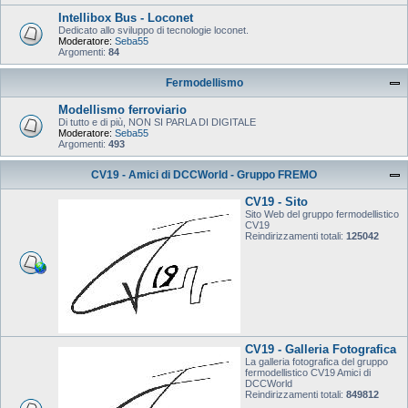
Intellibox Bus - Loconet
Dedicato allo sviluppo di tecnologie loconet.
Moderatore:
Seba55
Argomenti:
84
Fermodellismo
Modellismo ferroviario
Di tutto e di più, NON SI PARLA DI DIGITALE
Moderatore:
Seba55
Argomenti:
493
CV19 - Amici di DCCWorld - Gruppo FREMO
CV19 - Sito
Sito Web del gruppo fermodellistico
CV19
Reindirizzamenti totali:
125042
CV19 - Galleria Fotografica
La galleria fotografica del gruppo
fermodellistico CV19 Amici di
DCCWorld
Reindirizzamenti totali:
849812