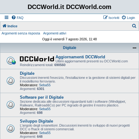
DCCWorld.it DCCWorld.com
FAQ
Iscriviti
Login
Indice
Argomenti senza risposta
Argomenti attivi
e
Oggi è venerdì 7 agosto 2026, 11:48
r
Digitale
c
a
Aggiornamenti DCCWorld
Ultimi aggiornamenti presenti su DCCWorld.com
Reindirizzamenti totali:
690560
Digitale
Discussioni inerenti l'esecizio, l'installazione e la gestione di sistemi digitali per
il modellismo ferroviario.
Moderatore:
Seba55
Argomenti:
6301
Software per il Digitale
Sezione dedicata alle discussioni riguardanti tutti i software (Windigipet,
Railware, Railroad&Co) per PC ingrado di gestire il nostro plastico.
Moderatore:
Seba55
Argomenti:
698
Sviluppo Digitale
L'angolo degli smanettoni .Discussioni inerenti lo sviluppo di nuovi progetti
DCC o l'hack di sistemi commerciali.
Moderatore:
Seba55
Argomenti:
648