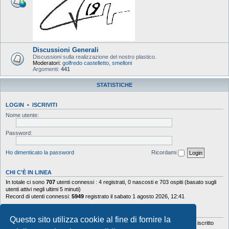
Discussioni Generali
Discussioni sulla realizzazione del nostro plastico.
Moderatori:
golfredo castelletto
,
smelloni
Argomenti:
441
STATISTICHE
LOGIN
•
ISCRIVITI
Nome utente:
Password:
Ho dimenticato la password
Ricordami
CHI C’È IN LINEA
In totale ci sono
707
utenti connessi : 4 registrati, 0 nascosti e 703 ospiti (basato sugli
utenti attivi negli ultimi 5 minuti)
Record di utenti connessi:
5949
registrato il sabato 1 agosto 2026, 12:41
STATISTICHE
Questo sito utilizza cookie al fine di fornire la
Totale messaggi
103644
• Totale argomenti
9878
• Totale iscritti
5630
• Ultimo iscritto