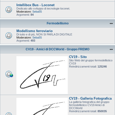
Intellibox Bus - Loconet
Dedicato allo sviluppo di tecnologie loconet.
Moderatore:
Seba55
Argomenti:
84
Fermodellismo
Modellismo ferroviario
Di tutto e di più, NON SI PARLA DI DIGITALE
Moderatore:
Seba55
Argomenti:
493
CV19 - Amici di DCCWorld - Gruppo FREMO
CV19 - Sito
Sito Web del gruppo fermodellistico
CV19
Reindirizzamenti totali:
125246
CV19 - Galleria Fotografica
La galleria fotografica del gruppo
fermodellistico CV19 Amici di
DCCWorld
Reindirizzamenti totali:
850035