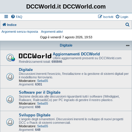
DCCWorld.it DCCWorld.com
FAQ
Iscriviti
Login
Indice
Argomenti senza risposta
Argomenti attivi
e
Oggi è venerdì 7 agosto 2026, 19:53
r
Digitale
c
a
Aggiornamenti DCCWorld
Ultimi aggiornamenti presenti su DCCWorld.com
Reindirizzamenti totali:
690846
Digitale
Discussioni inerenti l'esecizio, l'installazione e la gestione di sistemi digitali per
il modellismo ferroviario.
Moderatore:
Seba55
Argomenti:
6301
Software per il Digitale
Sezione dedicata alle discussioni riguardanti tutti i software (Windigipet,
Railware, Railroad&Co) per PC ingrado di gestire il nostro plastico.
Moderatore:
Seba55
Argomenti:
698
Sviluppo Digitale
L'angolo degli smanettoni .Discussioni inerenti lo sviluppo di nuovi progetti
DCC o l'hack di sistemi commerciali.
Moderatore:
Seba55
Argomenti:
648