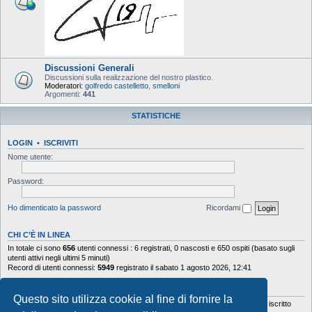
Discussioni Generali
Discussioni sulla realizzazione del nostro plastico.
Moderatori:
golfredo castelletto
,
smelloni
Argomenti:
441
STATISTICHE
LOGIN
•
ISCRIVITI
Nome utente:
Password:
Ho dimenticato la password
Ricordami
CHI C’È IN LINEA
In totale ci sono
656
utenti connessi : 6 registrati, 0 nascosti e 650 ospiti (basato sugli
utenti attivi negli ultimi 5 minuti)
Record di utenti connessi:
5949
registrato il sabato 1 agosto 2026, 12:41
STATISTICHE
Questo sito utilizza cookie al fine di fornire la
Totale messaggi
103644
• Totale argomenti
9878
• Totale iscritti
5630
• Ultimo iscritto