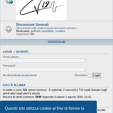
Discussioni Generali
Discussioni sulla realizzazione del nostro plastico.
Moderatori:
golfredo castelletto
,
smelloni
Argomenti:
441
STATISTICHE
LOGIN
•
ISCRIVITI
Nome utente:
Password:
Ho dimenticato la password
Ricordami
CHI C’È IN LINEA
In totale ci sono
721
utenti connessi : 5 registrati, 0 nascosti e 716 ospiti (basato sugli
utenti attivi negli ultimi 5 minuti)
Record di utenti connessi:
5949
registrato il sabato 1 agosto 2026, 12:41
STATISTICHE
Questo sito utilizza cookie al fine di fornire la
Totale messaggi
103644
• Totale argomenti
9878
• Totale iscritti
5630
• Ultimo iscritto