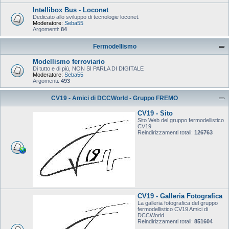
Intellibox Bus - Loconet
Dedicato allo sviluppo di tecnologie loconet.
Moderatore:
Seba55
Argomenti:
84
Fermodellismo
Modellismo ferroviario
Di tutto e di più, NON SI PARLA DI DIGITALE
Moderatore:
Seba55
Argomenti:
493
CV19 - Amici di DCCWorld - Gruppo FREMO
CV19 - Sito
Sito Web del gruppo fermodellistico
CV19
Reindirizzamenti totali:
126763
CV19 - Galleria Fotografica
La galleria fotografica del gruppo
fermodellistico CV19 Amici di
DCCWorld
Reindirizzamenti totali:
851604