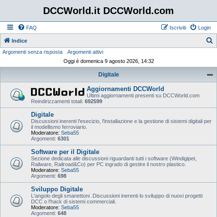
DCCWorld.it DCCWorld.com
FAQ
Iscriviti
Login
Indice
Argomenti senza risposta
Argomenti attivi
e
Oggi è domenica 9 agosto 2026, 14:32
r
Digitale
c
a
Aggiornamenti DCCWorld
Ultimi aggiornamenti presenti su DCCWorld.com
Reindirizzamenti totali:
692599
Digitale
Discussioni inerenti l'esecizio, l'installazione e la gestione di sistemi digitali per
il modellismo ferroviario.
Moderatore:
Seba55
Argomenti:
6301
Software per il Digitale
Sezione dedicata alle discussioni riguardanti tutti i software (Windigipet,
Railware, Railroad&Co) per PC ingrado di gestire il nostro plastico.
Moderatore:
Seba55
Argomenti:
698
Sviluppo Digitale
L'angolo degli smanettoni .Discussioni inerenti lo sviluppo di nuovi progetti
DCC o l'hack di sistemi commerciali.
Moderatore:
Seba55
Argomenti:
648