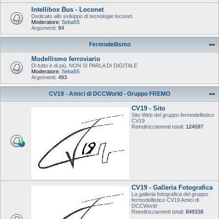
Intellibox Bus - Loconet
Dedicato allo sviluppo di tecnologie loconet.
Moderatore:
Seba55
Argomenti:
84
Fermodellismo
Modellismo ferroviario
Di tutto e di più, NON SI PARLA DI DIGITALE
Moderatore:
Seba55
Argomenti:
493
CV19 - Amici di DCCWorld - Gruppo FREMO
CV19 - Sito
Sito Web del gruppo fermodellistico
CV19
Reindirizzamenti totali:
124597
CV19 - Galleria Fotografica
La galleria fotografica del gruppo
fermodellistico CV19 Amici di
DCCWorld
Reindirizzamenti totali:
849338