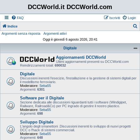
DCCWorld.it DCCWorld.com
FAQ
Iscriviti
Login
Indice
Argomenti senza risposta
Argomenti attivi
e
Oggi è giovedì 6 agosto 2026, 20:41
r
Digitale
c
a
Aggiornamenti DCCWorld
Ultimi aggiornamenti presenti su DCCWorld.com
Reindirizzamenti totali:
690032
Digitale
Discussioni inerenti l'esecizio, l'installazione e la gestione di sistemi digitali per
il modellismo ferroviario.
Moderatore:
Seba55
Argomenti:
6301
Software per il Digitale
Sezione dedicata alle discussioni riguardanti tutti i software (Windigipet,
Railware, Railroad&Co) per PC ingrado di gestire il nostro plastico.
Moderatore:
Seba55
Argomenti:
698
Sviluppo Digitale
L'angolo degli smanettoni .Discussioni inerenti lo sviluppo di nuovi progetti
DCC o l'hack di sistemi commerciali.
Moderatore:
Seba55
Argomenti:
648