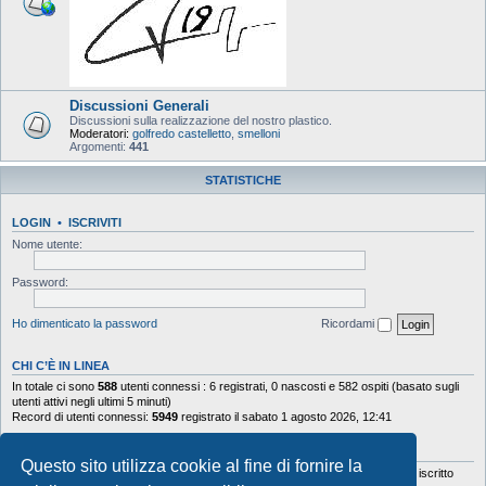
Discussioni Generali
Discussioni sulla realizzazione del nostro plastico.
Moderatori:
golfredo castelletto
,
smelloni
Argomenti:
441
STATISTICHE
LOGIN
•
ISCRIVITI
Nome utente:
Password:
Ho dimenticato la password
Ricordami
CHI C’È IN LINEA
In totale ci sono
588
utenti connessi : 6 registrati, 0 nascosti e 582 ospiti (basato sugli
utenti attivi negli ultimi 5 minuti)
Record di utenti connessi:
5949
registrato il sabato 1 agosto 2026, 12:41
STATISTICHE
Questo sito utilizza cookie al fine di fornire la
Totale messaggi
103644
• Totale argomenti
9878
• Totale iscritti
5630
• Ultimo iscritto