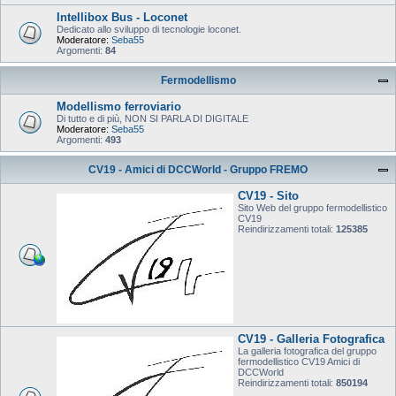
Intellibox Bus - Loconet
Dedicato allo sviluppo di tecnologie loconet.
Moderatore:
Seba55
Argomenti:
84
Fermodellismo
Modellismo ferroviario
Di tutto e di più, NON SI PARLA DI DIGITALE
Moderatore:
Seba55
Argomenti:
493
CV19 - Amici di DCCWorld - Gruppo FREMO
CV19 - Sito
Sito Web del gruppo fermodellistico
CV19
Reindirizzamenti totali:
125385
CV19 - Galleria Fotografica
La galleria fotografica del gruppo
fermodellistico CV19 Amici di
DCCWorld
Reindirizzamenti totali:
850194