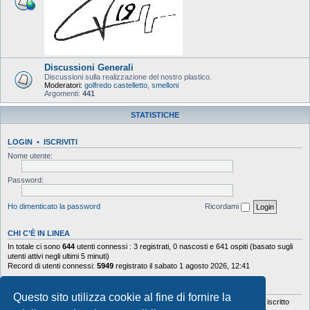
Discussioni Generali
Discussioni sulla realizzazione del nostro plastico.
Moderatori:
golfredo castelletto
,
smelloni
Argomenti:
441
STATISTICHE
LOGIN
•
ISCRIVITI
Nome utente:
Password:
Ho dimenticato la password
Ricordami
CHI C’È IN LINEA
In totale ci sono
644
utenti connessi : 3 registrati, 0 nascosti e 641 ospiti (basato sugli
utenti attivi negli ultimi 5 minuti)
Record di utenti connessi:
5949
registrato il sabato 1 agosto 2026, 12:41
STATISTICHE
Questo sito utilizza cookie al fine di fornire la
Totale messaggi
103644
• Totale argomenti
9878
• Totale iscritti
5630
• Ultimo iscritto