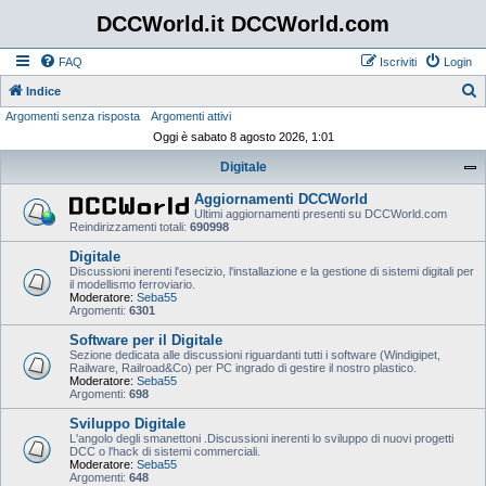
DCCWorld.it DCCWorld.com
FAQ
Iscriviti
Login
Indice
Argomenti senza risposta
Argomenti attivi
e
Oggi è sabato 8 agosto 2026, 1:01
r
Digitale
c
a
Aggiornamenti DCCWorld
Ultimi aggiornamenti presenti su DCCWorld.com
Reindirizzamenti totali:
690998
Digitale
Discussioni inerenti l'esecizio, l'installazione e la gestione di sistemi digitali per
il modellismo ferroviario.
Moderatore:
Seba55
Argomenti:
6301
Software per il Digitale
Sezione dedicata alle discussioni riguardanti tutti i software (Windigipet,
Railware, Railroad&Co) per PC ingrado di gestire il nostro plastico.
Moderatore:
Seba55
Argomenti:
698
Sviluppo Digitale
L'angolo degli smanettoni .Discussioni inerenti lo sviluppo di nuovi progetti
DCC o l'hack di sistemi commerciali.
Moderatore:
Seba55
Argomenti:
648