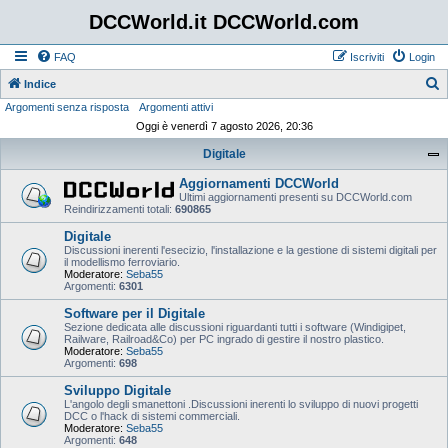
DCCWorld.it DCCWorld.com
FAQ
Iscriviti
Login
Indice
Argomenti senza risposta
Argomenti attivi
e
Oggi è venerdì 7 agosto 2026, 20:36
r
Digitale
c
a
Aggiornamenti DCCWorld
Ultimi aggiornamenti presenti su DCCWorld.com
Reindirizzamenti totali:
690865
Digitale
Discussioni inerenti l'esecizio, l'installazione e la gestione di sistemi digitali per
il modellismo ferroviario.
Moderatore:
Seba55
Argomenti:
6301
Software per il Digitale
Sezione dedicata alle discussioni riguardanti tutti i software (Windigipet,
Railware, Railroad&Co) per PC ingrado di gestire il nostro plastico.
Moderatore:
Seba55
Argomenti:
698
Sviluppo Digitale
L'angolo degli smanettoni .Discussioni inerenti lo sviluppo di nuovi progetti
DCC o l'hack di sistemi commerciali.
Moderatore:
Seba55
Argomenti:
648