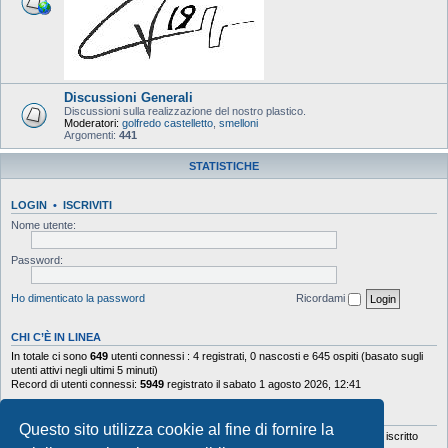
Discussioni Generali
Discussioni sulla realizzazione del nostro plastico.
Moderatori:
golfredo castelletto
,
smelloni
Argomenti:
441
STATISTICHE
LOGIN
•
ISCRIVITI
Nome utente:
Password:
Ho dimenticato la password
Ricordami
CHI C’È IN LINEA
In totale ci sono
649
utenti connessi : 4 registrati, 0 nascosti e 645 ospiti (basato sugli
utenti attivi negli ultimi 5 minuti)
Record di utenti connessi:
5949
registrato il sabato 1 agosto 2026, 12:41
STATISTICHE
Questo sito utilizza cookie al fine di fornire la
Totale messaggi
103644
• Totale argomenti
9878
• Totale iscritti
5630
• Ultimo iscritto