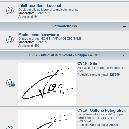
Intellibox Bus - Loconet
Dedicato allo sviluppo di tecnologie loconet.
Moderatore:
Seba55
Argomenti:
84
Fermodellismo
Modellismo ferroviario
Di tutto e di più, NON SI PARLA DI DIGITALE
Moderatore:
Seba55
Argomenti:
493
CV19 - Amici di DCCWorld - Gruppo FREMO
CV19 - Sito
Sito Web del gruppo fermodellistico
CV19
Reindirizzamenti totali:
125259
CV19 - Galleria Fotografica
La galleria fotografica del gruppo
fermodellistico CV19 Amici di
DCCWorld
Reindirizzamenti totali:
850051