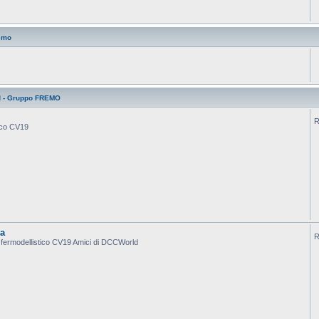
smo
d - Gruppo FREMO
R
tico CV19
ca
R
po fermodellistico CV19 Amici di DCCWorld