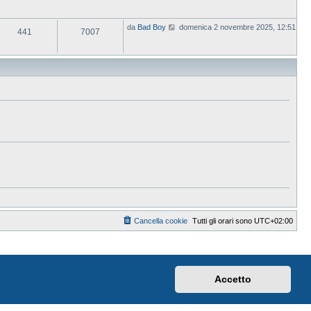
V
da
Bad Boy
domenica 2 novembre 2025, 12:51
441
7007
e
d
i
u
l
t
i
m
o
m
e
s
s
a
g
g
i
o
Cancella cookie
Tutti gli orari sono
UTC+02:00
Accetto