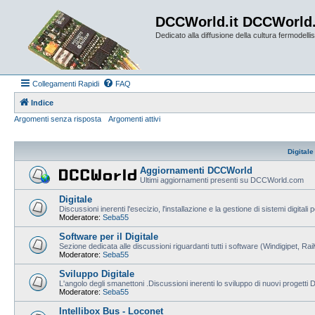
DCCWorld.it DCCWorld
Dedicato alla diffusione della cultura fermodellist
Collegamenti Rapidi
FAQ
Indice
Argomenti senza risposta
Argomenti attivi
Digitale
Aggiornamenti DCCWorld
Ultimi aggiornamenti presenti su DCCWorld.com
Digitale
Discussioni inerenti l'esecizio, l'installazione e la gestione di sistemi digitali 
Moderatore:
Seba55
Software per il Digitale
Sezione dedicata alle discussioni riguardanti tutti i software (Windigipet, Ra
Moderatore:
Seba55
Sviluppo Digitale
L'angolo degli smanettoni .Discussioni inerenti lo sviluppo di nuovi progetti
Moderatore:
Seba55
Intellibox Bus - Loconet