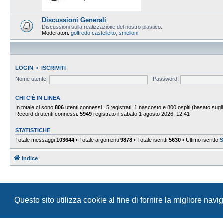
Discussioni Generali
Discussioni sulla realizzazione del nostro plastico.
Moderatori:
golfredo castelletto
,
smelloni
LOGIN
•
ISCRIVITI
Nome utente:
Password:
CHI C’È IN LINEA
In totale ci sono
806
utenti connessi : 5 registrati, 1 nascosto e 800 ospiti (basato sugli ut
Record di utenti connessi:
5949
registrato il sabato 1 agosto 2026, 12:41
STATISTICHE
Totale messaggi
103644
• Totale argomenti
9878
• Totale iscritti
5630
• Ultimo iscritto
S
Indice
Questo sito utilizza cookie al fine di fornire la migliore nav