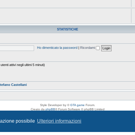
STATISTICHE
Ho dimenticato la password
|
Ricordami
enti attivi negli ultimi 5 minuti)
tefano Castellani
Style Developer by ©
GTA game
Forum.
Creato da
phpBB
® Forum Software © phpBB Limited
Traduzione Italiana
phpBB-Italia.it
Privacy
|
Condizioni
igazione possibile
Ulteriori informazioni