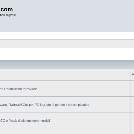
.com
ica digitale.
R
per il modellismo ferroviario.
ilware, Railroad&Co) per PC ingrado di gestire il nostro plastico.
 DCC o l'hack di sistemi commerciali.