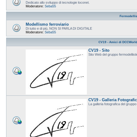
Dedicato allo sviluppo di tecnologie loconet.
Moderatore:
Seba55
Fermodelli
Modellismo ferroviario
Di tutto e di più, NON SI PARLA DI DIGITALE
Moderatore:
Seba55
CV19 - Amici di DCCWorl
CV19 - Sito
Sito Web del gruppo fermodellis
CV19 - Galleria Fotografi
La galleria fotografica del grup