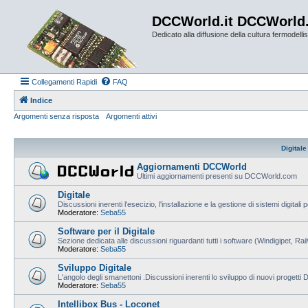
DCCWorld.it DCCWorld
Dedicato alla diffusione della cultura fermodellist
Collegamenti Rapidi
FAQ
Indice
Argomenti senza risposta
Argomenti attivi
Digitale
Aggiornamenti DCCWorld
Ultimi aggiornamenti presenti su DCCWorld.com
Digitale
Discussioni inerenti l'esecizio, l'installazione e la gestione di sistemi digitali 
Moderatore:
Seba55
Software per il Digitale
Sezione dedicata alle discussioni riguardanti tutti i software (Windigipet, Ra
Moderatore:
Seba55
Sviluppo Digitale
L'angolo degli smanettoni .Discussioni inerenti lo sviluppo di nuovi progetti
Moderatore:
Seba55
Intellibox Bus - Loconet