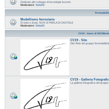
Dedicato allo sviluppo di tecnologie loconet.
Moderatore:
Seba55
Fermodelli
Modellismo ferroviario
Di tutto e di più, NON SI PARLA DI DIGITALE
Moderatore:
Seba55
CV19 - Amici di DCCWorl
CV19 - Sito
Sito Web del gruppo fermodellis
CV19 - Galleria Fotografi
La galleria fotografica del grup