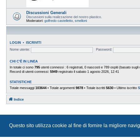
Discussioni Generali
Discussioni sulla realizzazione del nostro plastico.
Moderatori:
golfredo castelletto
,
smelloni
LOGIN
•
ISCRIVITI
Nome utente:
Password:
CHI C’È IN LINEA
In totale ci sono
795
utenti connessi : 6 registrati, 0 nascosti e 789 ospiti (basato sugli ut
Record di utenti connessi:
5949
registrato il sabato 1 agosto 2026, 12:41
STATISTICHE
Totale messaggi
103644
• Totale argomenti
9878
• Totale iscritti
5630
• Ultimo iscritto
S
Indice
Questo sito utilizza cookie al fine di fornire la migliore nav