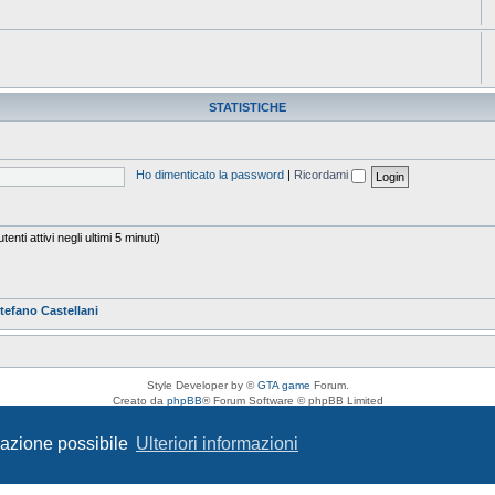
STATISTICHE
Ho dimenticato la password
|
Ricordami
enti attivi negli ultimi 5 minuti)
tefano Castellani
Style Developer by ©
GTA game
Forum.
Creato da
phpBB
® Forum Software © phpBB Limited
Traduzione Italiana
phpBB-Italia.it
Privacy
|
Condizioni
igazione possibile
Ulteriori informazioni