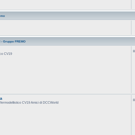
smo
d - Gruppo FREMO
R
tico CV19
ca
R
po fermodellistico CV19 Amici di DCCWorld