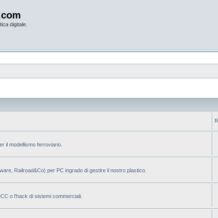
.com
ica digitale.
R
per il modellismo ferroviario.
ilware, Railroad&Co) per PC ingrado di gestire il nostro plastico.
 DCC o l'hack di sistemi commerciali.