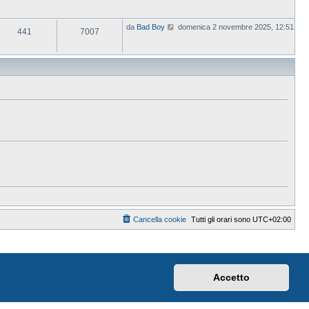
V
da
Bad Boy
domenica 2 novembre 2025, 12:51
441
7007
e
d
i
u
l
t
i
m
o
m
e
s
s
a
g
g
i
o
Cancella cookie
Tutti gli orari sono
UTC+02:00
Accetto