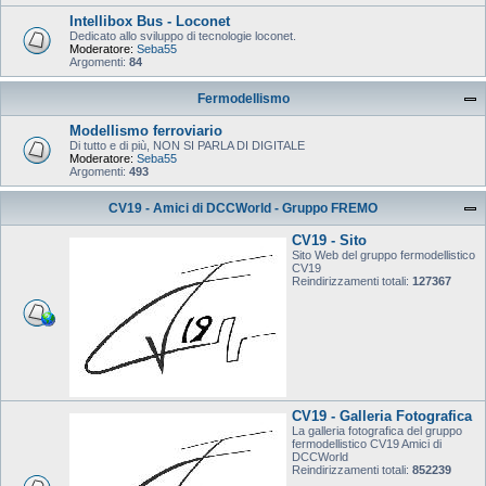
Intellibox Bus - Loconet
Dedicato allo sviluppo di tecnologie loconet.
Moderatore:
Seba55
Argomenti:
84
Fermodellismo
Modellismo ferroviario
Di tutto e di più, NON SI PARLA DI DIGITALE
Moderatore:
Seba55
Argomenti:
493
CV19 - Amici di DCCWorld - Gruppo FREMO
CV19 - Sito
Sito Web del gruppo fermodellistico
CV19
Reindirizzamenti totali:
127367
CV19 - Galleria Fotografica
La galleria fotografica del gruppo
fermodellistico CV19 Amici di
DCCWorld
Reindirizzamenti totali:
852239