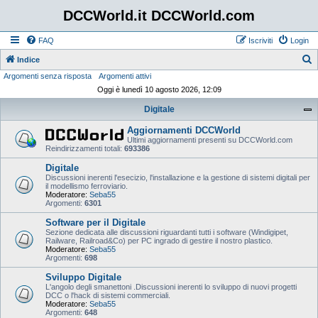
DCCWorld.it DCCWorld.com
FAQ
Iscriviti
Login
Indice
Argomenti senza risposta
Argomenti attivi
e
Oggi è lunedì 10 agosto 2026, 12:09
r
Digitale
c
a
Aggiornamenti DCCWorld
Ultimi aggiornamenti presenti su DCCWorld.com
Reindirizzamenti totali:
693386
Digitale
Discussioni inerenti l'esecizio, l'installazione e la gestione di sistemi digitali per
il modellismo ferroviario.
Moderatore:
Seba55
Argomenti:
6301
Software per il Digitale
Sezione dedicata alle discussioni riguardanti tutti i software (Windigipet,
Railware, Railroad&Co) per PC ingrado di gestire il nostro plastico.
Moderatore:
Seba55
Argomenti:
698
Sviluppo Digitale
L'angolo degli smanettoni .Discussioni inerenti lo sviluppo di nuovi progetti
DCC o l'hack di sistemi commerciali.
Moderatore:
Seba55
Argomenti:
648