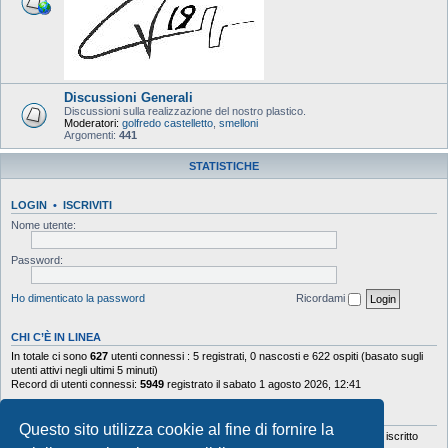
Discussioni Generali
Discussioni sulla realizzazione del nostro plastico.
Moderatori:
golfredo castelletto
,
smelloni
Argomenti:
441
STATISTICHE
LOGIN
•
ISCRIVITI
Nome utente:
Password:
Ho dimenticato la password
Ricordami
CHI C’È IN LINEA
In totale ci sono
627
utenti connessi : 5 registrati, 0 nascosti e 622 ospiti (basato sugli
utenti attivi negli ultimi 5 minuti)
Record di utenti connessi:
5949
registrato il sabato 1 agosto 2026, 12:41
STATISTICHE
Questo sito utilizza cookie al fine di fornire la
Totale messaggi
103644
• Totale argomenti
9878
• Totale iscritti
5630
• Ultimo iscritto