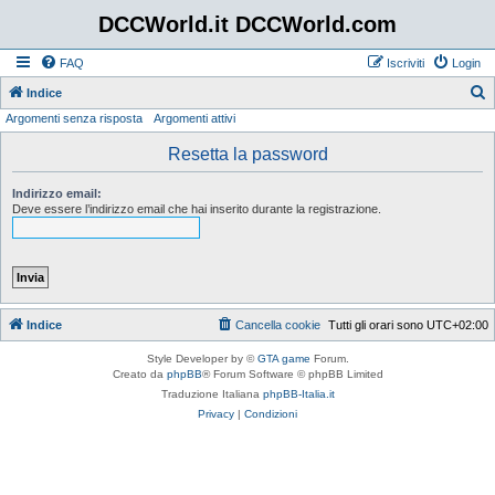
DCCWorld.it DCCWorld.com
FAQ
Iscriviti
Login
Indice
Argomenti senza risposta
Argomenti attivi
e
r
Resetta la password
c
Indirizzo email:
a
Deve essere l’indirizzo email che hai inserito durante la registrazione.
Indice
Cancella cookie
Tutti gli orari sono
UTC+02:00
Style Developer by ©
GTA game
Forum.
Creato da
phpBB
® Forum Software © phpBB Limited
Traduzione Italiana
phpBB-Italia.it
Privacy
|
Condizioni