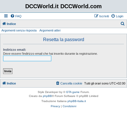
DCCWorld.it DCCWorld.com
FAQ
Iscriviti
Login
Indice
Argomenti senza risposta
Argomenti attivi
e
r
Resetta la password
c
Indirizzo email:
a
Deve essere l’indirizzo email che hai inserito durante la registrazione.
Indice
Cancella cookie
Tutti gli orari sono
UTC+02:00
Style Developer by ©
GTA game
Forum.
Creato da
phpBB
® Forum Software © phpBB Limited
Traduzione Italiana
phpBB-Italia.it
Privacy
|
Condizioni