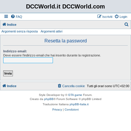
DCCWorld.it DCCWorld.com
FAQ
Iscriviti
Login
Indice
Argomenti senza risposta
Argomenti attivi
e
r
Resetta la password
c
Indirizzo email:
a
Deve essere l’indirizzo email che hai inserito durante la registrazione.
Indice
Cancella cookie
Tutti gli orari sono
UTC+02:00
Style Developer by ©
GTA game
Forum.
Creato da
phpBB
® Forum Software © phpBB Limited
Traduzione Italiana
phpBB-Italia.it
Privacy
|
Condizioni