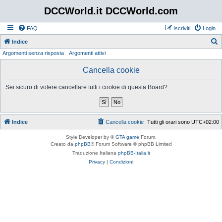
DCCWorld.it DCCWorld.com
FAQ
Iscriviti
Login
Indice
Argomenti senza risposta
Argomenti attivi
e
r
Cancella cookie
c
Sei sicuro di volere cancellare tutti i cookie di questa Board?
a
Indice
Cancella cookie
Tutti gli orari sono
UTC+02:00
Style Developer by ©
GTA game
Forum.
Creato da
phpBB
® Forum Software © phpBB Limited
Traduzione Italiana
phpBB-Italia.it
Privacy
|
Condizioni