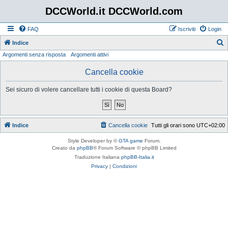
DCCWorld.it DCCWorld.com
FAQ
Iscriviti
Login
Indice
Argomenti senza risposta
Argomenti attivi
e
r
Cancella cookie
c
Sei sicuro di volere cancellare tutti i cookie di questa Board?
a
Indice
Cancella cookie
Tutti gli orari sono
UTC+02:00
Style Developer by ©
GTA game
Forum.
Creato da
phpBB
® Forum Software © phpBB Limited
Traduzione Italiana
phpBB-Italia.it
Privacy
|
Condizioni