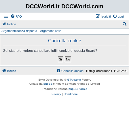
DCCWorld.it DCCWorld.com
FAQ
Iscriviti
Login
Indice
Argomenti senza risposta
Argomenti attivi
e
r
Cancella cookie
c
Sei sicuro di volere cancellare tutti i cookie di questa Board?
a
Indice
Cancella cookie
Tutti gli orari sono
UTC+02:00
Style Developer by ©
GTA game
Forum.
Creato da
phpBB
® Forum Software © phpBB Limited
Traduzione Italiana
phpBB-Italia.it
Privacy
|
Condizioni