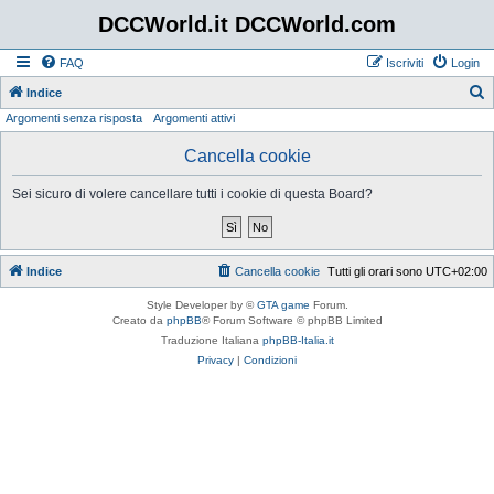
DCCWorld.it DCCWorld.com
FAQ
Iscriviti
Login
Indice
Argomenti senza risposta
Argomenti attivi
e
r
Cancella cookie
c
Sei sicuro di volere cancellare tutti i cookie di questa Board?
a
Indice
Cancella cookie
Tutti gli orari sono
UTC+02:00
Style Developer by ©
GTA game
Forum.
Creato da
phpBB
® Forum Software © phpBB Limited
Traduzione Italiana
phpBB-Italia.it
Privacy
|
Condizioni