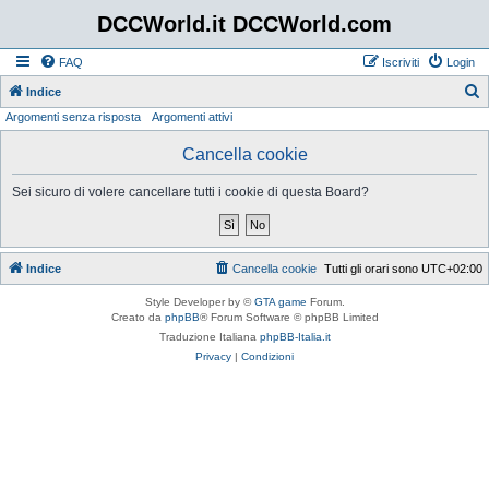
DCCWorld.it DCCWorld.com
FAQ
Iscriviti
Login
Indice
Argomenti senza risposta
Argomenti attivi
e
r
Cancella cookie
c
Sei sicuro di volere cancellare tutti i cookie di questa Board?
a
Indice
Cancella cookie
Tutti gli orari sono
UTC+02:00
Style Developer by ©
GTA game
Forum.
Creato da
phpBB
® Forum Software © phpBB Limited
Traduzione Italiana
phpBB-Italia.it
Privacy
|
Condizioni