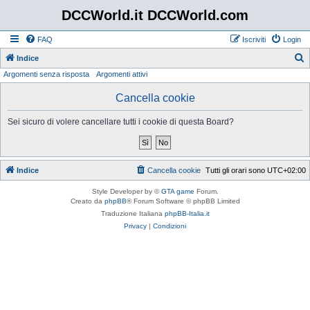
DCCWorld.it DCCWorld.com
FAQ
Iscriviti
Login
Indice
Argomenti senza risposta
Argomenti attivi
e
r
Cancella cookie
c
Sei sicuro di volere cancellare tutti i cookie di questa Board?
a
Indice
Cancella cookie
Tutti gli orari sono
UTC+02:00
Style Developer by ©
GTA game
Forum.
Creato da
phpBB
® Forum Software © phpBB Limited
Traduzione Italiana
phpBB-Italia.it
Privacy
|
Condizioni