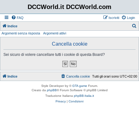
DCCWorld.it DCCWorld.com
FAQ
Iscriviti
Login
Indice
Argomenti senza risposta
Argomenti attivi
e
r
Cancella cookie
c
Sei sicuro di volere cancellare tutti i cookie di questa Board?
a
Indice
Cancella cookie
Tutti gli orari sono
UTC+02:00
Style Developer by ©
GTA game
Forum.
Creato da
phpBB
® Forum Software © phpBB Limited
Traduzione Italiana
phpBB-Italia.it
Privacy
|
Condizioni