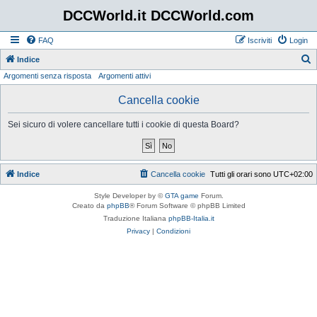
DCCWorld.it DCCWorld.com
FAQ
Iscriviti
Login
Indice
Argomenti senza risposta
Argomenti attivi
e
r
Cancella cookie
c
Sei sicuro di volere cancellare tutti i cookie di questa Board?
a
Indice
Cancella cookie
Tutti gli orari sono
UTC+02:00
Style Developer by ©
GTA game
Forum.
Creato da
phpBB
® Forum Software © phpBB Limited
Traduzione Italiana
phpBB-Italia.it
Privacy
|
Condizioni