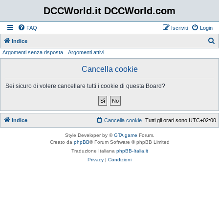
DCCWorld.it DCCWorld.com
FAQ
Iscriviti
Login
Indice
Argomenti senza risposta
Argomenti attivi
e
r
Cancella cookie
c
Sei sicuro di volere cancellare tutti i cookie di questa Board?
a
Indice
Cancella cookie
Tutti gli orari sono
UTC+02:00
Style Developer by ©
GTA game
Forum.
Creato da
phpBB
® Forum Software © phpBB Limited
Traduzione Italiana
phpBB-Italia.it
Privacy
|
Condizioni