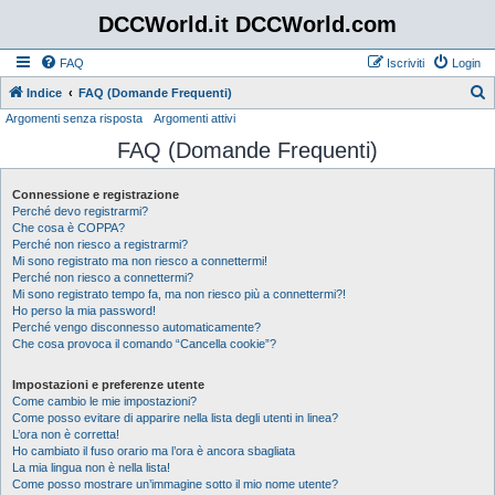
DCCWorld.it DCCWorld.com
FAQ
Iscriviti
Login
Indice
FAQ (Domande Frequenti)
Argomenti senza risposta
Argomenti attivi
e
FAQ (Domande Frequenti)
r
c
Connessione e registrazione
a
Perché devo registrarmi?
Che cosa è COPPA?
Perché non riesco a registrarmi?
Mi sono registrato ma non riesco a connettermi!
Perché non riesco a connettermi?
Mi sono registrato tempo fa, ma non riesco più a connettermi?!
Ho perso la mia password!
Perché vengo disconnesso automaticamente?
Che cosa provoca il comando “Cancella cookie”?
Impostazioni e preferenze utente
Come cambio le mie impostazioni?
Come posso evitare di apparire nella lista degli utenti in linea?
L’ora non è corretta!
Ho cambiato il fuso orario ma l’ora è ancora sbagliata
La mia lingua non è nella lista!
Come posso mostrare un’immagine sotto il mio nome utente?