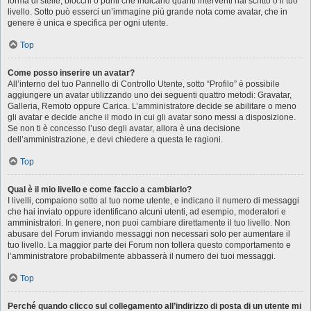
forma di stelle, blocchi o punti che indicano quanti interventi hai scritto o il tuo
livello. Sotto può esserci un’immagine più grande nota come avatar, che in
genere è unica e specifica per ogni utente.
Top
Come posso inserire un avatar?
All’interno del tuo Pannello di Controllo Utente, sotto “Profilo” è possibile
aggiungere un avatar utilizzando uno dei seguenti quattro metodi: Gravatar,
Galleria, Remoto oppure Carica. L’amministratore decide se abilitare o meno
gli avatar e decide anche il modo in cui gli avatar sono messi a disposizione.
Se non ti è concesso l’uso degli avatar, allora è una decisione
dell’amministrazione, e devi chiedere a questa le ragioni.
Top
Qual è il mio livello e come faccio a cambiarlo?
I livelli, compaiono sotto al tuo nome utente, e indicano il numero di messaggi
che hai inviato oppure identificano alcuni utenti, ad esempio, moderatori e
amministratori. In genere, non puoi cambiare direttamente il tuo livello. Non
abusare del Forum inviando messaggi non necessari solo per aumentare il
tuo livello. La maggior parte dei Forum non tollera questo comportamento e
l’amministratore probabilmente abbasserà il numero dei tuoi messaggi.
Top
Perché quando clicco sul collegamento all’indirizzo di posta di un utente mi