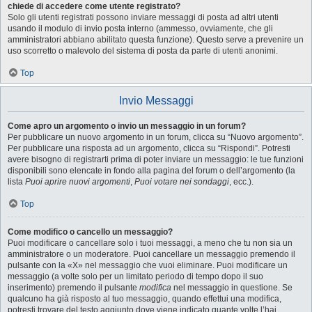
chiede di accedere come utente registrato?
Solo gli utenti registrati possono inviare messaggi di posta ad altri utenti
usando il modulo di invio posta interno (ammesso, ovviamente, che gli
amministratori abbiano abilitato questa funzione). Questo serve a prevenire un
uso scorretto o malevolo del sistema di posta da parte di utenti anonimi.
Top
Invio Messaggi
Come apro un argomento o invio un messaggio in un forum?
Per pubblicare un nuovo argomento in un forum, clicca su “Nuovo argomento”.
Per pubblicare una risposta ad un argomento, clicca su “Rispondi”. Potresti
avere bisogno di registrarti prima di poter inviare un messaggio: le tue funzioni
disponibili sono elencate in fondo alla pagina del forum o dell’argomento (la
lista
Puoi aprire nuovi argomenti
,
Puoi votare nei sondaggi
, ecc.).
Top
Come modifico o cancello un messaggio?
Puoi modificare o cancellare solo i tuoi messaggi, a meno che tu non sia un
amministratore o un moderatore. Puoi cancellare un messaggio premendo il
pulsante con la «X» nel messaggio che vuoi eliminare. Puoi modificare un
messaggio (a volte solo per un limitato periodo di tempo dopo il suo
inserimento) premendo il pulsante
modifica
nel messaggio in questione. Se
qualcuno ha già risposto al tuo messaggio, quando effettui una modifica,
potresti trovare del testo aggiunto dove viene indicato quante volte l’hai