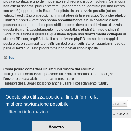
prova a contattare uno dei moderatori e chiedi a chi puoi rivolgerti. Se ancora
non ottieni risposta, puoi contattare il proprietario del dominio (fai una ricerca
con
whois
) oppure, se la Board è ospitata da un servizio gratuito (ad es.
yahoo, free.fr, f2s.com, ecc.), l’amministratore di tale servizio. Nota che phpBB
Limited e phpBB Store non hanno
assolutamente alcun controllo
e non
possono essere ritenuti responsabili di come, dove e da chi viene utilizzata
questa Board. È assolutamente inutile contattare phpBB Limited o phpBB
Store in relazione a qualsiasi questione legale
non direttamente collegata
al
sito phpBB.com, phpBB-Italia.it o al software phpBB stesso. I messaggi di
posta elettronica inviati a phpBB Limited o a phpBB Store riguardanti l’uso da
parte di terzi di questo programma non riceveranno risposta.
Top
Come posso contattare un amministratore del Forum?
Tutti gli utenti della Board possono utilizzare il modulo "Contattaci", se
l’opzione è stata abilitata dall’amministratore.
I membri della Board possono anche usare il collegamento "Staff".
Top
Questo sito utilizza cookie al fine di fornire la
Vai a
migliore navigazione possibile
Ulteriori informazioni
Indice
Cancella cookie
Tutti gli orari sono
UTC+02:00
Style Developer by ©
GTA game
Forum.
Accetto
Creato da
phpBB
® Forum Software © phpBB Limited