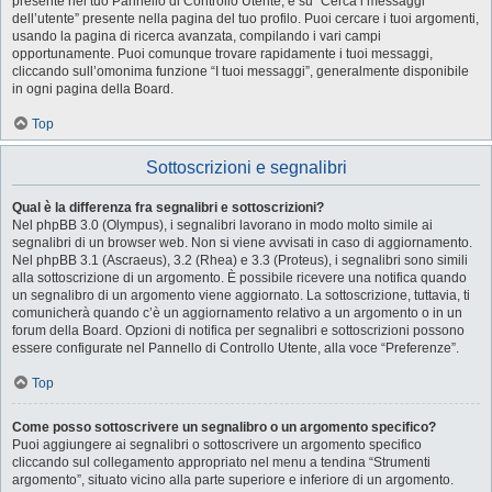
presente nel tuo Pannello di Controllo Utente, e su “Cerca i messaggi
dell’utente” presente nella pagina del tuo profilo. Puoi cercare i tuoi argomenti,
usando la pagina di ricerca avanzata, compilando i vari campi
opportunamente. Puoi comunque trovare rapidamente i tuoi messaggi,
cliccando sull’omonima funzione “I tuoi messaggi”, generalmente disponibile
in ogni pagina della Board.
Top
Sottoscrizioni e segnalibri
Qual è la differenza fra segnalibri e sottoscrizioni?
Nel phpBB 3.0 (Olympus), i segnalibri lavorano in modo molto simile ai
segnalibri di un browser web. Non si viene avvisati in caso di aggiornamento.
Nel phpBB 3.1 (Ascraeus), 3.2 (Rhea) e 3.3 (Proteus), i segnalibri sono simili
alla sottoscrizione di un argomento. È possibile ricevere una notifica quando
un segnalibro di un argomento viene aggiornato. La sottoscrizione, tuttavia, ti
comunicherà quando c’è un aggiornamento relativo a un argomento o in un
forum della Board. Opzioni di notifica per segnalibri e sottoscrizioni possono
essere configurate nel Pannello di Controllo Utente, alla voce “Preferenze”.
Top
Come posso sottoscrivere un segnalibro o un argomento specifico?
Puoi aggiungere ai segnalibri o sottoscrivere un argomento specifico
cliccando sul collegamento appropriato nel menu a tendina “Strumenti
argomento”, situato vicino alla parte superiore e inferiore di un argomento.