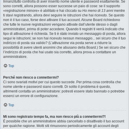
Innanzitutto controlla di aver inserito nome utente e password esattamente. Se
sono corretti, allora possono esser successe un paio di cose: se il supporto
«registrazione minore» è abilitato e hai cliccato su
Ho meno di 13 anni
mentre
ti stavi registrando, allora devi seguire le istruzioni che hai ricevuto. Se questo
non è il tuo caso, forse devi attivare il tuo account. Alcune Board richiedono
che tutte le nuove registrazioni vengano attivate dall’utente stesso o dagli
amministratori, prima di poter accedere. Quando ti registri ti verrà indicato che
tipo di attivazione è richiesta. Se ti è stato inviato un messaggio di posta, allora
segui le istruzioni; se non hai ricevuto nessun messaggio... sei sicuro che il tuo
indirizzo di posta sia valido? (L’attivazione via posta serve a ridurre la
possibilità di avere utenti anonimi che abusano della Board.) Se sei sicuro che
l’indirizzo di posta che hai usato sia corretto, allora prova a contattare un
amministratore.
Top
Perché non riesco a connettermi?
Ci sono svariati motivi per cui questo succede. Per prima cosa controlla che
nome utente e password siano corretti. Di solito il problema è questo,
altrimenti contatta un amministratore: potresti essere stato bannato o potrebbe
esserci un errore di configurazione.
Top
Mi sono registrato tempo fa, ma non riesco più a connettermi?!
È possibile che un amministratore abbia cancellato o disattivato il tuo account
per qualche ragione. Molti siti rimuovono periodicamente gli account degli