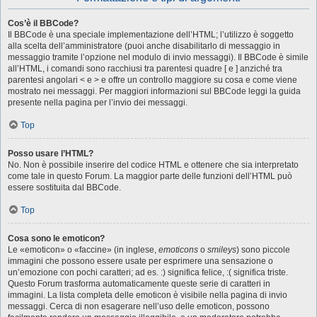
Cos’è il BBCode?
Il BBCode è una speciale implementazione dell’HTML; l’utilizzo è soggetto
alla scelta dell’amministratore (puoi anche disabilitarlo di messaggio in
messaggio tramite l’opzione nel modulo di invio messaggi). Il BBCode è simile
all’HTML, i comandi sono racchiusi tra parentesi quadre [ e ] anziché tra
parentesi angolari < e > e offre un controllo maggiore su cosa e come viene
mostrato nei messaggi. Per maggiori informazioni sul BBCode leggi la guida
presente nella pagina per l’invio dei messaggi.
Top
Posso usare l’HTML?
No. Non è possibile inserire del codice HTML e ottenere che sia interpretato
come tale in questo Forum. La maggior parte delle funzioni dell’HTML può
essere sostituita dal BBCode.
Top
Cosa sono le emoticon?
Le «emoticon» o «faccine» (in inglese,
emoticons
o
smileys
) sono piccole
immagini che possono essere usate per esprimere una sensazione o
un’emozione con pochi caratteri; ad es. :) significa felice, :( significa triste.
Questo Forum trasforma automaticamente queste serie di caratteri in
immagini. La lista completa delle emoticon è visibile nella pagina di invio
messaggi. Cerca di non esagerare nell’uso delle emoticon, possono