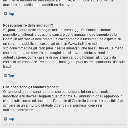
facilmente rendere un messaggio illeggibile, e un moderatore potrebbe
decidere di modificarlo o addirittura rimuoverlo.
Top
Posso inserire delle immagini?
Sì, puoi inserire delle immagini nei tuoi messaggi. Se l’amministratore
permette gli allegati è possibile caricare delle immagini direttamente sulla
Board; in alternativa devi creare un collegamento a un’immagine ospitata su
un server di pubblico accesso, ad es. http://www.indirizzo-del-
sito.com/immagine.gif. Non puoi inserire immagini che hai sul tuo PC (a meno
che non abbia un server!) o immagini che si trovano dietro sistemi di
autenticazione, come caselle di posta tipo yahoo o hotmail, siti protetti da
codici di accesso, ecc. Per inserire l’immagine, puoi usare il comando BBCode
[img].
Top
Che cosa sono gli annunci globali?
Gli annunci globali sono annunci che contengono informazioni molto
importanti e tu dovresti leggerli quanto prima. Gli annunci globali appaiono in
cima a tutti i forum ed anche nel Pannello di Controllo Utente. La possibilità di
scrivere su un annuncio globale dipende dai permessi concessi
dall’amministratore.
Top