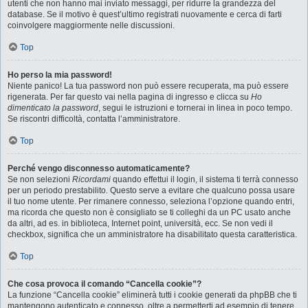
utenti che non hanno mai inviato messaggi, per ridurre la grandezza del
database. Se il motivo è quest’ultimo registrati nuovamente e cerca di farti
coinvolgere maggiormente nelle discussioni.
Top
Ho perso la mia password!
Niente panico! La tua password non può essere recuperata, ma può essere
rigenerata. Per far questo vai nella pagina di ingresso e clicca su
Ho
dimenticato la password
, segui le istruzioni e tornerai in linea in poco tempo.
Se riscontri difficoltà, contatta l’amministratore.
Top
Perché vengo disconnesso automaticamente?
Se non selezioni
Ricordami
quando effettui il login, il sistema ti terrà connesso
per un periodo prestabilito. Questo serve a evitare che qualcuno possa usare
il tuo nome utente. Per rimanere connesso, seleziona l’opzione quando entri,
ma ricorda che questo non è consigliato se ti colleghi da un PC usato anche
da altri, ad es. in biblioteca, Internet point, università, ecc. Se non vedi il
checkbox, significa che un amministratore ha disabilitato questa caratteristica.
Top
Che cosa provoca il comando “Cancella cookie”?
La funzione “Cancella cookie” eliminerà tutti i cookie generati da phpBB che ti
mantengono autenticato e connesso, oltre a permetterti ad esempio di tenere