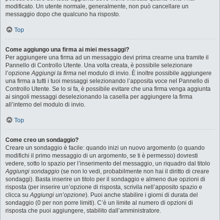
modificato. Un utente normale, generalmente, non può cancellare un
messaggio dopo che qualcuno ha risposto.
Top
Come aggiungo una firma ai miei messaggi?
Per aggiungere una firma ad un messaggio devi prima crearne una tramite il
Pannello di Controllo Utente. Una volta creata, è possibile selezionare
l’opzione
Aggiungi la firma
nel modulo di invio. È inoltre possibile aggiungere
una firma a tutti i tuoi messaggi selezionando l’apposita voce nel Pannello di
Controllo Utente. Se lo si fa, è possibile evitare che una firma venga aggiunta
ai singoli messaggi deselezionando la casella per aggiungere la firma
all’interno del modulo di invio.
Top
Come creo un sondaggio?
Creare un sondaggio è facile: quando inizi un nuovo argomento (o quando
modifichi il primo messaggio di un argomento, se ti è permesso) dovresti
vedere, sotto lo spazio per l’inserimento del messaggio, un riquadro dal titolo
Aggiungi sondaggio
(se non lo vedi, probabilmente non hai il diritto di creare
sondaggi). Basta inserire un titolo per il sondaggio e almeno due opzioni di
risposta (per inserire un’opzione di risposta, scrivila nell’apposito spazio e
clicca su
Aggiungi un’opzione
). Puoi anche stabilire i giorni di durata del
sondaggio (0 per non porre limiti). C’è un limite al numero di opzioni di
risposta che puoi aggiungere, stabilito dall’amministratore.