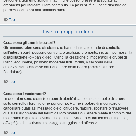
Le icone argomento sono immagini che possono essere associate agli
argomenti per indicare il loro contenuto. La possibilità di usarle dipende dai
permessi concessi dall’amministratore.
Top
Livelli e gruppi di utenti
Cosa sono gli amministratori?
Gli amministratori sono gli utenti che hanno il più alto grado di controllo
sull’intera Board; possono controllare qualsiasi elemento, inclusi i permessi, la
disabilitazione (o «ban») degli utenti, la creazione di moderatori e gruppi di
utenti, ecc. Inoltre, possono moderare tutti i forum, a seconda delle
autorizzazioni concesse dal Fondatore della Board (Amministratore
Fondatore).
Top
Cosa sono i moderatori?
I moderatori sono utenti (o gruppi di utenti) il cui compito è quello di tenere
sotto controllo i forum giorno per giorno. Hanno il potere di modificare o
cancellare qualsiasi messaggio e di chiudere, riaprire, spostare o rimuovere
qualsiasi argomento del forum da loro moderato. Generalmente il compito dei
moderatori è quello di evitare che gli utenti vadano «fuori tema» (in inglese,
off-topic
) o che scrivano messaggi oltraggiosi ed offensivi.
Top