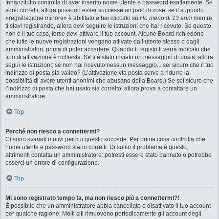
Innanzitutto controlla di aver inserito nome utente e password esattamente. Se
sono corretti, allora possono esser successe un paio di cose: se il supporto
«registrazione minore» è abilitato e hai cliccato su
Ho meno di 13 anni
mentre
ti stavi registrando, allora devi seguire le istruzioni che hai ricevuto. Se questo
non è il tuo caso, forse devi attivare il tuo account. Alcune Board richiedono
che tutte le nuove registrazioni vengano attivate dall’utente stesso o dagli
amministratori, prima di poter accedere. Quando ti registri ti verrà indicato che
tipo di attivazione è richiesta. Se ti è stato inviato un messaggio di posta, allora
segui le istruzioni; se non hai ricevuto nessun messaggio... sei sicuro che il tuo
indirizzo di posta sia valido? (L’attivazione via posta serve a ridurre la
possibilità di avere utenti anonimi che abusano della Board.) Se sei sicuro che
l’indirizzo di posta che hai usato sia corretto, allora prova a contattare un
amministratore.
Top
Perché non riesco a connettermi?
Ci sono svariati motivi per cui questo succede. Per prima cosa controlla che
nome utente e password siano corretti. Di solito il problema è questo,
altrimenti contatta un amministratore: potresti essere stato bannato o potrebbe
esserci un errore di configurazione.
Top
Mi sono registrato tempo fa, ma non riesco più a connettermi?!
È possibile che un amministratore abbia cancellato o disattivato il tuo account
per qualche ragione. Molti siti rimuovono periodicamente gli account degli