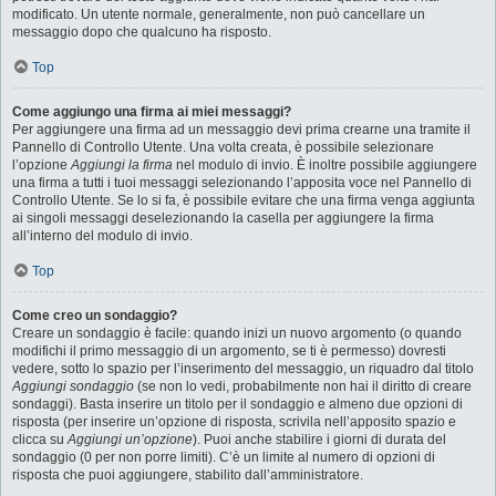
modificato. Un utente normale, generalmente, non può cancellare un
messaggio dopo che qualcuno ha risposto.
Top
Come aggiungo una firma ai miei messaggi?
Per aggiungere una firma ad un messaggio devi prima crearne una tramite il
Pannello di Controllo Utente. Una volta creata, è possibile selezionare
l’opzione
Aggiungi la firma
nel modulo di invio. È inoltre possibile aggiungere
una firma a tutti i tuoi messaggi selezionando l’apposita voce nel Pannello di
Controllo Utente. Se lo si fa, è possibile evitare che una firma venga aggiunta
ai singoli messaggi deselezionando la casella per aggiungere la firma
all’interno del modulo di invio.
Top
Come creo un sondaggio?
Creare un sondaggio è facile: quando inizi un nuovo argomento (o quando
modifichi il primo messaggio di un argomento, se ti è permesso) dovresti
vedere, sotto lo spazio per l’inserimento del messaggio, un riquadro dal titolo
Aggiungi sondaggio
(se non lo vedi, probabilmente non hai il diritto di creare
sondaggi). Basta inserire un titolo per il sondaggio e almeno due opzioni di
risposta (per inserire un’opzione di risposta, scrivila nell’apposito spazio e
clicca su
Aggiungi un’opzione
). Puoi anche stabilire i giorni di durata del
sondaggio (0 per non porre limiti). C’è un limite al numero di opzioni di
risposta che puoi aggiungere, stabilito dall’amministratore.