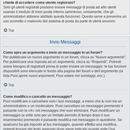
chiede di accedere come utente registrato?
Solo gli utenti registrati possono inviare messaggi di posta ad altri utenti
usando il modulo di invio posta interno (ammesso, ovviamente, che gli
amministratori abbiano abilitato questa funzione). Questo serve a prevenire un
uso scorretto o malevolo del sistema di posta da parte di utenti anonimi.
Top
Invio Messaggi
Come apro un argomento o invio un messaggio in un forum?
Per pubblicare un nuovo argomento in un forum, clicca su “Nuovo argomento”.
Per pubblicare una risposta ad un argomento, clicca su “Rispondi”. Potresti
avere bisogno di registrarti prima di poter inviare un messaggio: le tue funzioni
disponibili sono elencate in fondo alla pagina del forum o dell’argomento (la
lista
Puoi aprire nuovi argomenti
,
Puoi votare nei sondaggi
, ecc.).
Top
Come modifico o cancello un messaggio?
Puoi modificare o cancellare solo i tuoi messaggi, a meno che tu non sia un
amministratore o un moderatore. Puoi cancellare un messaggio premendo il
pulsante con la «X» nel messaggio che vuoi eliminare. Puoi modificare un
messaggio (a volte solo per un limitato periodo di tempo dopo il suo
inserimento) premendo il pulsante
modifica
nel messaggio in questione. Se
qualcuno ha già risposto al tuo messaggio, quando effettui una modifica,
potresti trovare del testo aggiunto dove viene indicato quante volte l’hai