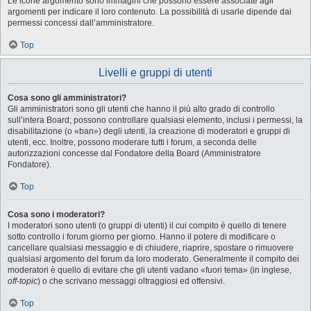
Le icone argomento sono immagini che possono essere associate agli
argomenti per indicare il loro contenuto. La possibilità di usarle dipende dai
permessi concessi dall’amministratore.
Top
Livelli e gruppi di utenti
Cosa sono gli amministratori?
Gli amministratori sono gli utenti che hanno il più alto grado di controllo
sull’intera Board; possono controllare qualsiasi elemento, inclusi i permessi, la
disabilitazione (o «ban») degli utenti, la creazione di moderatori e gruppi di
utenti, ecc. Inoltre, possono moderare tutti i forum, a seconda delle
autorizzazioni concesse dal Fondatore della Board (Amministratore
Fondatore).
Top
Cosa sono i moderatori?
I moderatori sono utenti (o gruppi di utenti) il cui compito è quello di tenere
sotto controllo i forum giorno per giorno. Hanno il potere di modificare o
cancellare qualsiasi messaggio e di chiudere, riaprire, spostare o rimuovere
qualsiasi argomento del forum da loro moderato. Generalmente il compito dei
moderatori è quello di evitare che gli utenti vadano «fuori tema» (in inglese,
off-topic
) o che scrivano messaggi oltraggiosi ed offensivi.
Top