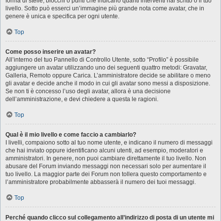
forma di stelle, blocchi o punti che indicano quanti interventi hai scritto o il tuo
livello. Sotto può esserci un’immagine più grande nota come avatar, che in
genere è unica e specifica per ogni utente.
Top
Come posso inserire un avatar?
All’interno del tuo Pannello di Controllo Utente, sotto “Profilo” è possibile
aggiungere un avatar utilizzando uno dei seguenti quattro metodi: Gravatar,
Galleria, Remoto oppure Carica. L’amministratore decide se abilitare o meno
gli avatar e decide anche il modo in cui gli avatar sono messi a disposizione.
Se non ti è concesso l’uso degli avatar, allora è una decisione
dell’amministrazione, e devi chiedere a questa le ragioni.
Top
Qual è il mio livello e come faccio a cambiarlo?
I livelli, compaiono sotto al tuo nome utente, e indicano il numero di messaggi
che hai inviato oppure identificano alcuni utenti, ad esempio, moderatori e
amministratori. In genere, non puoi cambiare direttamente il tuo livello. Non
abusare del Forum inviando messaggi non necessari solo per aumentare il
tuo livello. La maggior parte dei Forum non tollera questo comportamento e
l’amministratore probabilmente abbasserà il numero dei tuoi messaggi.
Top
Perché quando clicco sul collegamento all’indirizzo di posta di un utente mi