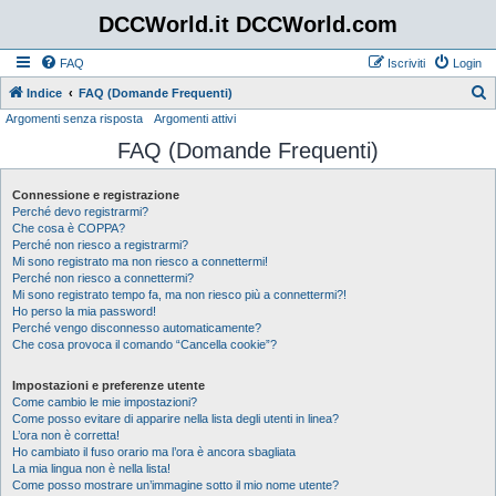
DCCWorld.it DCCWorld.com
FAQ
Iscriviti
Login
Indice
FAQ (Domande Frequenti)
Argomenti senza risposta
Argomenti attivi
e
FAQ (Domande Frequenti)
r
c
Connessione e registrazione
a
Perché devo registrarmi?
Che cosa è COPPA?
Perché non riesco a registrarmi?
Mi sono registrato ma non riesco a connettermi!
Perché non riesco a connettermi?
Mi sono registrato tempo fa, ma non riesco più a connettermi?!
Ho perso la mia password!
Perché vengo disconnesso automaticamente?
Che cosa provoca il comando “Cancella cookie”?
Impostazioni e preferenze utente
Come cambio le mie impostazioni?
Come posso evitare di apparire nella lista degli utenti in linea?
L’ora non è corretta!
Ho cambiato il fuso orario ma l’ora è ancora sbagliata
La mia lingua non è nella lista!
Come posso mostrare un’immagine sotto il mio nome utente?