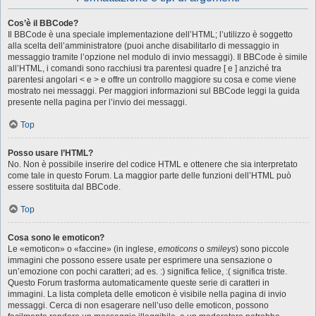
Cos’è il BBCode?
Il BBCode è una speciale implementazione dell’HTML; l’utilizzo è soggetto
alla scelta dell’amministratore (puoi anche disabilitarlo di messaggio in
messaggio tramite l’opzione nel modulo di invio messaggi). Il BBCode è simile
all’HTML, i comandi sono racchiusi tra parentesi quadre [ e ] anziché tra
parentesi angolari < e > e offre un controllo maggiore su cosa e come viene
mostrato nei messaggi. Per maggiori informazioni sul BBCode leggi la guida
presente nella pagina per l’invio dei messaggi.
Top
Posso usare l’HTML?
No. Non è possibile inserire del codice HTML e ottenere che sia interpretato
come tale in questo Forum. La maggior parte delle funzioni dell’HTML può
essere sostituita dal BBCode.
Top
Cosa sono le emoticon?
Le «emoticon» o «faccine» (in inglese,
emoticons
o
smileys
) sono piccole
immagini che possono essere usate per esprimere una sensazione o
un’emozione con pochi caratteri; ad es. :) significa felice, :( significa triste.
Questo Forum trasforma automaticamente queste serie di caratteri in
immagini. La lista completa delle emoticon è visibile nella pagina di invio
messaggi. Cerca di non esagerare nell’uso delle emoticon, possono