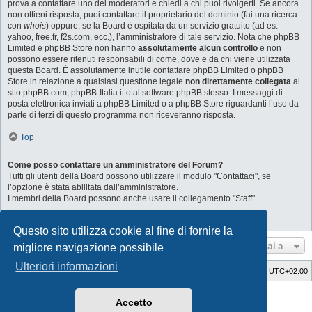
prova a contattare uno dei moderatori e chiedi a chi puoi rivolgerti. Se ancora
non ottieni risposta, puoi contattare il proprietario del dominio (fai una ricerca
con
whois
) oppure, se la Board è ospitata da un servizio gratuito (ad es.
yahoo, free.fr, f2s.com, ecc.), l’amministratore di tale servizio. Nota che phpBB
Limited e phpBB Store non hanno
assolutamente alcun controllo
e non
possono essere ritenuti responsabili di come, dove e da chi viene utilizzata
questa Board. È assolutamente inutile contattare phpBB Limited o phpBB
Store in relazione a qualsiasi questione legale
non direttamente collegata
al
sito phpBB.com, phpBB-Italia.it o al software phpBB stesso. I messaggi di
posta elettronica inviati a phpBB Limited o a phpBB Store riguardanti l’uso da
parte di terzi di questo programma non riceveranno risposta.
Top
Come posso contattare un amministratore del Forum?
Tutti gli utenti della Board possono utilizzare il modulo "Contattaci", se
l’opzione è stata abilitata dall’amministratore.
I membri della Board possono anche usare il collegamento "Staff".
Top
Questo sito utilizza cookie al fine di fornire la
Vai a
migliore navigazione possibile
Ulteriori informazioni
Indice
Cancella cookie
Tutti gli orari sono
UTC+02:00
Style Developer by ©
GTA game
Forum.
Accetto
Creato da
phpBB
® Forum Software © phpBB Limited