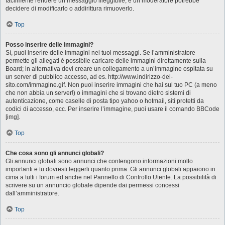
facilmente rendere un messaggio illeggibile, e un moderatore potrebbe
decidere di modificarlo o addirittura rimuoverlo.
Top
Posso inserire delle immagini?
Sì, puoi inserire delle immagini nei tuoi messaggi. Se l’amministratore
permette gli allegati è possibile caricare delle immagini direttamente sulla
Board; in alternativa devi creare un collegamento a un’immagine ospitata su
un server di pubblico accesso, ad es. http://www.indirizzo-del-
sito.com/immagine.gif. Non puoi inserire immagini che hai sul tuo PC (a meno
che non abbia un server!) o immagini che si trovano dietro sistemi di
autenticazione, come caselle di posta tipo yahoo o hotmail, siti protetti da
codici di accesso, ecc. Per inserire l’immagine, puoi usare il comando BBCode
[img].
Top
Che cosa sono gli annunci globali?
Gli annunci globali sono annunci che contengono informazioni molto
importanti e tu dovresti leggerli quanto prima. Gli annunci globali appaiono in
cima a tutti i forum ed anche nel Pannello di Controllo Utente. La possibilità di
scrivere su un annuncio globale dipende dai permessi concessi
dall’amministratore.
Top