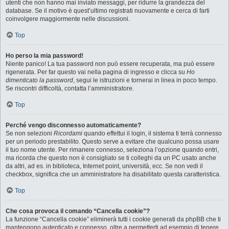
utenti che non hanno mai inviato messaggi, per ridurre la grandezza del
database. Se il motivo è quest’ultimo registrati nuovamente e cerca di farti
coinvolgere maggiormente nelle discussioni.
Top
Ho perso la mia password!
Niente panico! La tua password non può essere recuperata, ma può essere
rigenerata. Per far questo vai nella pagina di ingresso e clicca su
Ho
dimenticato la password
, segui le istruzioni e tornerai in linea in poco tempo.
Se riscontri difficoltà, contatta l’amministratore.
Top
Perché vengo disconnesso automaticamente?
Se non selezioni
Ricordami
quando effettui il login, il sistema ti terrà connesso
per un periodo prestabilito. Questo serve a evitare che qualcuno possa usare
il tuo nome utente. Per rimanere connesso, seleziona l’opzione quando entri,
ma ricorda che questo non è consigliato se ti colleghi da un PC usato anche
da altri, ad es. in biblioteca, Internet point, università, ecc. Se non vedi il
checkbox, significa che un amministratore ha disabilitato questa caratteristica.
Top
Che cosa provoca il comando “Cancella cookie”?
La funzione “Cancella cookie” eliminerà tutti i cookie generati da phpBB che ti
mantengono autenticato e connesso, oltre a permetterti ad esempio di tenere