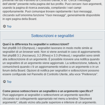
presente nel tuo Pannello di Controllo Utente, e su “Cerca i messaggi
dell’utente” presente nella pagina del tuo profilo. Puoi cercare i tuoi argomenti,
usando la pagina di ricerca avanzata, compilando i vari campi
opportunamente. Puoi comunque trovare rapidamente i tuoi messaggi,
cliccando sull’omonima funzione “I tuoi messaggi”, generalmente disponibile
in ogni pagina della Board.
Top
Sottoscrizioni e segnalibri
Qual è la differenza fra segnalibri e sottoscrizioni?
Nel phpBB 3.0 (Olympus), i segnalibri lavorano in modo molto simile ai
segnalibri di un browser web. Non si viene avvisati in caso di aggiornamento.
Nel phpBB 3.1 (Ascraeus), 3.2 (Rhea) e 3.3 (Proteus), i segnalibri sono simili
alla sottoscrizione di un argomento. È possibile ricevere una notifica quando
un segnalibro di un argomento viene aggiornato. La sottoscrizione, tuttavia, ti
comunicherà quando c’è un aggiornamento relativo a un argomento o in un
forum della Board. Opzioni di notifica per segnalibri e sottoscrizioni possono
essere configurate nel Pannello di Controllo Utente, alla voce “Preferenze”.
Top
Come posso sottoscrivere un segnalibro o un argomento specifico?
Puoi aggiungere ai segnalibri o sottoscrivere un argomento specifico
cliccando sul collegamento appropriato nel menu a tendina “Strumenti
argomento”, situato vicino alla parte superiore e inferiore di un argomento.