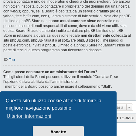
prova a contattare uno dei moderatori e chiedi a chi puoi rivolgerti. Se ancora
non ottieni risposta, puoi contattare il proprietario del dominio (fai una ricerca
con
whois
) oppure, se la Board è ospitata da un servizio gratuito (ad es.
yahoo, free.fr, f2s.com, ecc.), l’amministratore di tale servizio. Nota che phpBB
Limited e phpBB Store non hanno
assolutamente alcun controllo
e non
possono essere ritenuti responsabili di come, dove e da chi viene utilizzata
questa Board. È assolutamente inutile contattare phpBB Limited o phpBB
Store in relazione a qualsiasi questione legale
non direttamente collegata
al
sito phpBB.com, phpBB-Italia.it o al software phpBB stesso. I messaggi di
posta elettronica inviati a phpBB Limited o a phpBB Store riguardanti l’uso da
parte di terzi di questo programma non riceveranno risposta.
Top
Come posso contattare un amministratore del Forum?
Tutti gli utenti della Board possono utilizzare il modulo "Contattaci", se
l’opzione è stata abilitata dall’amministratore.
I membri della Board possono anche usare il collegamento "Staff".
Top
Questo sito utilizza cookie al fine di fornire la
Vai a
migliore navigazione possibile
Ulteriori informazioni
Indice
Cancella cookie
Tutti gli orari sono
UTC+02:00
Style Developer by ©
GTA game
Forum.
Accetto
Creato da
phpBB
® Forum Software © phpBB Limited