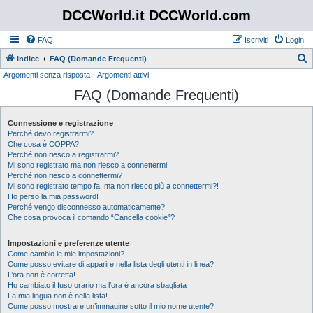
DCCWorld.it DCCWorld.com
FAQ
Iscriviti
Login
Indice
FAQ (Domande Frequenti)
Argomenti senza risposta
Argomenti attivi
e
FAQ (Domande Frequenti)
r
c
Connessione e registrazione
a
Perché devo registrarmi?
Che cosa è COPPA?
Perché non riesco a registrarmi?
Mi sono registrato ma non riesco a connettermi!
Perché non riesco a connettermi?
Mi sono registrato tempo fa, ma non riesco più a connettermi?!
Ho perso la mia password!
Perché vengo disconnesso automaticamente?
Che cosa provoca il comando “Cancella cookie”?
Impostazioni e preferenze utente
Come cambio le mie impostazioni?
Come posso evitare di apparire nella lista degli utenti in linea?
L’ora non è corretta!
Ho cambiato il fuso orario ma l’ora è ancora sbagliata
La mia lingua non è nella lista!
Come posso mostrare un’immagine sotto il mio nome utente?