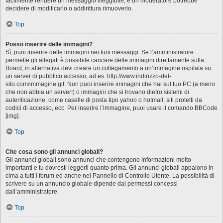
facilmente rendere un messaggio illeggibile, e un moderatore potrebbe
decidere di modificarlo o addirittura rimuoverlo.
Top
Posso inserire delle immagini?
Sì, puoi inserire delle immagini nei tuoi messaggi. Se l’amministratore
permette gli allegati è possibile caricare delle immagini direttamente sulla
Board; in alternativa devi creare un collegamento a un’immagine ospitata su
un server di pubblico accesso, ad es. http://www.indirizzo-del-
sito.com/immagine.gif. Non puoi inserire immagini che hai sul tuo PC (a meno
che non abbia un server!) o immagini che si trovano dietro sistemi di
autenticazione, come caselle di posta tipo yahoo o hotmail, siti protetti da
codici di accesso, ecc. Per inserire l’immagine, puoi usare il comando BBCode
[img].
Top
Che cosa sono gli annunci globali?
Gli annunci globali sono annunci che contengono informazioni molto
importanti e tu dovresti leggerli quanto prima. Gli annunci globali appaiono in
cima a tutti i forum ed anche nel Pannello di Controllo Utente. La possibilità di
scrivere su un annuncio globale dipende dai permessi concessi
dall’amministratore.
Top