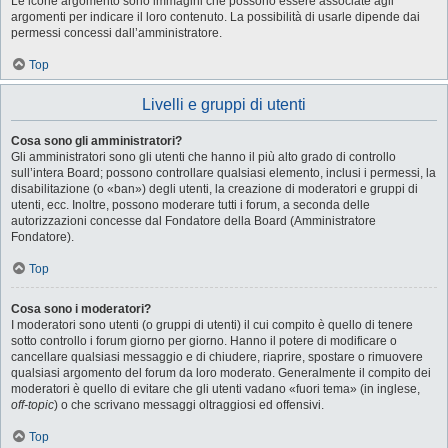
Le icone argomento sono immagini che possono essere associate agli
argomenti per indicare il loro contenuto. La possibilità di usarle dipende dai
permessi concessi dall’amministratore.
Top
Livelli e gruppi di utenti
Cosa sono gli amministratori?
Gli amministratori sono gli utenti che hanno il più alto grado di controllo
sull’intera Board; possono controllare qualsiasi elemento, inclusi i permessi, la
disabilitazione (o «ban») degli utenti, la creazione di moderatori e gruppi di
utenti, ecc. Inoltre, possono moderare tutti i forum, a seconda delle
autorizzazioni concesse dal Fondatore della Board (Amministratore
Fondatore).
Top
Cosa sono i moderatori?
I moderatori sono utenti (o gruppi di utenti) il cui compito è quello di tenere
sotto controllo i forum giorno per giorno. Hanno il potere di modificare o
cancellare qualsiasi messaggio e di chiudere, riaprire, spostare o rimuovere
qualsiasi argomento del forum da loro moderato. Generalmente il compito dei
moderatori è quello di evitare che gli utenti vadano «fuori tema» (in inglese,
off-topic
) o che scrivano messaggi oltraggiosi ed offensivi.
Top