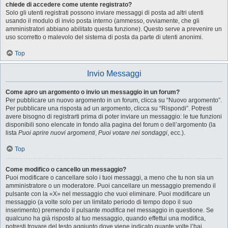
chiede di accedere come utente registrato?
Solo gli utenti registrati possono inviare messaggi di posta ad altri utenti
usando il modulo di invio posta interno (ammesso, ovviamente, che gli
amministratori abbiano abilitato questa funzione). Questo serve a prevenire un
uso scorretto o malevolo del sistema di posta da parte di utenti anonimi.
Top
Invio Messaggi
Come apro un argomento o invio un messaggio in un forum?
Per pubblicare un nuovo argomento in un forum, clicca su “Nuovo argomento”.
Per pubblicare una risposta ad un argomento, clicca su “Rispondi”. Potresti
avere bisogno di registrarti prima di poter inviare un messaggio: le tue funzioni
disponibili sono elencate in fondo alla pagina del forum o dell’argomento (la
lista
Puoi aprire nuovi argomenti
,
Puoi votare nei sondaggi
, ecc.).
Top
Come modifico o cancello un messaggio?
Puoi modificare o cancellare solo i tuoi messaggi, a meno che tu non sia un
amministratore o un moderatore. Puoi cancellare un messaggio premendo il
pulsante con la «X» nel messaggio che vuoi eliminare. Puoi modificare un
messaggio (a volte solo per un limitato periodo di tempo dopo il suo
inserimento) premendo il pulsante
modifica
nel messaggio in questione. Se
qualcuno ha già risposto al tuo messaggio, quando effettui una modifica,
potresti trovare del testo aggiunto dove viene indicato quante volte l’hai