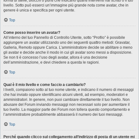
forma di stelle, blocchi o punti che indicano quanti interventi hai scritto o il tuo
livello. Sotto può esserci un’immagine più grande nota come avatar, che in
genere è unica e specifica per ogni utente.
Top
Come posso inserire un avatar?
All’interno del tuo Pannello di Controllo Utente, sotto “Profilo” è possibile
aggiungere un avatar utilizzando uno dei seguenti quattro metodi: Gravatar,
Galleria, Remoto oppure Carica. L’amministratore decide se abilitare o meno
gli avatar e decide anche il modo in cui gli avatar sono messi a disposizione.
Se non ti è concesso l’uso degli avatar, allora è una decisione
dell’amministrazione, e devi chiedere a questa le ragioni.
Top
Qual è il mio livello e come faccio a cambiarlo?
I livelli, compaiono sotto al tuo nome utente, e indicano il numero di messaggi
che hai inviato oppure identificano alcuni utenti, ad esempio, moderatori e
amministratori. In genere, non puoi cambiare direttamente il tuo livello. Non
abusare del Forum inviando messaggi non necessari solo per aumentare il
tuo livello. La maggior parte dei Forum non tollera questo comportamento e
l’amministratore probabilmente abbasserà il numero dei tuoi messaggi.
Top
Perché quando clicco sul collegamento all’indirizzo di posta di un utente mi