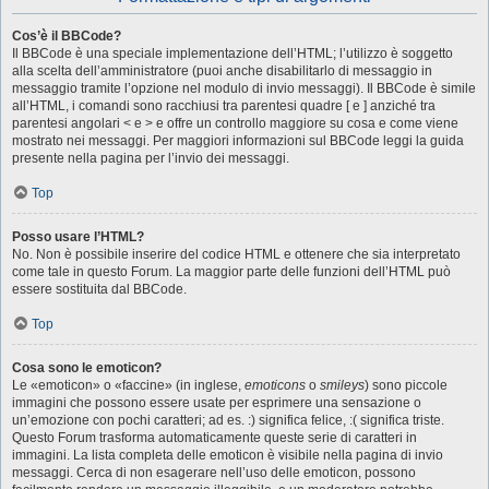
Cos’è il BBCode?
Il BBCode è una speciale implementazione dell’HTML; l’utilizzo è soggetto
alla scelta dell’amministratore (puoi anche disabilitarlo di messaggio in
messaggio tramite l’opzione nel modulo di invio messaggi). Il BBCode è simile
all’HTML, i comandi sono racchiusi tra parentesi quadre [ e ] anziché tra
parentesi angolari < e > e offre un controllo maggiore su cosa e come viene
mostrato nei messaggi. Per maggiori informazioni sul BBCode leggi la guida
presente nella pagina per l’invio dei messaggi.
Top
Posso usare l’HTML?
No. Non è possibile inserire del codice HTML e ottenere che sia interpretato
come tale in questo Forum. La maggior parte delle funzioni dell’HTML può
essere sostituita dal BBCode.
Top
Cosa sono le emoticon?
Le «emoticon» o «faccine» (in inglese,
emoticons
o
smileys
) sono piccole
immagini che possono essere usate per esprimere una sensazione o
un’emozione con pochi caratteri; ad es. :) significa felice, :( significa triste.
Questo Forum trasforma automaticamente queste serie di caratteri in
immagini. La lista completa delle emoticon è visibile nella pagina di invio
messaggi. Cerca di non esagerare nell’uso delle emoticon, possono