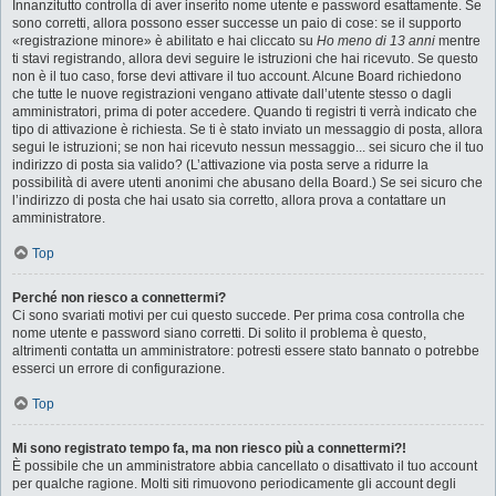
Innanzitutto controlla di aver inserito nome utente e password esattamente. Se
sono corretti, allora possono esser successe un paio di cose: se il supporto
«registrazione minore» è abilitato e hai cliccato su
Ho meno di 13 anni
mentre
ti stavi registrando, allora devi seguire le istruzioni che hai ricevuto. Se questo
non è il tuo caso, forse devi attivare il tuo account. Alcune Board richiedono
che tutte le nuove registrazioni vengano attivate dall’utente stesso o dagli
amministratori, prima di poter accedere. Quando ti registri ti verrà indicato che
tipo di attivazione è richiesta. Se ti è stato inviato un messaggio di posta, allora
segui le istruzioni; se non hai ricevuto nessun messaggio... sei sicuro che il tuo
indirizzo di posta sia valido? (L’attivazione via posta serve a ridurre la
possibilità di avere utenti anonimi che abusano della Board.) Se sei sicuro che
l’indirizzo di posta che hai usato sia corretto, allora prova a contattare un
amministratore.
Top
Perché non riesco a connettermi?
Ci sono svariati motivi per cui questo succede. Per prima cosa controlla che
nome utente e password siano corretti. Di solito il problema è questo,
altrimenti contatta un amministratore: potresti essere stato bannato o potrebbe
esserci un errore di configurazione.
Top
Mi sono registrato tempo fa, ma non riesco più a connettermi?!
È possibile che un amministratore abbia cancellato o disattivato il tuo account
per qualche ragione. Molti siti rimuovono periodicamente gli account degli