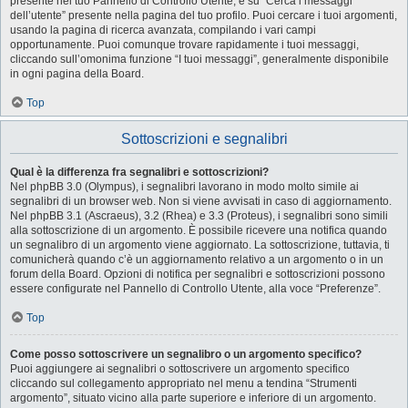
presente nel tuo Pannello di Controllo Utente, e su “Cerca i messaggi
dell’utente” presente nella pagina del tuo profilo. Puoi cercare i tuoi argomenti,
usando la pagina di ricerca avanzata, compilando i vari campi
opportunamente. Puoi comunque trovare rapidamente i tuoi messaggi,
cliccando sull’omonima funzione “I tuoi messaggi”, generalmente disponibile
in ogni pagina della Board.
Top
Sottoscrizioni e segnalibri
Qual è la differenza fra segnalibri e sottoscrizioni?
Nel phpBB 3.0 (Olympus), i segnalibri lavorano in modo molto simile ai
segnalibri di un browser web. Non si viene avvisati in caso di aggiornamento.
Nel phpBB 3.1 (Ascraeus), 3.2 (Rhea) e 3.3 (Proteus), i segnalibri sono simili
alla sottoscrizione di un argomento. È possibile ricevere una notifica quando
un segnalibro di un argomento viene aggiornato. La sottoscrizione, tuttavia, ti
comunicherà quando c’è un aggiornamento relativo a un argomento o in un
forum della Board. Opzioni di notifica per segnalibri e sottoscrizioni possono
essere configurate nel Pannello di Controllo Utente, alla voce “Preferenze”.
Top
Come posso sottoscrivere un segnalibro o un argomento specifico?
Puoi aggiungere ai segnalibri o sottoscrivere un argomento specifico
cliccando sul collegamento appropriato nel menu a tendina “Strumenti
argomento”, situato vicino alla parte superiore e inferiore di un argomento.