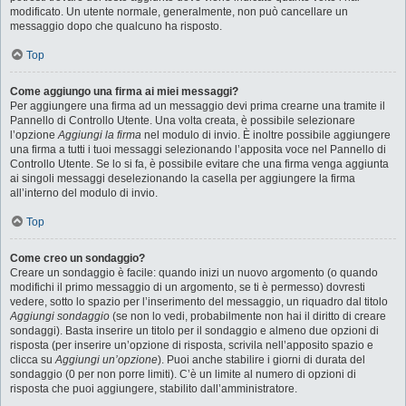
modificato. Un utente normale, generalmente, non può cancellare un
messaggio dopo che qualcuno ha risposto.
Top
Come aggiungo una firma ai miei messaggi?
Per aggiungere una firma ad un messaggio devi prima crearne una tramite il
Pannello di Controllo Utente. Una volta creata, è possibile selezionare
l’opzione
Aggiungi la firma
nel modulo di invio. È inoltre possibile aggiungere
una firma a tutti i tuoi messaggi selezionando l’apposita voce nel Pannello di
Controllo Utente. Se lo si fa, è possibile evitare che una firma venga aggiunta
ai singoli messaggi deselezionando la casella per aggiungere la firma
all’interno del modulo di invio.
Top
Come creo un sondaggio?
Creare un sondaggio è facile: quando inizi un nuovo argomento (o quando
modifichi il primo messaggio di un argomento, se ti è permesso) dovresti
vedere, sotto lo spazio per l’inserimento del messaggio, un riquadro dal titolo
Aggiungi sondaggio
(se non lo vedi, probabilmente non hai il diritto di creare
sondaggi). Basta inserire un titolo per il sondaggio e almeno due opzioni di
risposta (per inserire un’opzione di risposta, scrivila nell’apposito spazio e
clicca su
Aggiungi un’opzione
). Puoi anche stabilire i giorni di durata del
sondaggio (0 per non porre limiti). C’è un limite al numero di opzioni di
risposta che puoi aggiungere, stabilito dall’amministratore.