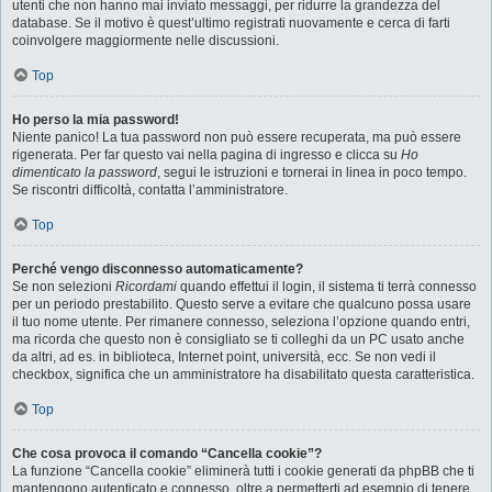
utenti che non hanno mai inviato messaggi, per ridurre la grandezza del
database. Se il motivo è quest’ultimo registrati nuovamente e cerca di farti
coinvolgere maggiormente nelle discussioni.
Top
Ho perso la mia password!
Niente panico! La tua password non può essere recuperata, ma può essere
rigenerata. Per far questo vai nella pagina di ingresso e clicca su
Ho
dimenticato la password
, segui le istruzioni e tornerai in linea in poco tempo.
Se riscontri difficoltà, contatta l’amministratore.
Top
Perché vengo disconnesso automaticamente?
Se non selezioni
Ricordami
quando effettui il login, il sistema ti terrà connesso
per un periodo prestabilito. Questo serve a evitare che qualcuno possa usare
il tuo nome utente. Per rimanere connesso, seleziona l’opzione quando entri,
ma ricorda che questo non è consigliato se ti colleghi da un PC usato anche
da altri, ad es. in biblioteca, Internet point, università, ecc. Se non vedi il
checkbox, significa che un amministratore ha disabilitato questa caratteristica.
Top
Che cosa provoca il comando “Cancella cookie”?
La funzione “Cancella cookie” eliminerà tutti i cookie generati da phpBB che ti
mantengono autenticato e connesso, oltre a permetterti ad esempio di tenere