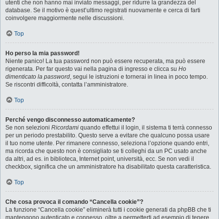
utenti che non hanno mai inviato messaggi, per ridurre la grandezza del
database. Se il motivo è quest’ultimo registrati nuovamente e cerca di farti
coinvolgere maggiormente nelle discussioni.
Top
Ho perso la mia password!
Niente panico! La tua password non può essere recuperata, ma può essere
rigenerata. Per far questo vai nella pagina di ingresso e clicca su
Ho
dimenticato la password
, segui le istruzioni e tornerai in linea in poco tempo.
Se riscontri difficoltà, contatta l’amministratore.
Top
Perché vengo disconnesso automaticamente?
Se non selezioni
Ricordami
quando effettui il login, il sistema ti terrà connesso
per un periodo prestabilito. Questo serve a evitare che qualcuno possa usare
il tuo nome utente. Per rimanere connesso, seleziona l’opzione quando entri,
ma ricorda che questo non è consigliato se ti colleghi da un PC usato anche
da altri, ad es. in biblioteca, Internet point, università, ecc. Se non vedi il
checkbox, significa che un amministratore ha disabilitato questa caratteristica.
Top
Che cosa provoca il comando “Cancella cookie”?
La funzione “Cancella cookie” eliminerà tutti i cookie generati da phpBB che ti
mantengono autenticato e connesso, oltre a permetterti ad esempio di tenere