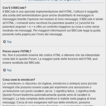
Cos’è il BBCode?
Il BBCode è una speciale implementazione dell’HTML; l’utilizzo è soggetto
alla scelta dell’amministratore (puoi anche disabilitarlo di messaggio in
messaggio tramite l’opzione nel modulo di invio messaggi). Il BBCode è simile
all’HTML, i comandi sono racchiusi tra parentesi quadre [ e ] anziché tra
parentesi angolari < e > e offre un controllo maggiore su cosa e come viene
mostrato nei messaggi. Per maggiori informazioni sul BBCode leggi la guida
presente nella pagina per l’invio dei messaggi.
Top
Posso usare l’HTML?
No. Non è possibile inserire del codice HTML e ottenere che sia interpretato
come tale in questo Forum. La maggior parte delle funzioni dell’HTML può
essere sostituita dal BBCode.
Top
Cosa sono le emoticon?
Le «emoticon» o «faccine» (in inglese,
emoticons
o
smileys
) sono piccole
immagini che possono essere usate per esprimere una sensazione o
un’emozione con pochi caratteri; ad es. :) significa felice, :( significa triste.
Questo Forum trasforma automaticamente queste serie di caratteri in
immagini. La lista completa delle emoticon è visibile nella pagina di invio
messaggi. Cerca di non esagerare nell’uso delle emoticon, possono