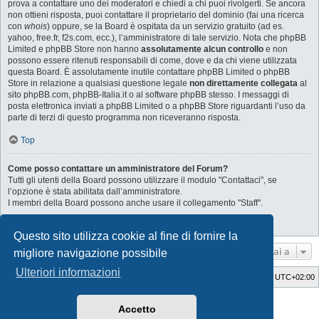
prova a contattare uno dei moderatori e chiedi a chi puoi rivolgerti. Se ancora
non ottieni risposta, puoi contattare il proprietario del dominio (fai una ricerca
con
whois
) oppure, se la Board è ospitata da un servizio gratuito (ad es.
yahoo, free.fr, f2s.com, ecc.), l’amministratore di tale servizio. Nota che phpBB
Limited e phpBB Store non hanno
assolutamente alcun controllo
e non
possono essere ritenuti responsabili di come, dove e da chi viene utilizzata
questa Board. È assolutamente inutile contattare phpBB Limited o phpBB
Store in relazione a qualsiasi questione legale
non direttamente collegata
al
sito phpBB.com, phpBB-Italia.it o al software phpBB stesso. I messaggi di
posta elettronica inviati a phpBB Limited o a phpBB Store riguardanti l’uso da
parte di terzi di questo programma non riceveranno risposta.
Top
Come posso contattare un amministratore del Forum?
Tutti gli utenti della Board possono utilizzare il modulo "Contattaci", se
l’opzione è stata abilitata dall’amministratore.
I membri della Board possono anche usare il collegamento "Staff".
Top
Questo sito utilizza cookie al fine di fornire la
Vai a
migliore navigazione possibile
Ulteriori informazioni
Indice
Cancella cookie
Tutti gli orari sono
UTC+02:00
Style Developer by ©
GTA game
Forum.
Accetto
Creato da
phpBB
® Forum Software © phpBB Limited