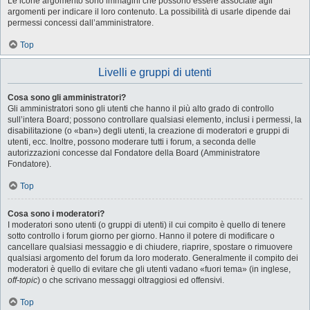
Le icone argomento sono immagini che possono essere associate agli
argomenti per indicare il loro contenuto. La possibilità di usarle dipende dai
permessi concessi dall’amministratore.
Top
Livelli e gruppi di utenti
Cosa sono gli amministratori?
Gli amministratori sono gli utenti che hanno il più alto grado di controllo
sull’intera Board; possono controllare qualsiasi elemento, inclusi i permessi, la
disabilitazione (o «ban») degli utenti, la creazione di moderatori e gruppi di
utenti, ecc. Inoltre, possono moderare tutti i forum, a seconda delle
autorizzazioni concesse dal Fondatore della Board (Amministratore
Fondatore).
Top
Cosa sono i moderatori?
I moderatori sono utenti (o gruppi di utenti) il cui compito è quello di tenere
sotto controllo i forum giorno per giorno. Hanno il potere di modificare o
cancellare qualsiasi messaggio e di chiudere, riaprire, spostare o rimuovere
qualsiasi argomento del forum da loro moderato. Generalmente il compito dei
moderatori è quello di evitare che gli utenti vadano «fuori tema» (in inglese,
off-topic
) o che scrivano messaggi oltraggiosi ed offensivi.
Top