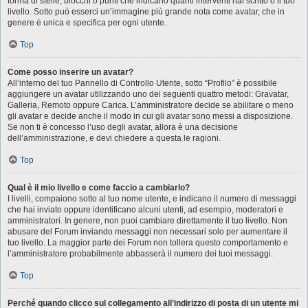
forma di stelle, blocchi o punti che indicano quanti interventi hai scritto o il tuo
livello. Sotto può esserci un’immagine più grande nota come avatar, che in
genere è unica e specifica per ogni utente.
Top
Come posso inserire un avatar?
All’interno del tuo Pannello di Controllo Utente, sotto “Profilo” è possibile
aggiungere un avatar utilizzando uno dei seguenti quattro metodi: Gravatar,
Galleria, Remoto oppure Carica. L’amministratore decide se abilitare o meno
gli avatar e decide anche il modo in cui gli avatar sono messi a disposizione.
Se non ti è concesso l’uso degli avatar, allora è una decisione
dell’amministrazione, e devi chiedere a questa le ragioni.
Top
Qual è il mio livello e come faccio a cambiarlo?
I livelli, compaiono sotto al tuo nome utente, e indicano il numero di messaggi
che hai inviato oppure identificano alcuni utenti, ad esempio, moderatori e
amministratori. In genere, non puoi cambiare direttamente il tuo livello. Non
abusare del Forum inviando messaggi non necessari solo per aumentare il
tuo livello. La maggior parte dei Forum non tollera questo comportamento e
l’amministratore probabilmente abbasserà il numero dei tuoi messaggi.
Top
Perché quando clicco sul collegamento all’indirizzo di posta di un utente mi