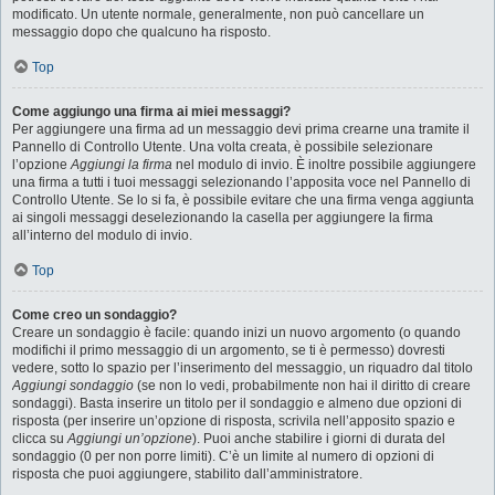
modificato. Un utente normale, generalmente, non può cancellare un
messaggio dopo che qualcuno ha risposto.
Top
Come aggiungo una firma ai miei messaggi?
Per aggiungere una firma ad un messaggio devi prima crearne una tramite il
Pannello di Controllo Utente. Una volta creata, è possibile selezionare
l’opzione
Aggiungi la firma
nel modulo di invio. È inoltre possibile aggiungere
una firma a tutti i tuoi messaggi selezionando l’apposita voce nel Pannello di
Controllo Utente. Se lo si fa, è possibile evitare che una firma venga aggiunta
ai singoli messaggi deselezionando la casella per aggiungere la firma
all’interno del modulo di invio.
Top
Come creo un sondaggio?
Creare un sondaggio è facile: quando inizi un nuovo argomento (o quando
modifichi il primo messaggio di un argomento, se ti è permesso) dovresti
vedere, sotto lo spazio per l’inserimento del messaggio, un riquadro dal titolo
Aggiungi sondaggio
(se non lo vedi, probabilmente non hai il diritto di creare
sondaggi). Basta inserire un titolo per il sondaggio e almeno due opzioni di
risposta (per inserire un’opzione di risposta, scrivila nell’apposito spazio e
clicca su
Aggiungi un’opzione
). Puoi anche stabilire i giorni di durata del
sondaggio (0 per non porre limiti). C’è un limite al numero di opzioni di
risposta che puoi aggiungere, stabilito dall’amministratore.