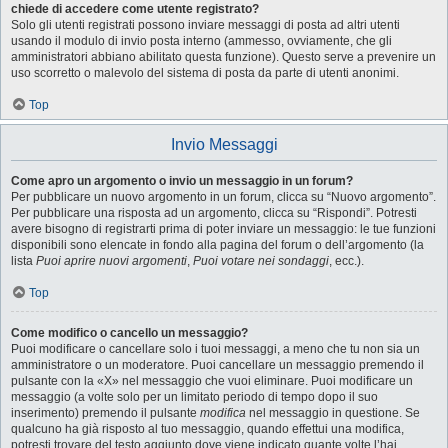
chiede di accedere come utente registrato?
Solo gli utenti registrati possono inviare messaggi di posta ad altri utenti
usando il modulo di invio posta interno (ammesso, ovviamente, che gli
amministratori abbiano abilitato questa funzione). Questo serve a prevenire un
uso scorretto o malevolo del sistema di posta da parte di utenti anonimi.
Top
Invio Messaggi
Come apro un argomento o invio un messaggio in un forum?
Per pubblicare un nuovo argomento in un forum, clicca su “Nuovo argomento”.
Per pubblicare una risposta ad un argomento, clicca su “Rispondi”. Potresti
avere bisogno di registrarti prima di poter inviare un messaggio: le tue funzioni
disponibili sono elencate in fondo alla pagina del forum o dell’argomento (la
lista
Puoi aprire nuovi argomenti
,
Puoi votare nei sondaggi
, ecc.).
Top
Come modifico o cancello un messaggio?
Puoi modificare o cancellare solo i tuoi messaggi, a meno che tu non sia un
amministratore o un moderatore. Puoi cancellare un messaggio premendo il
pulsante con la «X» nel messaggio che vuoi eliminare. Puoi modificare un
messaggio (a volte solo per un limitato periodo di tempo dopo il suo
inserimento) premendo il pulsante
modifica
nel messaggio in questione. Se
qualcuno ha già risposto al tuo messaggio, quando effettui una modifica,
potresti trovare del testo aggiunto dove viene indicato quante volte l’hai