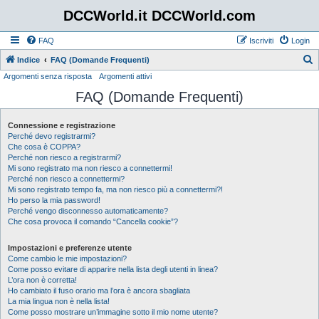
DCCWorld.it DCCWorld.com
FAQ
Iscriviti
Login
Indice
FAQ (Domande Frequenti)
Argomenti senza risposta
Argomenti attivi
e
FAQ (Domande Frequenti)
r
c
Connessione e registrazione
a
Perché devo registrarmi?
Che cosa è COPPA?
Perché non riesco a registrarmi?
Mi sono registrato ma non riesco a connettermi!
Perché non riesco a connettermi?
Mi sono registrato tempo fa, ma non riesco più a connettermi?!
Ho perso la mia password!
Perché vengo disconnesso automaticamente?
Che cosa provoca il comando “Cancella cookie”?
Impostazioni e preferenze utente
Come cambio le mie impostazioni?
Come posso evitare di apparire nella lista degli utenti in linea?
L’ora non è corretta!
Ho cambiato il fuso orario ma l’ora è ancora sbagliata
La mia lingua non è nella lista!
Come posso mostrare un’immagine sotto il mio nome utente?