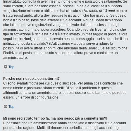
Innanzitutto controlla di aver inserito nome utente e password esattamente. Se
sono corretti, allora possono esser successe un paio di cose: se il supporto
«registrazione minore» è abilitato e hai cliccato su
Ho meno di 13 anni
mentre
ti stavi registrando, allora devi seguire le istruzioni che hai ricevuto. Se questo
non è il tuo caso, forse devi attivare il tuo account. Alcune Board richiedono
che tutte le nuove registrazioni vengano attivate dall’utente stesso o dagli
amministratori, prima di poter accedere. Quando ti registri ti verrà indicato che
tipo di attivazione è richiesta. Se ti è stato inviato un messaggio di posta, allora
segui le istruzioni; se non hai ricevuto nessun messaggio... sei sicuro che il tuo
indirizzo di posta sia valido? (L’attivazione via posta serve a ridurre la
possibilità di avere utenti anonimi che abusano della Board.) Se sei sicuro che
l’indirizzo di posta che hai usato sia corretto, allora prova a contattare un
amministratore.
Top
Perché non riesco a connettermi?
Ci sono svariati motivi per cui questo succede. Per prima cosa controlla che
nome utente e password siano corretti. Di solito il problema è questo,
altrimenti contatta un amministratore: potresti essere stato bannato o potrebbe
esserci un errore di configurazione.
Top
Mi sono registrato tempo fa, ma non riesco più a connettermi?!
È possibile che un amministratore abbia cancellato o disattivato il tuo account
per qualche ragione. Molti siti rimuovono periodicamente gli account degli