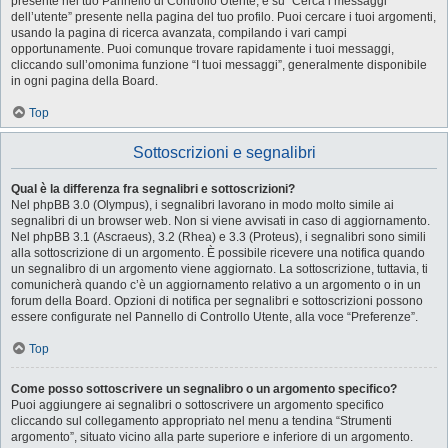
presente nel tuo Pannello di Controllo Utente, e su “Cerca i messaggi
dell’utente” presente nella pagina del tuo profilo. Puoi cercare i tuoi argomenti,
usando la pagina di ricerca avanzata, compilando i vari campi
opportunamente. Puoi comunque trovare rapidamente i tuoi messaggi,
cliccando sull’omonima funzione “I tuoi messaggi”, generalmente disponibile
in ogni pagina della Board.
Top
Sottoscrizioni e segnalibri
Qual è la differenza fra segnalibri e sottoscrizioni?
Nel phpBB 3.0 (Olympus), i segnalibri lavorano in modo molto simile ai
segnalibri di un browser web. Non si viene avvisati in caso di aggiornamento.
Nel phpBB 3.1 (Ascraeus), 3.2 (Rhea) e 3.3 (Proteus), i segnalibri sono simili
alla sottoscrizione di un argomento. È possibile ricevere una notifica quando
un segnalibro di un argomento viene aggiornato. La sottoscrizione, tuttavia, ti
comunicherà quando c’è un aggiornamento relativo a un argomento o in un
forum della Board. Opzioni di notifica per segnalibri e sottoscrizioni possono
essere configurate nel Pannello di Controllo Utente, alla voce “Preferenze”.
Top
Come posso sottoscrivere un segnalibro o un argomento specifico?
Puoi aggiungere ai segnalibri o sottoscrivere un argomento specifico
cliccando sul collegamento appropriato nel menu a tendina “Strumenti
argomento”, situato vicino alla parte superiore e inferiore di un argomento.