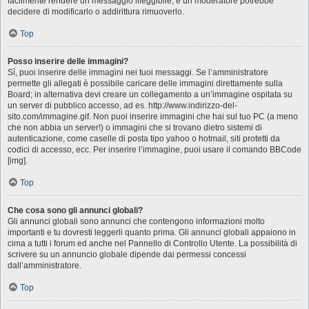
facilmente rendere un messaggio illeggibile, e un moderatore potrebbe
decidere di modificarlo o addirittura rimuoverlo.
Top
Posso inserire delle immagini?
Sì, puoi inserire delle immagini nei tuoi messaggi. Se l’amministratore
permette gli allegati è possibile caricare delle immagini direttamente sulla
Board; in alternativa devi creare un collegamento a un’immagine ospitata su
un server di pubblico accesso, ad es. http://www.indirizzo-del-
sito.com/immagine.gif. Non puoi inserire immagini che hai sul tuo PC (a meno
che non abbia un server!) o immagini che si trovano dietro sistemi di
autenticazione, come caselle di posta tipo yahoo o hotmail, siti protetti da
codici di accesso, ecc. Per inserire l’immagine, puoi usare il comando BBCode
[img].
Top
Che cosa sono gli annunci globali?
Gli annunci globali sono annunci che contengono informazioni molto
importanti e tu dovresti leggerli quanto prima. Gli annunci globali appaiono in
cima a tutti i forum ed anche nel Pannello di Controllo Utente. La possibilità di
scrivere su un annuncio globale dipende dai permessi concessi
dall’amministratore.
Top