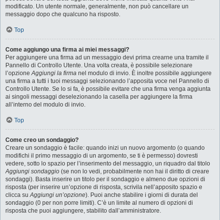
modificato. Un utente normale, generalmente, non può cancellare un
messaggio dopo che qualcuno ha risposto.
Top
Come aggiungo una firma ai miei messaggi?
Per aggiungere una firma ad un messaggio devi prima crearne una tramite il
Pannello di Controllo Utente. Una volta creata, è possibile selezionare
l’opzione
Aggiungi la firma
nel modulo di invio. È inoltre possibile aggiungere
una firma a tutti i tuoi messaggi selezionando l’apposita voce nel Pannello di
Controllo Utente. Se lo si fa, è possibile evitare che una firma venga aggiunta
ai singoli messaggi deselezionando la casella per aggiungere la firma
all’interno del modulo di invio.
Top
Come creo un sondaggio?
Creare un sondaggio è facile: quando inizi un nuovo argomento (o quando
modifichi il primo messaggio di un argomento, se ti è permesso) dovresti
vedere, sotto lo spazio per l’inserimento del messaggio, un riquadro dal titolo
Aggiungi sondaggio
(se non lo vedi, probabilmente non hai il diritto di creare
sondaggi). Basta inserire un titolo per il sondaggio e almeno due opzioni di
risposta (per inserire un’opzione di risposta, scrivila nell’apposito spazio e
clicca su
Aggiungi un’opzione
). Puoi anche stabilire i giorni di durata del
sondaggio (0 per non porre limiti). C’è un limite al numero di opzioni di
risposta che puoi aggiungere, stabilito dall’amministratore.