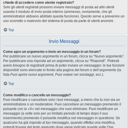
chiede di accedere come utente registrato?
Solo gli utenti registrati possono inviare messaggi di posta ad altri utenti
usando il modulo di invio posta interno (ammesso, ovviamente, che gli
amministratori abbiano abilitato questa funzione). Questo serve a prevenire un
uso scorretto o malevolo del sistema di posta da parte di utenti anonimi.
Top
Invio Messaggi
Come apro un argomento o invio un messaggio in un forum?
Per pubblicare un nuovo argomento in un forum, clicca su “Nuovo argomento”.
Per pubblicare una risposta ad un argomento, clicca su “Rispondi”. Potresti
avere bisogno di registrarti prima di poter inviare un messaggio: le tue funzioni
disponibili sono elencate in fondo alla pagina del forum o dell’argomento (la
lista
Puoi aprire nuovi argomenti
,
Puoi votare nei sondaggi
, ecc.).
Top
Come modifico o cancello un messaggio?
Puoi modificare o cancellare solo i tuoi messaggi, a meno che tu non sia un
amministratore o un moderatore. Puoi cancellare un messaggio premendo il
pulsante con la «X» nel messaggio che vuoi eliminare. Puoi modificare un
messaggio (a volte solo per un limitato periodo di tempo dopo il suo
inserimento) premendo il pulsante
modifica
nel messaggio in questione. Se
qualcuno ha già risposto al tuo messaggio, quando effettui una modifica,
potresti trovare del testo aggiunto dove viene indicato quante volte l’hai