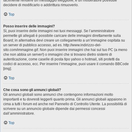
facilmente rendere un messaggio illeggibile, e un moderatore potrebbe
decidere di modificarlo o addirittura rimuoverlo.
Top
Posso inserire delle immagini?
Sì, puoi inserire delle immagini nei tuoi messaggi. Se l’amministratore
permette gli allegati è possibile caricare delle immagini direttamente sulla
Board; in alternativa devi creare un collegamento a un’immagine ospitata su
un server di pubblico accesso, ad es. http://www.indirizzo-del-
sito.com/immagine.gif. Non puoi inserire immagini che hai sul tuo PC (a meno
che non abbia un server!) o immagini che si trovano dietro sistemi di
autenticazione, come caselle di posta tipo yahoo o hotmail, siti protetti da
codici di accesso, ecc. Per inserire l’immagine, puoi usare il comando BBCode
[img].
Top
Che cosa sono gli annunci globali?
Gli annunci globali sono annunci che contengono informazioni molto
importanti e tu dovresti leggerli quanto prima. Gli annunci globali appaiono in
cima a tutti i forum ed anche nel Pannello di Controllo Utente. La possibilità di
scrivere su un annuncio globale dipende dai permessi concessi
dall’amministratore.
Top