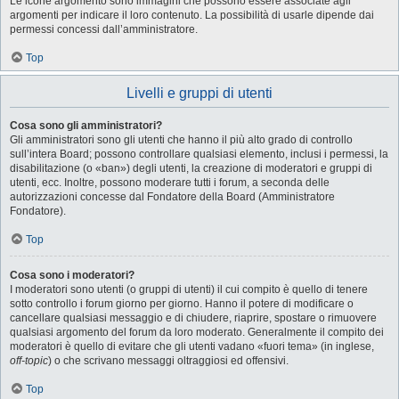
Le icone argomento sono immagini che possono essere associate agli
argomenti per indicare il loro contenuto. La possibilità di usarle dipende dai
permessi concessi dall’amministratore.
Top
Livelli e gruppi di utenti
Cosa sono gli amministratori?
Gli amministratori sono gli utenti che hanno il più alto grado di controllo
sull’intera Board; possono controllare qualsiasi elemento, inclusi i permessi, la
disabilitazione (o «ban») degli utenti, la creazione di moderatori e gruppi di
utenti, ecc. Inoltre, possono moderare tutti i forum, a seconda delle
autorizzazioni concesse dal Fondatore della Board (Amministratore
Fondatore).
Top
Cosa sono i moderatori?
I moderatori sono utenti (o gruppi di utenti) il cui compito è quello di tenere
sotto controllo i forum giorno per giorno. Hanno il potere di modificare o
cancellare qualsiasi messaggio e di chiudere, riaprire, spostare o rimuovere
qualsiasi argomento del forum da loro moderato. Generalmente il compito dei
moderatori è quello di evitare che gli utenti vadano «fuori tema» (in inglese,
off-topic
) o che scrivano messaggi oltraggiosi ed offensivi.
Top