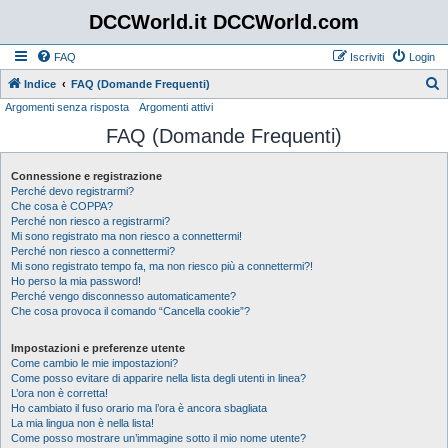
DCCWorld.it DCCWorld.com
FAQ
Iscriviti
Login
Indice
FAQ (Domande Frequenti)
Argomenti senza risposta
Argomenti attivi
e
FAQ (Domande Frequenti)
r
c
Connessione e registrazione
a
Perché devo registrarmi?
Che cosa è COPPA?
Perché non riesco a registrarmi?
Mi sono registrato ma non riesco a connettermi!
Perché non riesco a connettermi?
Mi sono registrato tempo fa, ma non riesco più a connettermi?!
Ho perso la mia password!
Perché vengo disconnesso automaticamente?
Che cosa provoca il comando “Cancella cookie”?
Impostazioni e preferenze utente
Come cambio le mie impostazioni?
Come posso evitare di apparire nella lista degli utenti in linea?
L’ora non è corretta!
Ho cambiato il fuso orario ma l’ora è ancora sbagliata
La mia lingua non è nella lista!
Come posso mostrare un’immagine sotto il mio nome utente?