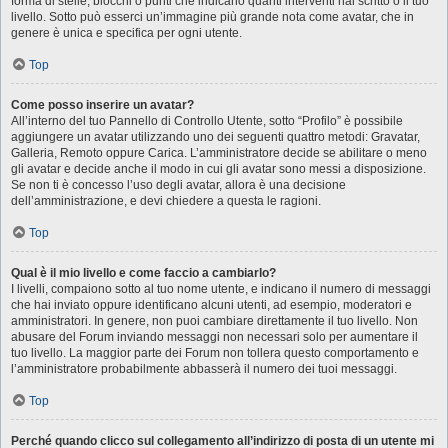
forma di stelle, blocchi o punti che indicano quanti interventi hai scritto o il tuo
livello. Sotto può esserci un’immagine più grande nota come avatar, che in
genere è unica e specifica per ogni utente.
Top
Come posso inserire un avatar?
All’interno del tuo Pannello di Controllo Utente, sotto “Profilo” è possibile
aggiungere un avatar utilizzando uno dei seguenti quattro metodi: Gravatar,
Galleria, Remoto oppure Carica. L’amministratore decide se abilitare o meno
gli avatar e decide anche il modo in cui gli avatar sono messi a disposizione.
Se non ti è concesso l’uso degli avatar, allora è una decisione
dell’amministrazione, e devi chiedere a questa le ragioni.
Top
Qual è il mio livello e come faccio a cambiarlo?
I livelli, compaiono sotto al tuo nome utente, e indicano il numero di messaggi
che hai inviato oppure identificano alcuni utenti, ad esempio, moderatori e
amministratori. In genere, non puoi cambiare direttamente il tuo livello. Non
abusare del Forum inviando messaggi non necessari solo per aumentare il
tuo livello. La maggior parte dei Forum non tollera questo comportamento e
l’amministratore probabilmente abbasserà il numero dei tuoi messaggi.
Top
Perché quando clicco sul collegamento all’indirizzo di posta di un utente mi