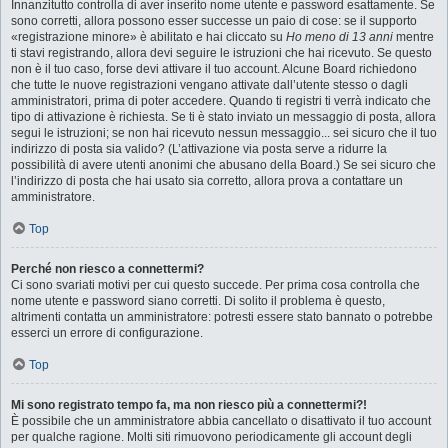
Innanzitutto controlla di aver inserito nome utente e password esattamente. Se
sono corretti, allora possono esser successe un paio di cose: se il supporto
«registrazione minore» è abilitato e hai cliccato su
Ho meno di 13 anni
mentre
ti stavi registrando, allora devi seguire le istruzioni che hai ricevuto. Se questo
non è il tuo caso, forse devi attivare il tuo account. Alcune Board richiedono
che tutte le nuove registrazioni vengano attivate dall’utente stesso o dagli
amministratori, prima di poter accedere. Quando ti registri ti verrà indicato che
tipo di attivazione è richiesta. Se ti è stato inviato un messaggio di posta, allora
segui le istruzioni; se non hai ricevuto nessun messaggio... sei sicuro che il tuo
indirizzo di posta sia valido? (L’attivazione via posta serve a ridurre la
possibilità di avere utenti anonimi che abusano della Board.) Se sei sicuro che
l’indirizzo di posta che hai usato sia corretto, allora prova a contattare un
amministratore.
Top
Perché non riesco a connettermi?
Ci sono svariati motivi per cui questo succede. Per prima cosa controlla che
nome utente e password siano corretti. Di solito il problema è questo,
altrimenti contatta un amministratore: potresti essere stato bannato o potrebbe
esserci un errore di configurazione.
Top
Mi sono registrato tempo fa, ma non riesco più a connettermi?!
È possibile che un amministratore abbia cancellato o disattivato il tuo account
per qualche ragione. Molti siti rimuovono periodicamente gli account degli