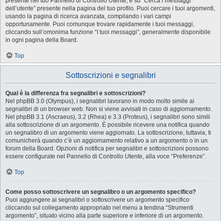
presente nel tuo Pannello di Controllo Utente, e su “Cerca i messaggi
dell’utente” presente nella pagina del tuo profilo. Puoi cercare i tuoi argomenti,
usando la pagina di ricerca avanzata, compilando i vari campi
opportunamente. Puoi comunque trovare rapidamente i tuoi messaggi,
cliccando sull’omonima funzione “I tuoi messaggi”, generalmente disponibile
in ogni pagina della Board.
Top
Sottoscrizioni e segnalibri
Qual è la differenza fra segnalibri e sottoscrizioni?
Nel phpBB 3.0 (Olympus), i segnalibri lavorano in modo molto simile ai
segnalibri di un browser web. Non si viene avvisati in caso di aggiornamento.
Nel phpBB 3.1 (Ascraeus), 3.2 (Rhea) e 3.3 (Proteus), i segnalibri sono simili
alla sottoscrizione di un argomento. È possibile ricevere una notifica quando
un segnalibro di un argomento viene aggiornato. La sottoscrizione, tuttavia, ti
comunicherà quando c’è un aggiornamento relativo a un argomento o in un
forum della Board. Opzioni di notifica per segnalibri e sottoscrizioni possono
essere configurate nel Pannello di Controllo Utente, alla voce “Preferenze”.
Top
Come posso sottoscrivere un segnalibro o un argomento specifico?
Puoi aggiungere ai segnalibri o sottoscrivere un argomento specifico
cliccando sul collegamento appropriato nel menu a tendina “Strumenti
argomento”, situato vicino alla parte superiore e inferiore di un argomento.