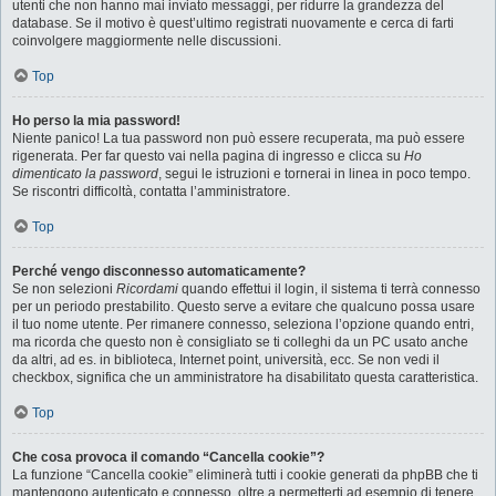
utenti che non hanno mai inviato messaggi, per ridurre la grandezza del
database. Se il motivo è quest’ultimo registrati nuovamente e cerca di farti
coinvolgere maggiormente nelle discussioni.
Top
Ho perso la mia password!
Niente panico! La tua password non può essere recuperata, ma può essere
rigenerata. Per far questo vai nella pagina di ingresso e clicca su
Ho
dimenticato la password
, segui le istruzioni e tornerai in linea in poco tempo.
Se riscontri difficoltà, contatta l’amministratore.
Top
Perché vengo disconnesso automaticamente?
Se non selezioni
Ricordami
quando effettui il login, il sistema ti terrà connesso
per un periodo prestabilito. Questo serve a evitare che qualcuno possa usare
il tuo nome utente. Per rimanere connesso, seleziona l’opzione quando entri,
ma ricorda che questo non è consigliato se ti colleghi da un PC usato anche
da altri, ad es. in biblioteca, Internet point, università, ecc. Se non vedi il
checkbox, significa che un amministratore ha disabilitato questa caratteristica.
Top
Che cosa provoca il comando “Cancella cookie”?
La funzione “Cancella cookie” eliminerà tutti i cookie generati da phpBB che ti
mantengono autenticato e connesso, oltre a permetterti ad esempio di tenere