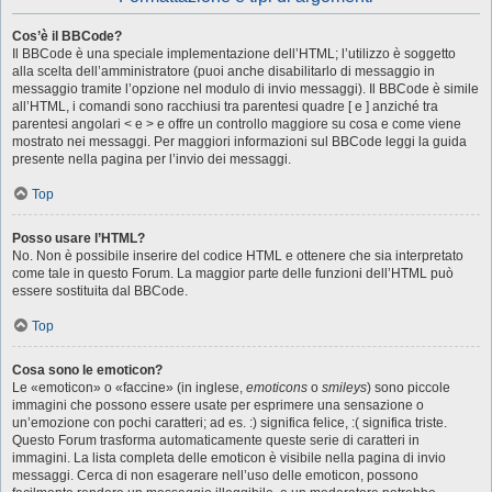
Cos’è il BBCode?
Il BBCode è una speciale implementazione dell’HTML; l’utilizzo è soggetto
alla scelta dell’amministratore (puoi anche disabilitarlo di messaggio in
messaggio tramite l’opzione nel modulo di invio messaggi). Il BBCode è simile
all’HTML, i comandi sono racchiusi tra parentesi quadre [ e ] anziché tra
parentesi angolari < e > e offre un controllo maggiore su cosa e come viene
mostrato nei messaggi. Per maggiori informazioni sul BBCode leggi la guida
presente nella pagina per l’invio dei messaggi.
Top
Posso usare l’HTML?
No. Non è possibile inserire del codice HTML e ottenere che sia interpretato
come tale in questo Forum. La maggior parte delle funzioni dell’HTML può
essere sostituita dal BBCode.
Top
Cosa sono le emoticon?
Le «emoticon» o «faccine» (in inglese,
emoticons
o
smileys
) sono piccole
immagini che possono essere usate per esprimere una sensazione o
un’emozione con pochi caratteri; ad es. :) significa felice, :( significa triste.
Questo Forum trasforma automaticamente queste serie di caratteri in
immagini. La lista completa delle emoticon è visibile nella pagina di invio
messaggi. Cerca di non esagerare nell’uso delle emoticon, possono