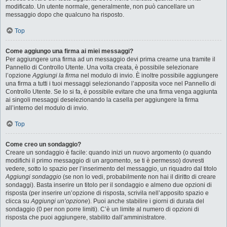
modificato. Un utente normale, generalmente, non può cancellare un
messaggio dopo che qualcuno ha risposto.
Top
Come aggiungo una firma ai miei messaggi?
Per aggiungere una firma ad un messaggio devi prima crearne una tramite il
Pannello di Controllo Utente. Una volta creata, è possibile selezionare
l’opzione
Aggiungi la firma
nel modulo di invio. È inoltre possibile aggiungere
una firma a tutti i tuoi messaggi selezionando l’apposita voce nel Pannello di
Controllo Utente. Se lo si fa, è possibile evitare che una firma venga aggiunta
ai singoli messaggi deselezionando la casella per aggiungere la firma
all’interno del modulo di invio.
Top
Come creo un sondaggio?
Creare un sondaggio è facile: quando inizi un nuovo argomento (o quando
modifichi il primo messaggio di un argomento, se ti è permesso) dovresti
vedere, sotto lo spazio per l’inserimento del messaggio, un riquadro dal titolo
Aggiungi sondaggio
(se non lo vedi, probabilmente non hai il diritto di creare
sondaggi). Basta inserire un titolo per il sondaggio e almeno due opzioni di
risposta (per inserire un’opzione di risposta, scrivila nell’apposito spazio e
clicca su
Aggiungi un’opzione
). Puoi anche stabilire i giorni di durata del
sondaggio (0 per non porre limiti). C’è un limite al numero di opzioni di
risposta che puoi aggiungere, stabilito dall’amministratore.