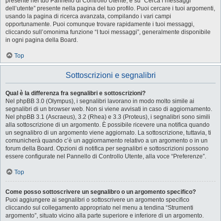
presente nel tuo Pannello di Controllo Utente, e su “Cerca i messaggi
dell’utente” presente nella pagina del tuo profilo. Puoi cercare i tuoi argomenti,
usando la pagina di ricerca avanzata, compilando i vari campi
opportunamente. Puoi comunque trovare rapidamente i tuoi messaggi,
cliccando sull’omonima funzione “I tuoi messaggi”, generalmente disponibile
in ogni pagina della Board.
Top
Sottoscrizioni e segnalibri
Qual è la differenza fra segnalibri e sottoscrizioni?
Nel phpBB 3.0 (Olympus), i segnalibri lavorano in modo molto simile ai
segnalibri di un browser web. Non si viene avvisati in caso di aggiornamento.
Nel phpBB 3.1 (Ascraeus), 3.2 (Rhea) e 3.3 (Proteus), i segnalibri sono simili
alla sottoscrizione di un argomento. È possibile ricevere una notifica quando
un segnalibro di un argomento viene aggiornato. La sottoscrizione, tuttavia, ti
comunicherà quando c’è un aggiornamento relativo a un argomento o in un
forum della Board. Opzioni di notifica per segnalibri e sottoscrizioni possono
essere configurate nel Pannello di Controllo Utente, alla voce “Preferenze”.
Top
Come posso sottoscrivere un segnalibro o un argomento specifico?
Puoi aggiungere ai segnalibri o sottoscrivere un argomento specifico
cliccando sul collegamento appropriato nel menu a tendina “Strumenti
argomento”, situato vicino alla parte superiore e inferiore di un argomento.