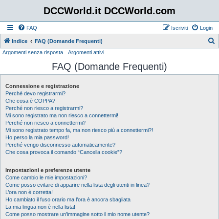
DCCWorld.it DCCWorld.com
FAQ
Iscriviti
Login
Indice
FAQ (Domande Frequenti)
Argomenti senza risposta
Argomenti attivi
e
FAQ (Domande Frequenti)
r
c
Connessione e registrazione
a
Perché devo registrarmi?
Che cosa è COPPA?
Perché non riesco a registrarmi?
Mi sono registrato ma non riesco a connettermi!
Perché non riesco a connettermi?
Mi sono registrato tempo fa, ma non riesco più a connettermi?!
Ho perso la mia password!
Perché vengo disconnesso automaticamente?
Che cosa provoca il comando “Cancella cookie”?
Impostazioni e preferenze utente
Come cambio le mie impostazioni?
Come posso evitare di apparire nella lista degli utenti in linea?
L’ora non è corretta!
Ho cambiato il fuso orario ma l’ora è ancora sbagliata
La mia lingua non è nella lista!
Come posso mostrare un’immagine sotto il mio nome utente?