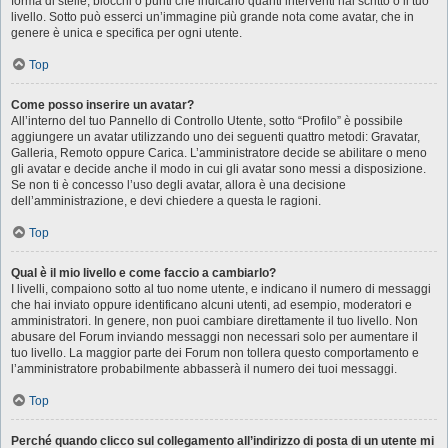
forma di stelle, blocchi o punti che indicano quanti interventi hai scritto o il tuo
livello. Sotto può esserci un’immagine più grande nota come avatar, che in
genere è unica e specifica per ogni utente.
Top
Come posso inserire un avatar?
All’interno del tuo Pannello di Controllo Utente, sotto “Profilo” è possibile
aggiungere un avatar utilizzando uno dei seguenti quattro metodi: Gravatar,
Galleria, Remoto oppure Carica. L’amministratore decide se abilitare o meno
gli avatar e decide anche il modo in cui gli avatar sono messi a disposizione.
Se non ti è concesso l’uso degli avatar, allora è una decisione
dell’amministrazione, e devi chiedere a questa le ragioni.
Top
Qual è il mio livello e come faccio a cambiarlo?
I livelli, compaiono sotto al tuo nome utente, e indicano il numero di messaggi
che hai inviato oppure identificano alcuni utenti, ad esempio, moderatori e
amministratori. In genere, non puoi cambiare direttamente il tuo livello. Non
abusare del Forum inviando messaggi non necessari solo per aumentare il
tuo livello. La maggior parte dei Forum non tollera questo comportamento e
l’amministratore probabilmente abbasserà il numero dei tuoi messaggi.
Top
Perché quando clicco sul collegamento all’indirizzo di posta di un utente mi