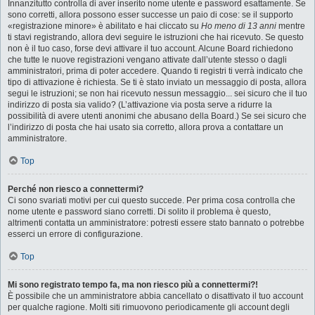
Innanzitutto controlla di aver inserito nome utente e password esattamente. Se
sono corretti, allora possono esser successe un paio di cose: se il supporto
«registrazione minore» è abilitato e hai cliccato su
Ho meno di 13 anni
mentre
ti stavi registrando, allora devi seguire le istruzioni che hai ricevuto. Se questo
non è il tuo caso, forse devi attivare il tuo account. Alcune Board richiedono
che tutte le nuove registrazioni vengano attivate dall’utente stesso o dagli
amministratori, prima di poter accedere. Quando ti registri ti verrà indicato che
tipo di attivazione è richiesta. Se ti è stato inviato un messaggio di posta, allora
segui le istruzioni; se non hai ricevuto nessun messaggio... sei sicuro che il tuo
indirizzo di posta sia valido? (L’attivazione via posta serve a ridurre la
possibilità di avere utenti anonimi che abusano della Board.) Se sei sicuro che
l’indirizzo di posta che hai usato sia corretto, allora prova a contattare un
amministratore.
Top
Perché non riesco a connettermi?
Ci sono svariati motivi per cui questo succede. Per prima cosa controlla che
nome utente e password siano corretti. Di solito il problema è questo,
altrimenti contatta un amministratore: potresti essere stato bannato o potrebbe
esserci un errore di configurazione.
Top
Mi sono registrato tempo fa, ma non riesco più a connettermi?!
È possibile che un amministratore abbia cancellato o disattivato il tuo account
per qualche ragione. Molti siti rimuovono periodicamente gli account degli