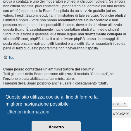
prova a contattare uno dei moderatori e chiedi a chi puoi rivolgerti. Se ancora
non ottieni risposta, puoi contattare il proprietario del dominio (fai una ricerca
con
whois
) oppure, se la Board è ospitata da un servizio gratuito (ad es.
yahoo, free.fr, f2s.com, ecc.), l’amministratore di tale servizio. Nota che phpBB
Limited e phpBB Store non hanno
assolutamente alcun controllo
e non
possono essere ritenuti responsabili di come, dove e da chi viene utilizzata
questa Board. È assolutamente inutile contattare phpBB Limited o phpBB
Store in relazione a qualsiasi questione legale
non direttamente collegata
al
sito phpBB.com, phpBB-Italia.it o al software phpBB stesso. I messaggi di
posta elettronica inviati a phpBB Limited o a phpBB Store riguardanti l’uso da
parte di terzi di questo programma non riceveranno risposta.
Top
Come posso contattare un amministratore del Forum?
Tutti gli utenti della Board possono utilizzare il modulo "Contattaci", se
l’opzione è stata abilitata dall’amministratore.
I membri della Board possono anche usare il collegamento "Staff".
Top
Questo sito utilizza cookie al fine di fornire la
Vai a
migliore navigazione possibile
Ulteriori informazioni
Indice
Cancella cookie
Tutti gli orari sono
UTC+02:00
Style Developer by ©
GTA game
Forum.
Accetto
Creato da
phpBB
® Forum Software © phpBB Limited