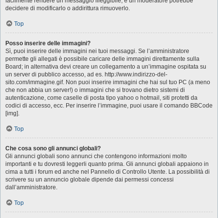
facilmente rendere un messaggio illeggibile, e un moderatore potrebbe
decidere di modificarlo o addirittura rimuoverlo.
Top
Posso inserire delle immagini?
Sì, puoi inserire delle immagini nei tuoi messaggi. Se l’amministratore
permette gli allegati è possibile caricare delle immagini direttamente sulla
Board; in alternativa devi creare un collegamento a un’immagine ospitata su
un server di pubblico accesso, ad es. http://www.indirizzo-del-
sito.com/immagine.gif. Non puoi inserire immagini che hai sul tuo PC (a meno
che non abbia un server!) o immagini che si trovano dietro sistemi di
autenticazione, come caselle di posta tipo yahoo o hotmail, siti protetti da
codici di accesso, ecc. Per inserire l’immagine, puoi usare il comando BBCode
[img].
Top
Che cosa sono gli annunci globali?
Gli annunci globali sono annunci che contengono informazioni molto
importanti e tu dovresti leggerli quanto prima. Gli annunci globali appaiono in
cima a tutti i forum ed anche nel Pannello di Controllo Utente. La possibilità di
scrivere su un annuncio globale dipende dai permessi concessi
dall’amministratore.
Top