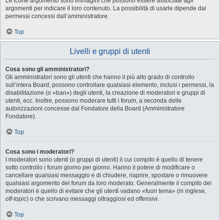
Le icone argomento sono immagini che possono essere associate agli
argomenti per indicare il loro contenuto. La possibilità di usarle dipende dai
permessi concessi dall’amministratore.
Top
Livelli e gruppi di utenti
Cosa sono gli amministratori?
Gli amministratori sono gli utenti che hanno il più alto grado di controllo
sull’intera Board; possono controllare qualsiasi elemento, inclusi i permessi, la
disabilitazione (o «ban») degli utenti, la creazione di moderatori e gruppi di
utenti, ecc. Inoltre, possono moderare tutti i forum, a seconda delle
autorizzazioni concesse dal Fondatore della Board (Amministratore
Fondatore).
Top
Cosa sono i moderatori?
I moderatori sono utenti (o gruppi di utenti) il cui compito è quello di tenere
sotto controllo i forum giorno per giorno. Hanno il potere di modificare o
cancellare qualsiasi messaggio e di chiudere, riaprire, spostare o rimuovere
qualsiasi argomento del forum da loro moderato. Generalmente il compito dei
moderatori è quello di evitare che gli utenti vadano «fuori tema» (in inglese,
off-topic
) o che scrivano messaggi oltraggiosi ed offensivi.
Top