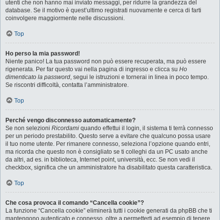
utenti che non hanno mai inviato messaggi, per ridurre la grandezza del
database. Se il motivo è quest’ultimo registrati nuovamente e cerca di farti
coinvolgere maggiormente nelle discussioni.
Top
Ho perso la mia password!
Niente panico! La tua password non può essere recuperata, ma può essere
rigenerata. Per far questo vai nella pagina di ingresso e clicca su
Ho
dimenticato la password
, segui le istruzioni e tornerai in linea in poco tempo.
Se riscontri difficoltà, contatta l’amministratore.
Top
Perché vengo disconnesso automaticamente?
Se non selezioni
Ricordami
quando effettui il login, il sistema ti terrà connesso
per un periodo prestabilito. Questo serve a evitare che qualcuno possa usare
il tuo nome utente. Per rimanere connesso, seleziona l’opzione quando entri,
ma ricorda che questo non è consigliato se ti colleghi da un PC usato anche
da altri, ad es. in biblioteca, Internet point, università, ecc. Se non vedi il
checkbox, significa che un amministratore ha disabilitato questa caratteristica.
Top
Che cosa provoca il comando “Cancella cookie”?
La funzione “Cancella cookie” eliminerà tutti i cookie generati da phpBB che ti
mantengono autenticato e connesso, oltre a permetterti ad esempio di tenere