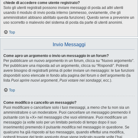
chiede di accedere come utente registrato?
Solo gli utenti registrati possono inviare messaggi di posta ad altri utenti
usando il modulo di invio posta interno (ammesso, ovviamente, che gli
amministratori abbiano abilitato questa funzione). Questo serve a prevenire un
uso scorretto o malevolo del sistema di posta da parte di utenti anonimi.
Top
Invio Messaggi
Come apro un argomento o invio un messaggio in un forum?
Per pubblicare un nuovo argomento in un forum, clicca su “Nuovo argomento”.
Per pubblicare una risposta ad un argomento, clicca su “Rispondi”. Potresti
avere bisogno di registrarti prima di poter inviare un messaggio: le tue funzioni
disponibili sono elencate in fondo alla pagina del forum o dell’argomento (la
lista
Puoi aprire nuovi argomenti
,
Puoi votare nei sondaggi
, ecc.).
Top
Come modifico o cancello un messaggio?
Puoi modificare o cancellare solo i tuoi messaggi, a meno che tu non sia un
amministratore o un moderatore. Puoi cancellare un messaggio premendo il
pulsante con la «X» nel messaggio che vuoi eliminare. Puoi modificare un
messaggio (a volte solo per un limitato periodo di tempo dopo il suo
inserimento) premendo il pulsante
modifica
nel messaggio in questione. Se
qualcuno ha già risposto al tuo messaggio, quando effettui una modifica,
potresti trovare del testo aggiunto dove viene indicato quante volte l’hai