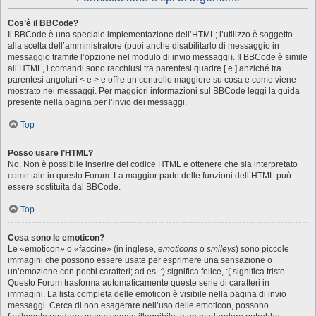
Cos’è il BBCode?
Il BBCode è una speciale implementazione dell’HTML; l’utilizzo è soggetto
alla scelta dell’amministratore (puoi anche disabilitarlo di messaggio in
messaggio tramite l’opzione nel modulo di invio messaggi). Il BBCode è simile
all’HTML, i comandi sono racchiusi tra parentesi quadre [ e ] anziché tra
parentesi angolari < e > e offre un controllo maggiore su cosa e come viene
mostrato nei messaggi. Per maggiori informazioni sul BBCode leggi la guida
presente nella pagina per l’invio dei messaggi.
Top
Posso usare l’HTML?
No. Non è possibile inserire del codice HTML e ottenere che sia interpretato
come tale in questo Forum. La maggior parte delle funzioni dell’HTML può
essere sostituita dal BBCode.
Top
Cosa sono le emoticon?
Le «emoticon» o «faccine» (in inglese,
emoticons
o
smileys
) sono piccole
immagini che possono essere usate per esprimere una sensazione o
un’emozione con pochi caratteri; ad es. :) significa felice, :( significa triste.
Questo Forum trasforma automaticamente queste serie di caratteri in
immagini. La lista completa delle emoticon è visibile nella pagina di invio
messaggi. Cerca di non esagerare nell’uso delle emoticon, possono