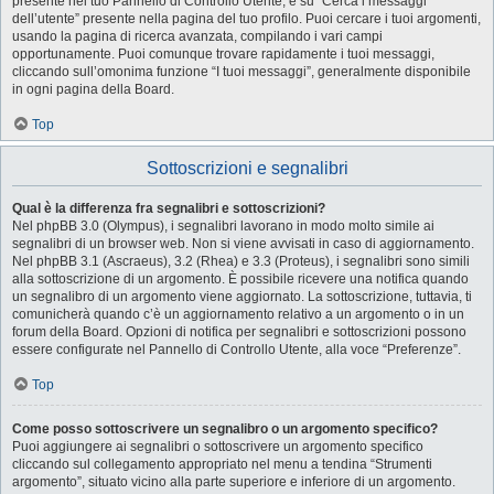
presente nel tuo Pannello di Controllo Utente, e su “Cerca i messaggi
dell’utente” presente nella pagina del tuo profilo. Puoi cercare i tuoi argomenti,
usando la pagina di ricerca avanzata, compilando i vari campi
opportunamente. Puoi comunque trovare rapidamente i tuoi messaggi,
cliccando sull’omonima funzione “I tuoi messaggi”, generalmente disponibile
in ogni pagina della Board.
Top
Sottoscrizioni e segnalibri
Qual è la differenza fra segnalibri e sottoscrizioni?
Nel phpBB 3.0 (Olympus), i segnalibri lavorano in modo molto simile ai
segnalibri di un browser web. Non si viene avvisati in caso di aggiornamento.
Nel phpBB 3.1 (Ascraeus), 3.2 (Rhea) e 3.3 (Proteus), i segnalibri sono simili
alla sottoscrizione di un argomento. È possibile ricevere una notifica quando
un segnalibro di un argomento viene aggiornato. La sottoscrizione, tuttavia, ti
comunicherà quando c’è un aggiornamento relativo a un argomento o in un
forum della Board. Opzioni di notifica per segnalibri e sottoscrizioni possono
essere configurate nel Pannello di Controllo Utente, alla voce “Preferenze”.
Top
Come posso sottoscrivere un segnalibro o un argomento specifico?
Puoi aggiungere ai segnalibri o sottoscrivere un argomento specifico
cliccando sul collegamento appropriato nel menu a tendina “Strumenti
argomento”, situato vicino alla parte superiore e inferiore di un argomento.