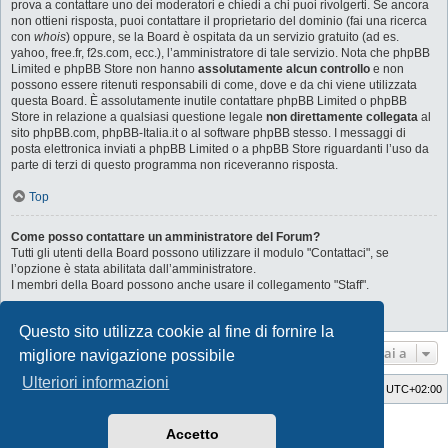
prova a contattare uno dei moderatori e chiedi a chi puoi rivolgerti. Se ancora
non ottieni risposta, puoi contattare il proprietario del dominio (fai una ricerca
con
whois
) oppure, se la Board è ospitata da un servizio gratuito (ad es.
yahoo, free.fr, f2s.com, ecc.), l’amministratore di tale servizio. Nota che phpBB
Limited e phpBB Store non hanno
assolutamente alcun controllo
e non
possono essere ritenuti responsabili di come, dove e da chi viene utilizzata
questa Board. È assolutamente inutile contattare phpBB Limited o phpBB
Store in relazione a qualsiasi questione legale
non direttamente collegata
al
sito phpBB.com, phpBB-Italia.it o al software phpBB stesso. I messaggi di
posta elettronica inviati a phpBB Limited o a phpBB Store riguardanti l’uso da
parte di terzi di questo programma non riceveranno risposta.
Top
Come posso contattare un amministratore del Forum?
Tutti gli utenti della Board possono utilizzare il modulo "Contattaci", se
l’opzione è stata abilitata dall’amministratore.
I membri della Board possono anche usare il collegamento "Staff".
Top
Questo sito utilizza cookie al fine di fornire la
Vai a
migliore navigazione possibile
Ulteriori informazioni
Indice
Cancella cookie
Tutti gli orari sono
UTC+02:00
Style Developer by ©
GTA game
Forum.
Accetto
Creato da
phpBB
® Forum Software © phpBB Limited