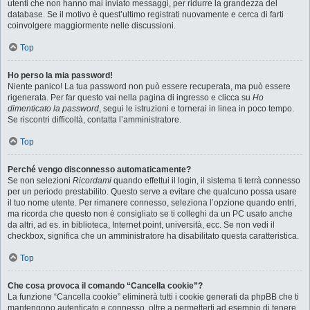
utenti che non hanno mai inviato messaggi, per ridurre la grandezza del
database. Se il motivo è quest’ultimo registrati nuovamente e cerca di farti
coinvolgere maggiormente nelle discussioni.
Top
Ho perso la mia password!
Niente panico! La tua password non può essere recuperata, ma può essere
rigenerata. Per far questo vai nella pagina di ingresso e clicca su
Ho
dimenticato la password
, segui le istruzioni e tornerai in linea in poco tempo.
Se riscontri difficoltà, contatta l’amministratore.
Top
Perché vengo disconnesso automaticamente?
Se non selezioni
Ricordami
quando effettui il login, il sistema ti terrà connesso
per un periodo prestabilito. Questo serve a evitare che qualcuno possa usare
il tuo nome utente. Per rimanere connesso, seleziona l’opzione quando entri,
ma ricorda che questo non è consigliato se ti colleghi da un PC usato anche
da altri, ad es. in biblioteca, Internet point, università, ecc. Se non vedi il
checkbox, significa che un amministratore ha disabilitato questa caratteristica.
Top
Che cosa provoca il comando “Cancella cookie”?
La funzione “Cancella cookie” eliminerà tutti i cookie generati da phpBB che ti
mantengono autenticato e connesso, oltre a permetterti ad esempio di tenere