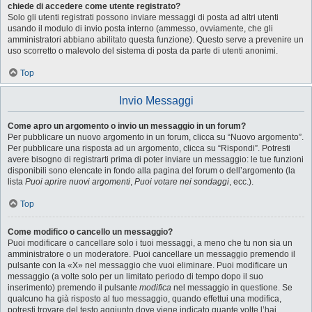
chiede di accedere come utente registrato?
Solo gli utenti registrati possono inviare messaggi di posta ad altri utenti
usando il modulo di invio posta interno (ammesso, ovviamente, che gli
amministratori abbiano abilitato questa funzione). Questo serve a prevenire un
uso scorretto o malevolo del sistema di posta da parte di utenti anonimi.
Top
Invio Messaggi
Come apro un argomento o invio un messaggio in un forum?
Per pubblicare un nuovo argomento in un forum, clicca su “Nuovo argomento”.
Per pubblicare una risposta ad un argomento, clicca su “Rispondi”. Potresti
avere bisogno di registrarti prima di poter inviare un messaggio: le tue funzioni
disponibili sono elencate in fondo alla pagina del forum o dell’argomento (la
lista
Puoi aprire nuovi argomenti
,
Puoi votare nei sondaggi
, ecc.).
Top
Come modifico o cancello un messaggio?
Puoi modificare o cancellare solo i tuoi messaggi, a meno che tu non sia un
amministratore o un moderatore. Puoi cancellare un messaggio premendo il
pulsante con la «X» nel messaggio che vuoi eliminare. Puoi modificare un
messaggio (a volte solo per un limitato periodo di tempo dopo il suo
inserimento) premendo il pulsante
modifica
nel messaggio in questione. Se
qualcuno ha già risposto al tuo messaggio, quando effettui una modifica,
potresti trovare del testo aggiunto dove viene indicato quante volte l’hai