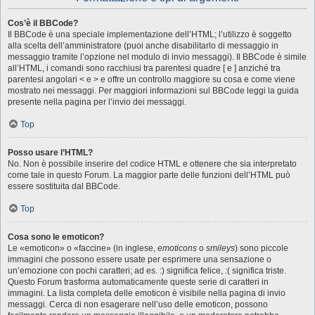
Cos’è il BBCode?
Il BBCode è una speciale implementazione dell’HTML; l’utilizzo è soggetto
alla scelta dell’amministratore (puoi anche disabilitarlo di messaggio in
messaggio tramite l’opzione nel modulo di invio messaggi). Il BBCode è simile
all’HTML, i comandi sono racchiusi tra parentesi quadre [ e ] anziché tra
parentesi angolari < e > e offre un controllo maggiore su cosa e come viene
mostrato nei messaggi. Per maggiori informazioni sul BBCode leggi la guida
presente nella pagina per l’invio dei messaggi.
Top
Posso usare l’HTML?
No. Non è possibile inserire del codice HTML e ottenere che sia interpretato
come tale in questo Forum. La maggior parte delle funzioni dell’HTML può
essere sostituita dal BBCode.
Top
Cosa sono le emoticon?
Le «emoticon» o «faccine» (in inglese,
emoticons
o
smileys
) sono piccole
immagini che possono essere usate per esprimere una sensazione o
un’emozione con pochi caratteri; ad es. :) significa felice, :( significa triste.
Questo Forum trasforma automaticamente queste serie di caratteri in
immagini. La lista completa delle emoticon è visibile nella pagina di invio
messaggi. Cerca di non esagerare nell’uso delle emoticon, possono