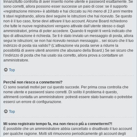
Innanzitutto controlla di aver inserito nome utente e password esattamente. Se
sono corretti, allora possono esser successe un paio di cose: se il supporto
«registrazione minore» è abilitato e hai cliccato su
Ho meno di 13 anni
mentre
ti stavi registrando, allora devi seguire le istruzioni che hai ricevuto. Se questo
non è il tuo caso, forse devi attivare il tuo account. Alcune Board richiedono
che tutte le nuove registrazioni vengano attivate dall’utente stesso o dagli
amministratori, prima di poter accedere. Quando ti registri ti verrà indicato che
tipo di attivazione è richiesta. Se ti è stato inviato un messaggio di posta, allora
segui le istruzioni; se non hai ricevuto nessun messaggio... sei sicuro che il tuo
indirizzo di posta sia valido? (L’attivazione via posta serve a ridurre la
possibilità di avere utenti anonimi che abusano della Board.) Se sei sicuro che
l’indirizzo di posta che hai usato sia corretto, allora prova a contattare un
amministratore.
Top
Perché non riesco a connettermi?
Ci sono svariati motivi per cui questo succede. Per prima cosa controlla che
nome utente e password siano corretti. Di solito il problema è questo,
altrimenti contatta un amministratore: potresti essere stato bannato o potrebbe
esserci un errore di configurazione.
Top
Mi sono registrato tempo fa, ma non riesco più a connettermi?!
È possibile che un amministratore abbia cancellato o disattivato il tuo account
per qualche ragione. Molti siti rimuovono periodicamente gli account degli