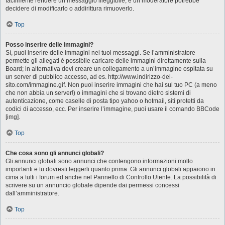
facilmente rendere un messaggio illeggibile, e un moderatore potrebbe
decidere di modificarlo o addirittura rimuoverlo.
Top
Posso inserire delle immagini?
Sì, puoi inserire delle immagini nei tuoi messaggi. Se l’amministratore
permette gli allegati è possibile caricare delle immagini direttamente sulla
Board; in alternativa devi creare un collegamento a un’immagine ospitata su
un server di pubblico accesso, ad es. http://www.indirizzo-del-
sito.com/immagine.gif. Non puoi inserire immagini che hai sul tuo PC (a meno
che non abbia un server!) o immagini che si trovano dietro sistemi di
autenticazione, come caselle di posta tipo yahoo o hotmail, siti protetti da
codici di accesso, ecc. Per inserire l’immagine, puoi usare il comando BBCode
[img].
Top
Che cosa sono gli annunci globali?
Gli annunci globali sono annunci che contengono informazioni molto
importanti e tu dovresti leggerli quanto prima. Gli annunci globali appaiono in
cima a tutti i forum ed anche nel Pannello di Controllo Utente. La possibilità di
scrivere su un annuncio globale dipende dai permessi concessi
dall’amministratore.
Top