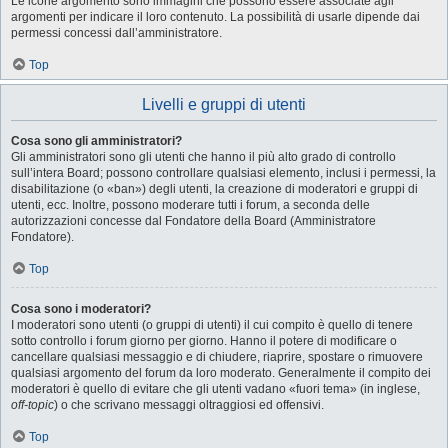
Le icone argomento sono immagini che possono essere associate agli
argomenti per indicare il loro contenuto. La possibilità di usarle dipende dai
permessi concessi dall’amministratore.
Top
Livelli e gruppi di utenti
Cosa sono gli amministratori?
Gli amministratori sono gli utenti che hanno il più alto grado di controllo
sull’intera Board; possono controllare qualsiasi elemento, inclusi i permessi, la
disabilitazione (o «ban») degli utenti, la creazione di moderatori e gruppi di
utenti, ecc. Inoltre, possono moderare tutti i forum, a seconda delle
autorizzazioni concesse dal Fondatore della Board (Amministratore
Fondatore).
Top
Cosa sono i moderatori?
I moderatori sono utenti (o gruppi di utenti) il cui compito è quello di tenere
sotto controllo i forum giorno per giorno. Hanno il potere di modificare o
cancellare qualsiasi messaggio e di chiudere, riaprire, spostare o rimuovere
qualsiasi argomento del forum da loro moderato. Generalmente il compito dei
moderatori è quello di evitare che gli utenti vadano «fuori tema» (in inglese,
off-topic
) o che scrivano messaggi oltraggiosi ed offensivi.
Top