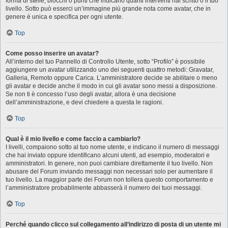
forma di stelle, blocchi o punti che indicano quanti interventi hai scritto o il tuo
livello. Sotto può esserci un’immagine più grande nota come avatar, che in
genere è unica e specifica per ogni utente.
Top
Come posso inserire un avatar?
All’interno del tuo Pannello di Controllo Utente, sotto “Profilo” è possibile
aggiungere un avatar utilizzando uno dei seguenti quattro metodi: Gravatar,
Galleria, Remoto oppure Carica. L’amministratore decide se abilitare o meno
gli avatar e decide anche il modo in cui gli avatar sono messi a disposizione.
Se non ti è concesso l’uso degli avatar, allora è una decisione
dell’amministrazione, e devi chiedere a questa le ragioni.
Top
Qual è il mio livello e come faccio a cambiarlo?
I livelli, compaiono sotto al tuo nome utente, e indicano il numero di messaggi
che hai inviato oppure identificano alcuni utenti, ad esempio, moderatori e
amministratori. In genere, non puoi cambiare direttamente il tuo livello. Non
abusare del Forum inviando messaggi non necessari solo per aumentare il
tuo livello. La maggior parte dei Forum non tollera questo comportamento e
l’amministratore probabilmente abbasserà il numero dei tuoi messaggi.
Top
Perché quando clicco sul collegamento all’indirizzo di posta di un utente mi