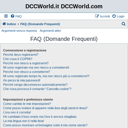
DCCWorld.it DCCWorld.com
FAQ
Iscriviti
Login
Indice
FAQ (Domande Frequenti)
Argomenti senza risposta
Argomenti attivi
e
FAQ (Domande Frequenti)
r
c
Connessione e registrazione
a
Perché devo registrarmi?
Che cosa è COPPA?
Perché non riesco a registrarmi?
Mi sono registrato ma non riesco a connettermi!
Perché non riesco a connettermi?
Mi sono registrato tempo fa, ma non riesco più a connettermi?!
Ho perso la mia password!
Perché vengo disconnesso automaticamente?
Che cosa provoca il comando “Cancella cookie”?
Impostazioni e preferenze utente
Come cambio le mie impostazioni?
Come posso evitare di apparire nella lista degli utenti in linea?
L’ora non è corretta!
Ho cambiato il fuso orario ma l’ora è ancora sbagliata
La mia lingua non è nella lista!
Come posso mostrare un’immagine sotto il mio nome utente?