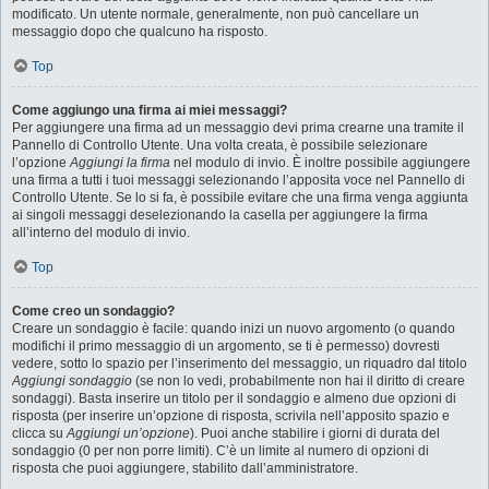
modificato. Un utente normale, generalmente, non può cancellare un
messaggio dopo che qualcuno ha risposto.
Top
Come aggiungo una firma ai miei messaggi?
Per aggiungere una firma ad un messaggio devi prima crearne una tramite il
Pannello di Controllo Utente. Una volta creata, è possibile selezionare
l’opzione
Aggiungi la firma
nel modulo di invio. È inoltre possibile aggiungere
una firma a tutti i tuoi messaggi selezionando l’apposita voce nel Pannello di
Controllo Utente. Se lo si fa, è possibile evitare che una firma venga aggiunta
ai singoli messaggi deselezionando la casella per aggiungere la firma
all’interno del modulo di invio.
Top
Come creo un sondaggio?
Creare un sondaggio è facile: quando inizi un nuovo argomento (o quando
modifichi il primo messaggio di un argomento, se ti è permesso) dovresti
vedere, sotto lo spazio per l’inserimento del messaggio, un riquadro dal titolo
Aggiungi sondaggio
(se non lo vedi, probabilmente non hai il diritto di creare
sondaggi). Basta inserire un titolo per il sondaggio e almeno due opzioni di
risposta (per inserire un’opzione di risposta, scrivila nell’apposito spazio e
clicca su
Aggiungi un’opzione
). Puoi anche stabilire i giorni di durata del
sondaggio (0 per non porre limiti). C’è un limite al numero di opzioni di
risposta che puoi aggiungere, stabilito dall’amministratore.