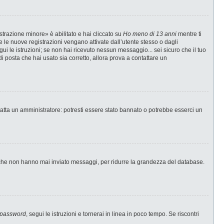
strazione minore» è abilitato e hai cliccato su
Ho meno di 13 anni
mentre ti
te le nuove registrazioni vengano attivate dall’utente stesso o dagli
egui le istruzioni; se non hai ricevuto nessun messaggio... sei sicuro che il tuo
di posta che hai usato sia corretto, allora prova a contattare un
tatta un amministratore: potresti essere stato bannato o potrebbe esserci un
i che non hanno mai inviato messaggi, per ridurre la grandezza del database.
 password
, segui le istruzioni e tornerai in linea in poco tempo. Se riscontri