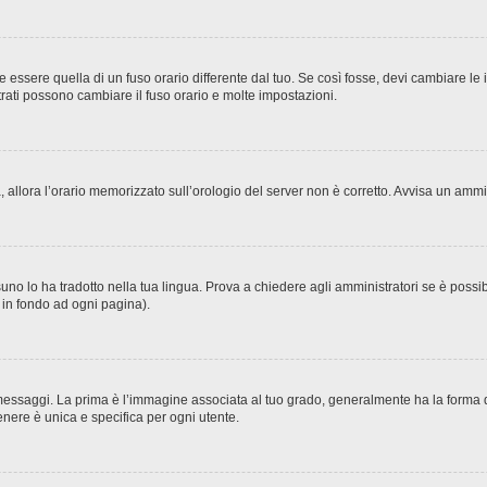
sere quella di un fuso orario differente dal tuo. Se così fosse, devi cambiare le imp
trati possono cambiare il fuso orario e molte impostazioni.
ta, allora l’orario memorizzato sull’orologio del server non è corretto. Avvisa un amm
no lo ha tradotto nella tua lingua. Prova a chiedere agli amministratori se è possibi
o in fondo ad ogni pagina).
ggi. La prima è l’immagine associata al tuo grado, generalmente ha la forma di stel
nere è unica e specifica per ogni utente.