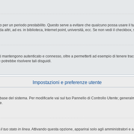
nesso per un periodo prestabilito. Questo serve a evitare che qualcuno possa usare i
ltri, ad es. in biblioteca, Internet point, università, ecc. Se non vedi il checkbox, 
i mantengono autenticato e connesso, oltre a permetterti ad esempio di tenere tracci
potrebbe risolvere tali disguidi.
Impostazioni e preferenze utente
atabase del sistema. Per modificarle vai sul tuo Pannello di Controllo Utente; gene
e.
l tuo stato in linea
. Attivando questa opzione, apparirai solo agli amministratori e a