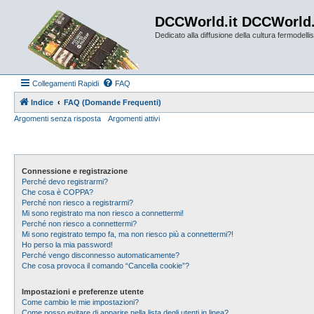
DCCWorld.it DCCWorld
Dedicato alla diffusione della cultura fermodellist
Collegamenti Rapidi
FAQ
Indice
FAQ (Domande Frequenti)
Argomenti senza risposta
Argomenti attivi
Connessione e registrazione
Perché devo registrarmi?
Che cosa è COPPA?
Perché non riesco a registrarmi?
Mi sono registrato ma non riesco a connettermi!
Perché non riesco a connettermi?
Mi sono registrato tempo fa, ma non riesco più a connettermi?!
Ho perso la mia password!
Perché vengo disconnesso automaticamente?
Che cosa provoca il comando “Cancella cookie”?
Impostazioni e preferenze utente
Come cambio le mie impostazioni?
Come posso evitare di apparire nella lista degli utenti in linea?