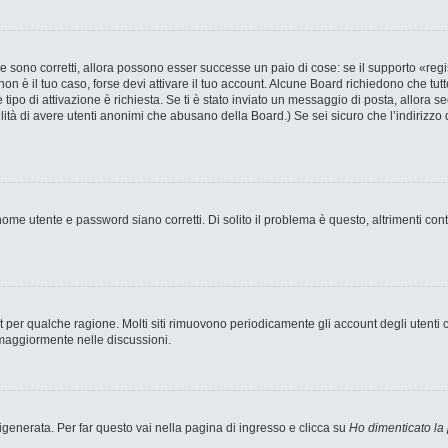
 sono corretti, allora possono esser successe un paio di cose: se il supporto «regi
 non è il tuo caso, forse devi attivare il tuo account. Alcune Board richiedono che tut
 tipo di attivazione è richiesta. Se ti è stato inviato un messaggio di posta, allora s
bilità di avere utenti anonimi che abusano della Board.) Se sei sicuro che l’indirizzo 
ome utente e password siano corretti. Di solito il problema è questo, altrimenti con
nt per qualche ragione. Molti siti rimuovono periodicamente gli account degli utent
 maggiormente nelle discussioni.
enerata. Per far questo vai nella pagina di ingresso e clicca su
Ho dimenticato la