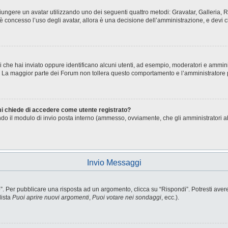
aggiungere un avatar utilizzando uno dei seguenti quattro metodi: Gravatar, Galleria
è concesso l’uso degli avatar, allora è una decisione dell’amministrazione, e devi c
i che hai inviato oppure identificano alcuni utenti, ad esempio, moderatori e ammini
o. La maggior parte dei Forum non tollera questo comportamento e l’amministratore
 mi chiede di accedere come utente registrato?
sando il modulo di invio posta interno (ammesso, ovviamente, che gli amministratori 
Invio Messaggi
Per pubblicare una risposta ad un argomento, clicca su “Rispondi”. Potresti avere b
lista
Puoi aprire nuovi argomenti
,
Puoi votare nei sondaggi
, ecc.).