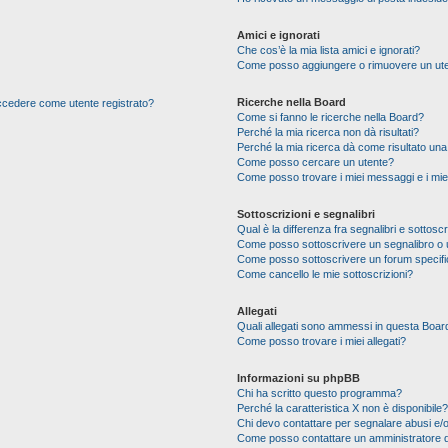
Amici e ignorati
Che cos’è la mia lista amici e ignorati?
Come posso aggiungere o rimuovere un utente
Ricerche nella Board
 accedere come utente registrato?
Come si fanno le ricerche nella Board?
Perché la mia ricerca non dà risultati?
Perché la mia ricerca dà come risultato un
Come posso cercare un utente?
Come posso trovare i miei messaggi e i mie
Sottoscrizioni e segnalibri
Qual è la differenza fra segnalibri e sottoscr
Come posso sottoscrivere un segnalibro o 
Come posso sottoscrivere un forum specif
Come cancello le mie sottoscrizioni?
Allegati
Quali allegati sono ammessi in questa Boar
Come posso trovare i miei allegati?
Informazioni su phpBB
Chi ha scritto questo programma?
Perché la caratteristica X non è disponibile?
Chi devo contattare per segnalare abusi e/o
Come posso contattare un amministratore 