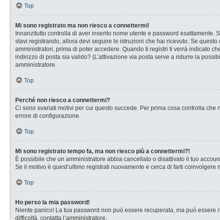
Top
Mi sono registrato ma non riesco a connettermi!
Innanzitutto controlla di aver inserito nome utente e password esattamente. Se
stavi registrando, allora devi seguire le istruzioni che hai ricevuto. Se questo
amministratori, prima di poter accedere. Quando ti registri ti verrà indicato che
indirizzo di posta sia valido? (L’attivazione via posta serve a ridurre la possi
amministratore.
Top
Perché non riesco a connettermi?
Ci sono svariati motivi per cui questo succede. Per prima cosa controlla che n
errore di configurazione.
Top
Mi sono registrato tempo fa, ma non riesco più a connettermi?!
È possibile che un amministratore abbia cancellato o disattivato il tuo accou
Se il motivo è quest’ultimo registrati nuovamente e cerca di farti coinvolgere
Top
Ho perso la mia password!
Niente panico! La tua password non può essere recuperata, ma può essere rig
difficoltà, contatta l’amministratore.