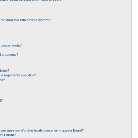
 dalla mia lista amici o ignorati?
a pagina vuota?
i argomenti?
izioni?
un argomento specifico?
ico?
d?
 per questioni d’ordine legale concernenti questa Board?
del Forum?