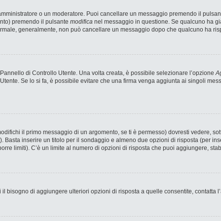
n amministratore o un moderatore. Puoi cancellare un messaggio premendo il pulsan
ento) premendo il pulsante
modifica
nel messaggio in questione. Se qualcuno ha già 
 normale, generalmente, non può cancellare un messaggio dopo che qualcuno ha ris
annello di Controllo Utente. Una volta creata, è possibile selezionare l’opzione
Ag
 Utente. Se lo si fa, è possibile evitare che una firma venga aggiunta ai singoli me
fichi il primo messaggio di un argomento, se ti è permesso) dovresti vedere, sotto
). Basta inserire un titolo per il sondaggio e almeno due opzioni di risposta (per ins
porre limiti). C’è un limite al numero di opzioni di risposta che puoi aggiungere, stab
 il bisogno di aggiungere ulteriori opzioni di risposta a quelle consentite, contatta