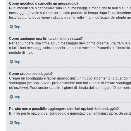
Come modifico o cancello un messaggio?
Puoi modificare o cancellare solo i tuoi messaggi, a meno che tu non sia u
messaggio (a volte solo per un limitato periodo di tempo dopo il suo inserim
testo aggiunto dove viene indicato quante volte l’hai modificato. Un utente
Top
Come aggiungo una firma ai miei messaggi?
Per aggiungere una firma ad un messaggio devi prima crearne una tramite il P
a tutti i tuoi messaggi selezionando l’apposita voce nel Pannello di Controllo
modulo di invio.
Top
Come creo un sondaggio?
Creare un sondaggio è facile: quando inizi un nuovo argomento (o quando modi
sondaggio
(se non lo vedi, probabilmente non hai il diritto di creare sondaggi
un’opzione
). Puoi anche stabilire i giorni di durata del sondaggio (0 per non 
Top
Perché non è possibile aggiungere ulteriori opzioni del sondaggio?
Il limite per le opzioni del sondaggio è impostato dall’amministratore. Se senti
Top