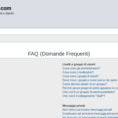
.com
ica digitale.
FAQ (Domande Frequenti)
Livelli e gruppi di utenti
Cosa sono gli amministratori?
Cosa sono i moderatori?
Cosa sono i gruppi di utenti?
Dove trovo i gruppi e come posso far parte 
Come divento leader di un gruppo?
Perché alcuni gruppi di utenti appaiono in col
Che cos’è un gruppo di utenti predefinito?
Che cos’è il collegamento “Staff”?
Messaggi privati
Non riesco ad inviare messaggi privati!
Continuano ad arrivarmi messaggi privati ind
Ho ricevuto un messaggio di posta indesid