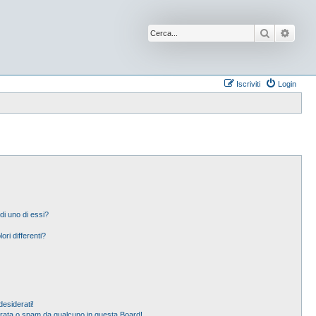
Cerca
Ricer
Iscriviti
Login
di uno di essi?
ori differenti?
esiderati!
erata o spam da qualcuno in questa Board!