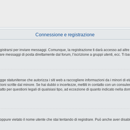
Connessione e registrazione
strarsi per inviare messaggi. Comunque, la registrazione ti darà accesso ad altre fu
are messaggi di posta direttamente dal forum, l’iscrizione a gruppi utenti, ecc. Ti ba
e statunitense che autorizza i siti web a raccogliere informazioni da i minori di età
ioni scritte dal minore. Se hai dubbi o incertezze, mettiti in contatto con un consul
tto per questioni legali di qualsiasi tipo, ad eccezione di quanto indicato nella d
ppure vietato il nome utente che stai tentando di registrare. Può anche aver disabilit