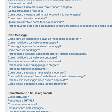
L’ora non è corretta!
Ho cambiato il fuso orario ma l’ora è ancora sbagliata
La mia lingua non è nella lista!
Come posso mostrare un’immagine sotto il mio nome utente?
Come posso inserire un avatar?
Qual è il mio livello e come faccio a cambiarlo?
Perché quando clicco sul collegamento all’indirizzo di posta di un utente mi chiede di
Invio Messaggi
Come apro un argomento o invio un messaggio in un forum?
Come modifico o cancello un messaggio?
Come aggiungo una firma ai miei messaggi?
Come creo un sondaggio?
Perché non è possibile aggiungere ulteriori opzioni del sondaggio?
Come modifico o cancello un sondaggio?
Perché non riesco ad accedere a un forum?
Perché non riesco ad aggiungere allegati?
Perché ho ricevuto un richiamo?
Come posso segnalare messaggi ai moderatori?
Che cos’è il pulsante “Salva” nella finestra di invio dei messaggi?
Perché il mio messaggio deve essere approvato?
Come posso spostare in cima un mio argomento?
Formattazione e tipi di argomenti
Cos’è il BBCode?
Posso usare l’HTML?
Cosa sono le emoticon?
Posso inserire delle immagini?
Che cosa sono gli annunci globali?