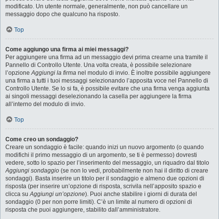
modificato. Un utente normale, generalmente, non può cancellare un
messaggio dopo che qualcuno ha risposto.
Top
Come aggiungo una firma ai miei messaggi?
Per aggiungere una firma ad un messaggio devi prima crearne una tramite il
Pannello di Controllo Utente. Una volta creata, è possibile selezionare
l’opzione
Aggiungi la firma
nel modulo di invio. È inoltre possibile aggiungere
una firma a tutti i tuoi messaggi selezionando l’apposita voce nel Pannello di
Controllo Utente. Se lo si fa, è possibile evitare che una firma venga aggiunta
ai singoli messaggi deselezionando la casella per aggiungere la firma
all’interno del modulo di invio.
Top
Come creo un sondaggio?
Creare un sondaggio è facile: quando inizi un nuovo argomento (o quando
modifichi il primo messaggio di un argomento, se ti è permesso) dovresti
vedere, sotto lo spazio per l’inserimento del messaggio, un riquadro dal titolo
Aggiungi sondaggio
(se non lo vedi, probabilmente non hai il diritto di creare
sondaggi). Basta inserire un titolo per il sondaggio e almeno due opzioni di
risposta (per inserire un’opzione di risposta, scrivila nell’apposito spazio e
clicca su
Aggiungi un’opzione
). Puoi anche stabilire i giorni di durata del
sondaggio (0 per non porre limiti). C’è un limite al numero di opzioni di
risposta che puoi aggiungere, stabilito dall’amministratore.