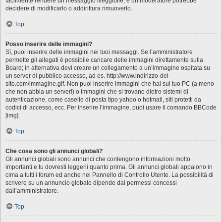
facilmente rendere un messaggio illeggibile, e un moderatore potrebbe
decidere di modificarlo o addirittura rimuoverlo.
Top
Posso inserire delle immagini?
Sì, puoi inserire delle immagini nei tuoi messaggi. Se l’amministratore
permette gli allegati è possibile caricare delle immagini direttamente sulla
Board; in alternativa devi creare un collegamento a un’immagine ospitata su
un server di pubblico accesso, ad es. http://www.indirizzo-del-
sito.com/immagine.gif. Non puoi inserire immagini che hai sul tuo PC (a meno
che non abbia un server!) o immagini che si trovano dietro sistemi di
autenticazione, come caselle di posta tipo yahoo o hotmail, siti protetti da
codici di accesso, ecc. Per inserire l’immagine, puoi usare il comando BBCode
[img].
Top
Che cosa sono gli annunci globali?
Gli annunci globali sono annunci che contengono informazioni molto
importanti e tu dovresti leggerli quanto prima. Gli annunci globali appaiono in
cima a tutti i forum ed anche nel Pannello di Controllo Utente. La possibilità di
scrivere su un annuncio globale dipende dai permessi concessi
dall’amministratore.
Top