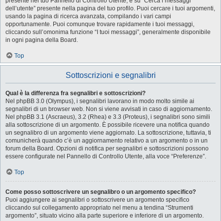
presente nel tuo Pannello di Controllo Utente, e su “Cerca i messaggi
dell’utente” presente nella pagina del tuo profilo. Puoi cercare i tuoi argomenti,
usando la pagina di ricerca avanzata, compilando i vari campi
opportunamente. Puoi comunque trovare rapidamente i tuoi messaggi,
cliccando sull’omonima funzione “I tuoi messaggi”, generalmente disponibile
in ogni pagina della Board.
Top
Sottoscrizioni e segnalibri
Qual è la differenza fra segnalibri e sottoscrizioni?
Nel phpBB 3.0 (Olympus), i segnalibri lavorano in modo molto simile ai
segnalibri di un browser web. Non si viene avvisati in caso di aggiornamento.
Nel phpBB 3.1 (Ascraeus), 3.2 (Rhea) e 3.3 (Proteus), i segnalibri sono simili
alla sottoscrizione di un argomento. È possibile ricevere una notifica quando
un segnalibro di un argomento viene aggiornato. La sottoscrizione, tuttavia, ti
comunicherà quando c’è un aggiornamento relativo a un argomento o in un
forum della Board. Opzioni di notifica per segnalibri e sottoscrizioni possono
essere configurate nel Pannello di Controllo Utente, alla voce “Preferenze”.
Top
Come posso sottoscrivere un segnalibro o un argomento specifico?
Puoi aggiungere ai segnalibri o sottoscrivere un argomento specifico
cliccando sul collegamento appropriato nel menu a tendina “Strumenti
argomento”, situato vicino alla parte superiore e inferiore di un argomento.