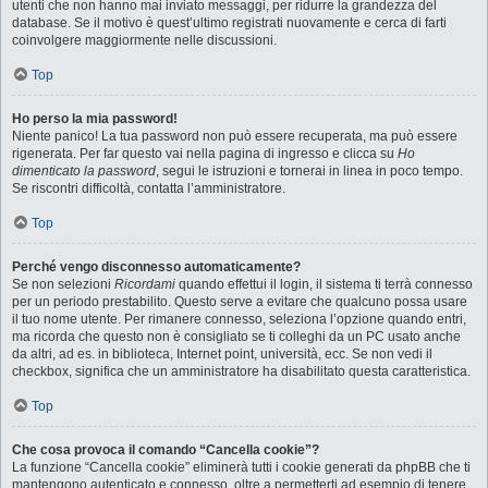
utenti che non hanno mai inviato messaggi, per ridurre la grandezza del
database. Se il motivo è quest’ultimo registrati nuovamente e cerca di farti
coinvolgere maggiormente nelle discussioni.
Top
Ho perso la mia password!
Niente panico! La tua password non può essere recuperata, ma può essere
rigenerata. Per far questo vai nella pagina di ingresso e clicca su
Ho
dimenticato la password
, segui le istruzioni e tornerai in linea in poco tempo.
Se riscontri difficoltà, contatta l’amministratore.
Top
Perché vengo disconnesso automaticamente?
Se non selezioni
Ricordami
quando effettui il login, il sistema ti terrà connesso
per un periodo prestabilito. Questo serve a evitare che qualcuno possa usare
il tuo nome utente. Per rimanere connesso, seleziona l’opzione quando entri,
ma ricorda che questo non è consigliato se ti colleghi da un PC usato anche
da altri, ad es. in biblioteca, Internet point, università, ecc. Se non vedi il
checkbox, significa che un amministratore ha disabilitato questa caratteristica.
Top
Che cosa provoca il comando “Cancella cookie”?
La funzione “Cancella cookie” eliminerà tutti i cookie generati da phpBB che ti
mantengono autenticato e connesso, oltre a permetterti ad esempio di tenere