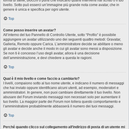
forma di stelle, blocchi o punti che indicano quanti interventi hai scritto o il tuo
livello. Sotto può esserci un’immagine più grande nota come avatar, che in
genere è unica e specifica per ogni utente.
Top
Come posso inserire un avatar?
All’interno del tuo Pannello di Controllo Utente, sotto “Profilo” è possibile
aggiungere un avatar utilizzando uno dei seguenti quattro metodi: Gravatar,
Galleria, Remoto oppure Carica. L’amministratore decide se abilitare o meno
gli avatar e decide anche il modo in cui gli avatar sono messi a disposizione.
Se non ti è concesso l’uso degli avatar, allora è una decisione
dell’amministrazione, e devi chiedere a questa le ragioni.
Top
Qual è il mio livello e come faccio a cambiarlo?
I livelli, compaiono sotto al tuo nome utente, e indicano il numero di messaggi
che hai inviato oppure identificano alcuni utenti, ad esempio, moderatori e
amministratori. In genere, non puoi cambiare direttamente il tuo livello. Non
abusare del Forum inviando messaggi non necessari solo per aumentare il
tuo livello. La maggior parte dei Forum non tollera questo comportamento e
l’amministratore probabilmente abbasserà il numero dei tuoi messaggi.
Top
Perché quando clicco sul collegamento all’indirizzo di posta di un utente mi