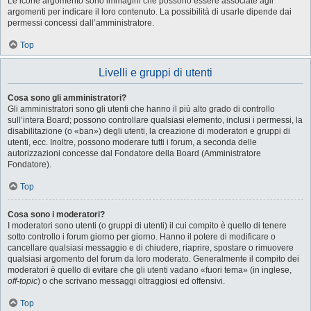
Le icone argomento sono immagini che possono essere associate agli
argomenti per indicare il loro contenuto. La possibilità di usarle dipende dai
permessi concessi dall’amministratore.
Top
Livelli e gruppi di utenti
Cosa sono gli amministratori?
Gli amministratori sono gli utenti che hanno il più alto grado di controllo
sull’intera Board; possono controllare qualsiasi elemento, inclusi i permessi, la
disabilitazione (o «ban») degli utenti, la creazione di moderatori e gruppi di
utenti, ecc. Inoltre, possono moderare tutti i forum, a seconda delle
autorizzazioni concesse dal Fondatore della Board (Amministratore
Fondatore).
Top
Cosa sono i moderatori?
I moderatori sono utenti (o gruppi di utenti) il cui compito è quello di tenere
sotto controllo i forum giorno per giorno. Hanno il potere di modificare o
cancellare qualsiasi messaggio e di chiudere, riaprire, spostare o rimuovere
qualsiasi argomento del forum da loro moderato. Generalmente il compito dei
moderatori è quello di evitare che gli utenti vadano «fuori tema» (in inglese,
off-topic
) o che scrivano messaggi oltraggiosi ed offensivi.
Top