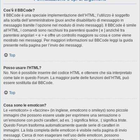
Cos’è il BBCode?
Il BBCode è una speciale implementazione dell’HTML; l’utilizzo è soggetto
alla scelta dell’amministratore (puoi anche disabilitarlo di messaggio in
messaggio tramite l’opzione nel modulo di invio messaggi). Il BBCode è simile
all’HTML, i comandi sono racchiusi tra parentesi quadre [ e ] anziché tra
parentesi angolari < e > e offre un controllo maggiore su cosa e come viene
mostrato nei messaggi. Per maggiori informazioni sul BBCode leggi la guida
presente nella pagina per l’invio dei messaggi.
Top
Posso usare l’HTML?
No. Non è possibile inserire del codice HTML e ottenere che sia interpretato
come tale in questo Forum. La maggior parte delle funzioni dell’HTML può
essere sostituita dal BBCode.
Top
Cosa sono le emoticon?
Le «emoticon» o «faccine» (in inglese,
emoticons
o
smileys
) sono piccole
immagini che possono essere usate per esprimere una sensazione o
un’emozione con pochi caratteri; ad es. :) significa felice, :( significa triste.
Questo Forum trasforma automaticamente queste serie di caratteri in
immagini. La lista completa delle emoticon è visibile nella pagina di invio
messaggi. Cerca di non esagerare nell’uso delle emoticon, possono