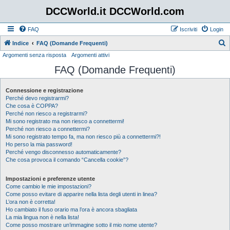
DCCWorld.it DCCWorld.com
FAQ
Iscriviti
Login
Indice
FAQ (Domande Frequenti)
Argomenti senza risposta
Argomenti attivi
e
FAQ (Domande Frequenti)
r
c
Connessione e registrazione
a
Perché devo registrarmi?
Che cosa è COPPA?
Perché non riesco a registrarmi?
Mi sono registrato ma non riesco a connettermi!
Perché non riesco a connettermi?
Mi sono registrato tempo fa, ma non riesco più a connettermi?!
Ho perso la mia password!
Perché vengo disconnesso automaticamente?
Che cosa provoca il comando “Cancella cookie”?
Impostazioni e preferenze utente
Come cambio le mie impostazioni?
Come posso evitare di apparire nella lista degli utenti in linea?
L’ora non è corretta!
Ho cambiato il fuso orario ma l’ora è ancora sbagliata
La mia lingua non è nella lista!
Come posso mostrare un’immagine sotto il mio nome utente?