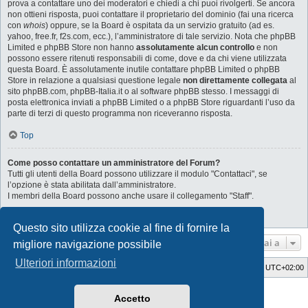
prova a contattare uno dei moderatori e chiedi a chi puoi rivolgerti. Se ancora
non ottieni risposta, puoi contattare il proprietario del dominio (fai una ricerca
con
whois
) oppure, se la Board è ospitata da un servizio gratuito (ad es.
yahoo, free.fr, f2s.com, ecc.), l’amministratore di tale servizio. Nota che phpBB
Limited e phpBB Store non hanno
assolutamente alcun controllo
e non
possono essere ritenuti responsabili di come, dove e da chi viene utilizzata
questa Board. È assolutamente inutile contattare phpBB Limited o phpBB
Store in relazione a qualsiasi questione legale
non direttamente collegata
al
sito phpBB.com, phpBB-Italia.it o al software phpBB stesso. I messaggi di
posta elettronica inviati a phpBB Limited o a phpBB Store riguardanti l’uso da
parte di terzi di questo programma non riceveranno risposta.
Top
Come posso contattare un amministratore del Forum?
Tutti gli utenti della Board possono utilizzare il modulo "Contattaci", se
l’opzione è stata abilitata dall’amministratore.
I membri della Board possono anche usare il collegamento "Staff".
Top
Questo sito utilizza cookie al fine di fornire la
Vai a
migliore navigazione possibile
Ulteriori informazioni
Indice
Cancella cookie
Tutti gli orari sono
UTC+02:00
Style Developer by ©
GTA game
Forum.
Accetto
Creato da
phpBB
® Forum Software © phpBB Limited