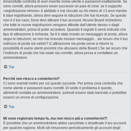
Innanzitutto controlla di aver inserito nome utente e password esattamente. Se
sono corretti, allora possono esser successe un paio di cose: se il supporto
«registrazione minore» è abilitato e hai cliccato su
Ho meno di 13 anni
mentre
ti stavi registrando, allora devi seguire le istruzioni che hai ricevuto. Se questo
non è il tuo caso, forse devi attivare il tuo account. Alcune Board richiedono
che tutte le nuove registrazioni vengano attivate dall’utente stesso o dagli
amministratori, prima di poter accedere. Quando ti registri ti verrà indicato che
tipo di attivazione è richiesta. Se ti è stato inviato un messaggio di posta, allora
segui le istruzioni; se non hai ricevuto nessun messaggio... sei sicuro che il tuo
indirizzo di posta sia valido? (L’attivazione via posta serve a ridurre la
possibilità di avere utenti anonimi che abusano della Board.) Se sei sicuro che
l’indirizzo di posta che hai usato sia corretto, allora prova a contattare un
amministratore.
Top
Perché non riesco a connettermi?
Ci sono svariati motivi per cui questo succede. Per prima cosa controlla che
nome utente e password siano corretti. Di solito il problema è questo,
altrimenti contatta un amministratore: potresti essere stato bannato o potrebbe
esserci un errore di configurazione.
Top
Mi sono registrato tempo fa, ma non riesco più a connettermi?!
È possibile che un amministratore abbia cancellato o disattivato il tuo account
per qualche ragione. Molti siti rimuovono periodicamente gli account degli