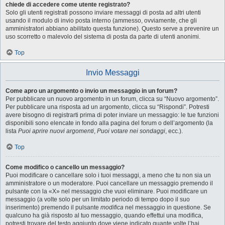
chiede di accedere come utente registrato?
Solo gli utenti registrati possono inviare messaggi di posta ad altri utenti
usando il modulo di invio posta interno (ammesso, ovviamente, che gli
amministratori abbiano abilitato questa funzione). Questo serve a prevenire un
uso scorretto o malevolo del sistema di posta da parte di utenti anonimi.
Top
Invio Messaggi
Come apro un argomento o invio un messaggio in un forum?
Per pubblicare un nuovo argomento in un forum, clicca su “Nuovo argomento”.
Per pubblicare una risposta ad un argomento, clicca su “Rispondi”. Potresti
avere bisogno di registrarti prima di poter inviare un messaggio: le tue funzioni
disponibili sono elencate in fondo alla pagina del forum o dell’argomento (la
lista
Puoi aprire nuovi argomenti
,
Puoi votare nei sondaggi
, ecc.).
Top
Come modifico o cancello un messaggio?
Puoi modificare o cancellare solo i tuoi messaggi, a meno che tu non sia un
amministratore o un moderatore. Puoi cancellare un messaggio premendo il
pulsante con la «X» nel messaggio che vuoi eliminare. Puoi modificare un
messaggio (a volte solo per un limitato periodo di tempo dopo il suo
inserimento) premendo il pulsante
modifica
nel messaggio in questione. Se
qualcuno ha già risposto al tuo messaggio, quando effettui una modifica,
potresti trovare del testo aggiunto dove viene indicato quante volte l’hai