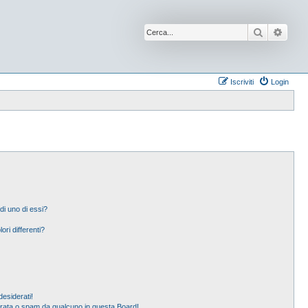
Cerca
Ricer
Iscriviti
Login
di uno di essi?
ori differenti?
esiderati!
erata o spam da qualcuno in questa Board!