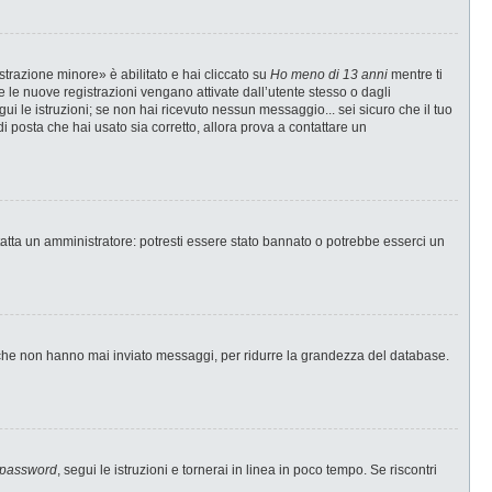
strazione minore» è abilitato e hai cliccato su
Ho meno di 13 anni
mentre ti
te le nuove registrazioni vengano attivate dall’utente stesso o dagli
egui le istruzioni; se non hai ricevuto nessun messaggio... sei sicuro che il tuo
di posta che hai usato sia corretto, allora prova a contattare un
tatta un amministratore: potresti essere stato bannato o potrebbe esserci un
i che non hanno mai inviato messaggi, per ridurre la grandezza del database.
 password
, segui le istruzioni e tornerai in linea in poco tempo. Se riscontri