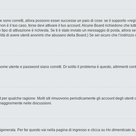
 sono corretti, allora possono esser successe un paio di cose: se il supporto «regi
 non è il tuo caso, forse devi attivare il tuo account. Alcune Board richiedono che tut
 tipo di attivazione è richiesta. Se ti è stato inviato un messaggio di posta, allora s
bilità di avere utenti anonimi che abusano della Board.) Se sei sicuro che l’indirizzo 
ome utente e password siano corretti. Di solito il problema è questo, altrimenti con
nt per qualche ragione. Molti siti rimuovono periodicamente gli account degli utent
 maggiormente nelle discussioni.
enerata. Per far questo vai nella pagina di ingresso e clicca su
Ho dimenticato la