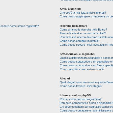
Amici e ignorati
Che cos’è la mia lista amici e ignorati?
Come posso aggiungere o rimuovere un utente
Ricerche nella Board
 accedere come utente registrato?
Come si fanno le ricerche nella Board?
Perché la mia ricerca non dà risultati?
Perché la mia ricerca dà come risultato un
Come posso cercare un utente?
Come posso trovare i miei messaggi e i mie
Sottoscrizioni e segnalibri
Qual è la differenza fra segnalibri e sottoscr
Come posso sottoscrivere un segnalibro o 
Come posso sottoscrivere un forum specif
Come cancello le mie sottoscrizioni?
Allegati
Quali allegati sono ammessi in questa Boar
Come posso trovare i miei allegati?
Informazioni su phpBB
Chi ha scritto questo programma?
Perché la caratteristica X non è disponibile?
Chi devo contattare per segnalare abusi e/o
Come posso contattare un amministratore 