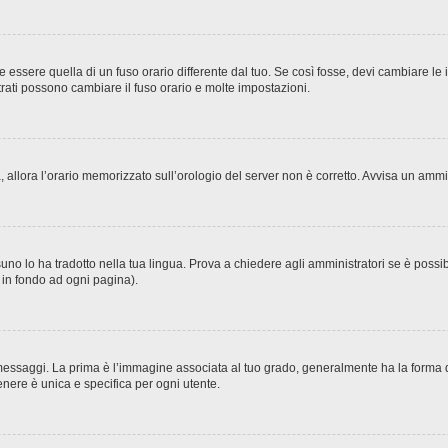
sere quella di un fuso orario differente dal tuo. Se così fosse, devi cambiare le imp
trati possono cambiare il fuso orario e molte impostazioni.
ta, allora l’orario memorizzato sull’orologio del server non è corretto. Avvisa un amm
no lo ha tradotto nella tua lingua. Prova a chiedere agli amministratori se è possibi
o in fondo ad ogni pagina).
ggi. La prima è l’immagine associata al tuo grado, generalmente ha la forma di stel
nere è unica e specifica per ogni utente.