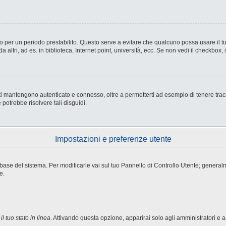
nesso per un periodo prestabilito. Questo serve a evitare che qualcuno possa usare i
ltri, ad es. in biblioteca, Internet point, università, ecc. Se non vedi il checkbox, 
i mantengono autenticato e connesso, oltre a permetterti ad esempio di tenere tracci
potrebbe risolvere tali disguidi.
Impostazioni e preferenze utente
atabase del sistema. Per modificarle vai sul tuo Pannello di Controllo Utente; gene
e.
l tuo stato in linea
. Attivando questa opzione, apparirai solo agli amministratori e a