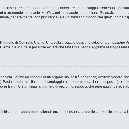
n amministratore o un moderatore. Puoi cancellare un messaggio premendo il pulsan
ento) premendo il pulsante
modifica
nel messaggio in questione. Se qualcuno ha già 
 normale, generalmente, non può cancellare un messaggio dopo che qualcuno ha ris
annello di Controllo Utente. Una volta creata, è possibile selezionare l’opzione
Ag
 Utente. Se lo si fa, è possibile evitare che una firma venga aggiunta ai singoli me
fichi il primo messaggio di un argomento, se ti è permesso) dovresti vedere, sotto
). Basta inserire un titolo per il sondaggio e almeno due opzioni di risposta (per ins
porre limiti). C’è un limite al numero di opzioni di risposta che puoi aggiungere, stab
 il bisogno di aggiungere ulteriori opzioni di risposta a quelle consentite, contatta