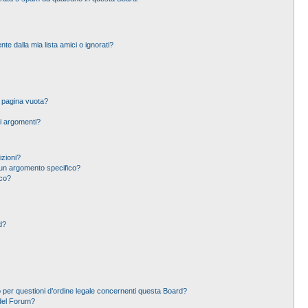
 dalla mia lista amici o ignorati?
a pagina vuota?
i argomenti?
izioni?
un argomento specifico?
ico?
d?
 per questioni d’ordine legale concernenti questa Board?
del Forum?