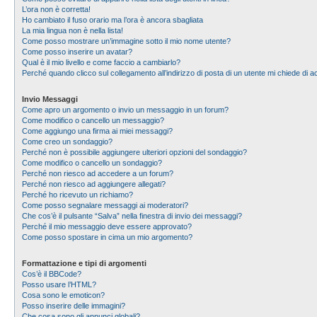
L’ora non è corretta!
Ho cambiato il fuso orario ma l’ora è ancora sbagliata
La mia lingua non è nella lista!
Come posso mostrare un’immagine sotto il mio nome utente?
Come posso inserire un avatar?
Qual è il mio livello e come faccio a cambiarlo?
Perché quando clicco sul collegamento all’indirizzo di posta di un utente mi chiede di
Invio Messaggi
Come apro un argomento o invio un messaggio in un forum?
Come modifico o cancello un messaggio?
Come aggiungo una firma ai miei messaggi?
Come creo un sondaggio?
Perché non è possibile aggiungere ulteriori opzioni del sondaggio?
Come modifico o cancello un sondaggio?
Perché non riesco ad accedere a un forum?
Perché non riesco ad aggiungere allegati?
Perché ho ricevuto un richiamo?
Come posso segnalare messaggi ai moderatori?
Che cos’è il pulsante “Salva” nella finestra di invio dei messaggi?
Perché il mio messaggio deve essere approvato?
Come posso spostare in cima un mio argomento?
Formattazione e tipi di argomenti
Cos’è il BBCode?
Posso usare l’HTML?
Cosa sono le emoticon?
Posso inserire delle immagini?
Che cosa sono gli annunci globali?