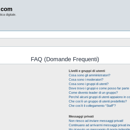
.com
ica digitale.
FAQ (Domande Frequenti)
Livelli e gruppi di utenti
Cosa sono gli amministratori?
Cosa sono i moderatori?
Cosa sono i gruppi di utenti?
Dove trovo i gruppi e come posso far parte 
Come divento leader di un gruppo?
Perché alcuni gruppi di utenti appaiono in col
Che cos’è un gruppo di utenti predefinito?
Che cos’è il collegamento “Staff”?
Messaggi privati
Non riesco ad inviare messaggi privati!
Continuano ad arrivarmi messaggi privati ind
Ho ricevuto un messaggio di posta indesid