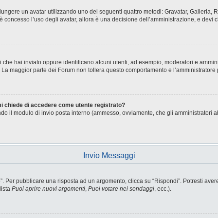
aggiungere un avatar utilizzando uno dei seguenti quattro metodi: Gravatar, Galleria
è concesso l’uso degli avatar, allora è una decisione dell’amministrazione, e devi c
i che hai inviato oppure identificano alcuni utenti, ad esempio, moderatori e ammini
o. La maggior parte dei Forum non tollera questo comportamento e l’amministratore
 mi chiede di accedere come utente registrato?
sando il modulo di invio posta interno (ammesso, ovviamente, che gli amministratori 
Invio Messaggi
Per pubblicare una risposta ad un argomento, clicca su “Rispondi”. Potresti avere b
lista
Puoi aprire nuovi argomenti
,
Puoi votare nei sondaggi
, ecc.).