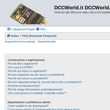
DCCWorld.it DCCWorld
Dedicato alla diffusione della cultura fermodellist
Collegamenti Rapidi
FAQ
Indice
FAQ (Domande Frequenti)
Argomenti senza risposta
Argomenti attivi
Connessione e registrazione
Perché devo registrarmi?
Che cosa è COPPA?
Perché non riesco a registrarmi?
Mi sono registrato ma non riesco a connettermi!
Perché non riesco a connettermi?
Mi sono registrato tempo fa, ma non riesco più a connettermi?!
Ho perso la mia password!
Perché vengo disconnesso automaticamente?
Che cosa provoca il comando “Cancella cookie”?
Impostazioni e preferenze utente
Come cambio le mie impostazioni?
Come posso evitare di apparire nella lista degli utenti in linea?