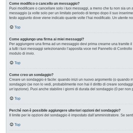
Come modifico o cancello un messaggio?
Puoi modificare o cancellare solo i tuoi messaggi, a meno che tu non sia u
messaggio (a volte solo per un limitato periodo di tempo dopo il suo inserim
testo aggiunto dove viene indicato quante volte l’hai modificato. Un utente
Top
Come aggiungo una firma ai miei messaggi?
Per aggiungere una firma ad un messaggio devi prima crearne una tramite il P
a tutti i tuoi messaggi selezionando l’apposita voce nel Pannello di Controllo
modulo di invio.
Top
Come creo un sondaggio?
Creare un sondaggio è facile: quando inizi un nuovo argomento (o quando modi
sondaggio
(se non lo vedi, probabilmente non hai il diritto di creare sondaggi
un’opzione
). Puoi anche stabilire i giorni di durata del sondaggio (0 per non 
Top
Perché non è possibile aggiungere ulteriori opzioni del sondaggio?
Il limite per le opzioni del sondaggio è impostato dall’amministratore. Se senti
Top