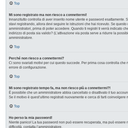
Top
Mi sono registrato ma non riesco a connettermi!
Innanzitutto controlla di aver inserito nome utente e password esattamente. Se
stavi registrando, allora devi seguire le istruzioni che hai ricevuto. Se questo
amministratori, prima di poter accedere. Quando ti registri ti verrà indicato che
indirizzo di posta sia valido? (L’attivazione via posta serve a ridurre la possi
amministratore.
Top
Perché non riesco a connettermi?
Ci sono svariati motivi per cui questo succede. Per prima cosa controlla che n
errore di configurazione.
Top
Mi sono registrato tempo fa, ma non riesco più a connettermi?!
È possibile che un amministratore abbia cancellato o disattivato il tuo accou
Se il motivo è quest’ultimo registrati nuovamente e cerca di farti coinvolgere
Top
Ho perso la mia password!
Niente panico! La tua password non può essere recuperata, ma può essere rig
difficoltà, contatta l’amministratore.