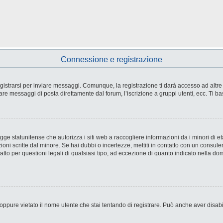
Connessione e registrazione
strarsi per inviare messaggi. Comunque, la registrazione ti darà accesso ad altre fu
are messaggi di posta direttamente dal forum, l’iscrizione a gruppi utenti, ecc. Ti ba
e statunitense che autorizza i siti web a raccogliere informazioni da i minori di età
ioni scritte dal minore. Se hai dubbi o incertezze, mettiti in contatto con un consul
tto per questioni legali di qualsiasi tipo, ad eccezione di quanto indicato nella d
ppure vietato il nome utente che stai tentando di registrare. Può anche aver disabilit