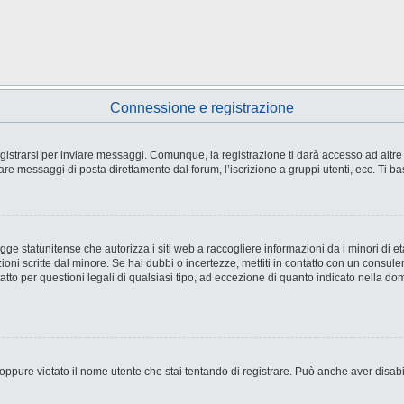
Connessione e registrazione
strarsi per inviare messaggi. Comunque, la registrazione ti darà accesso ad altre fu
are messaggi di posta direttamente dal forum, l’iscrizione a gruppi utenti, ecc. Ti ba
e statunitense che autorizza i siti web a raccogliere informazioni da i minori di età
ioni scritte dal minore. Se hai dubbi o incertezze, mettiti in contatto con un consul
tto per questioni legali di qualsiasi tipo, ad eccezione di quanto indicato nella d
ppure vietato il nome utente che stai tentando di registrare. Può anche aver disabilit