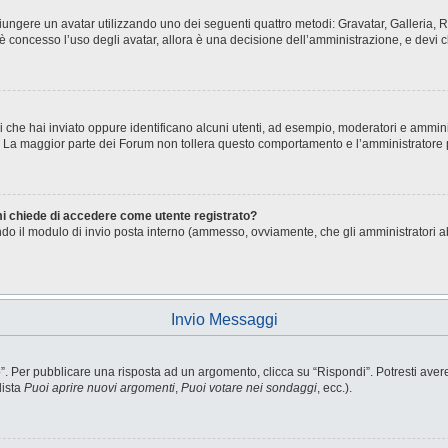
aggiungere un avatar utilizzando uno dei seguenti quattro metodi: Gravatar, Galleria
è concesso l’uso degli avatar, allora è una decisione dell’amministrazione, e devi c
i che hai inviato oppure identificano alcuni utenti, ad esempio, moderatori e ammini
o. La maggior parte dei Forum non tollera questo comportamento e l’amministratore
 mi chiede di accedere come utente registrato?
sando il modulo di invio posta interno (ammesso, ovviamente, che gli amministratori 
Invio Messaggi
Per pubblicare una risposta ad un argomento, clicca su “Rispondi”. Potresti avere b
lista
Puoi aprire nuovi argomenti
,
Puoi votare nei sondaggi
, ecc.).