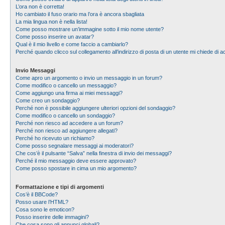
L’ora non è corretta!
Ho cambiato il fuso orario ma l’ora è ancora sbagliata
La mia lingua non è nella lista!
Come posso mostrare un’immagine sotto il mio nome utente?
Come posso inserire un avatar?
Qual è il mio livello e come faccio a cambiarlo?
Perché quando clicco sul collegamento all’indirizzo di posta di un utente mi chiede di
Invio Messaggi
Come apro un argomento o invio un messaggio in un forum?
Come modifico o cancello un messaggio?
Come aggiungo una firma ai miei messaggi?
Come creo un sondaggio?
Perché non è possibile aggiungere ulteriori opzioni del sondaggio?
Come modifico o cancello un sondaggio?
Perché non riesco ad accedere a un forum?
Perché non riesco ad aggiungere allegati?
Perché ho ricevuto un richiamo?
Come posso segnalare messaggi ai moderatori?
Che cos’è il pulsante “Salva” nella finestra di invio dei messaggi?
Perché il mio messaggio deve essere approvato?
Come posso spostare in cima un mio argomento?
Formattazione e tipi di argomenti
Cos’è il BBCode?
Posso usare l’HTML?
Cosa sono le emoticon?
Posso inserire delle immagini?
Che cosa sono gli annunci globali?