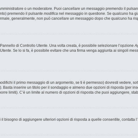
n amministratore o un moderatore. Puoi cancellare un messaggio premendo il pulsan
ento) premendo il pulsante
modifica
nel messaggio in questione. Se qualcuno ha già 
 normale, generalmente, non può cancellare un messaggio dopo che qualcuno ha ris
annello di Controllo Utente. Una volta creata, è possibile selezionare l’opzione
Ag
 Utente. Se lo si fa, è possibile evitare che una firma venga aggiunta ai singoli me
fichi il primo messaggio di un argomento, se ti è permesso) dovresti vedere, sotto
). Basta inserire un titolo per il sondaggio e almeno due opzioni di risposta (per ins
porre limiti). C’è un limite al numero di opzioni di risposta che puoi aggiungere, stab
 il bisogno di aggiungere ulteriori opzioni di risposta a quelle consentite, contatta