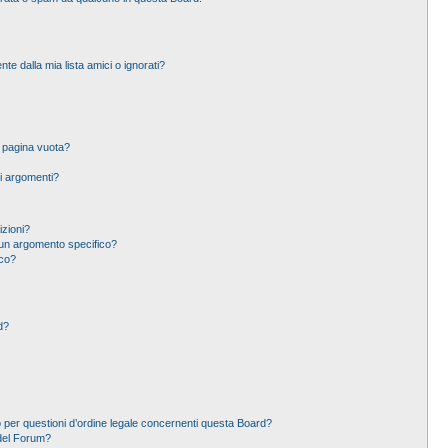
 dalla mia lista amici o ignorati?
a pagina vuota?
i argomenti?
izioni?
un argomento specifico?
ico?
d?
 per questioni d’ordine legale concernenti questa Board?
del Forum?