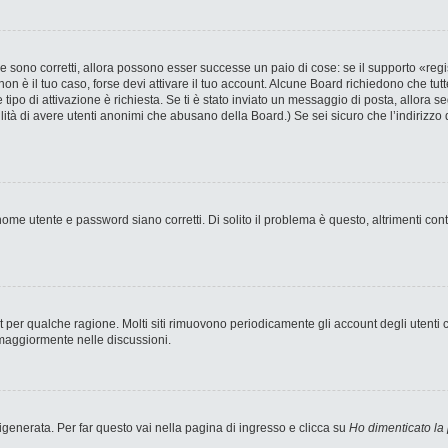
 sono corretti, allora possono esser successe un paio di cose: se il supporto «regi
 non è il tuo caso, forse devi attivare il tuo account. Alcune Board richiedono che tut
 tipo di attivazione è richiesta. Se ti è stato inviato un messaggio di posta, allora s
bilità di avere utenti anonimi che abusano della Board.) Se sei sicuro che l’indirizzo 
ome utente e password siano corretti. Di solito il problema è questo, altrimenti con
nt per qualche ragione. Molti siti rimuovono periodicamente gli account degli utent
 maggiormente nelle discussioni.
enerata. Per far questo vai nella pagina di ingresso e clicca su
Ho dimenticato la