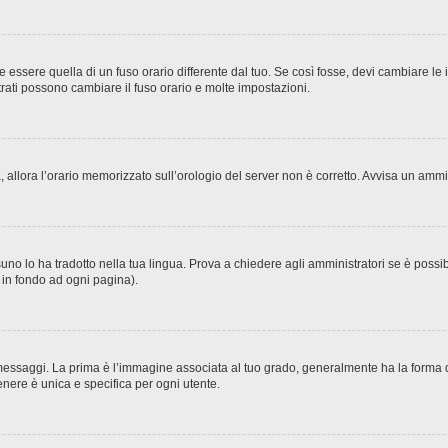
sere quella di un fuso orario differente dal tuo. Se così fosse, devi cambiare le imp
trati possono cambiare il fuso orario e molte impostazioni.
ta, allora l’orario memorizzato sull’orologio del server non è corretto. Avvisa un amm
no lo ha tradotto nella tua lingua. Prova a chiedere agli amministratori se è possibi
o in fondo ad ogni pagina).
ggi. La prima è l’immagine associata al tuo grado, generalmente ha la forma di stel
nere è unica e specifica per ogni utente.