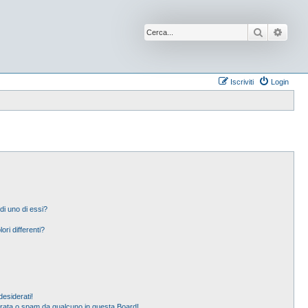
Cerca
Ricer
Iscriviti
Login
di uno di essi?
ori differenti?
esiderati!
erata o spam da qualcuno in questa Board!