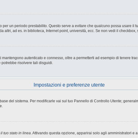
nesso per un periodo prestabilito. Questo serve a evitare che qualcuno possa usare i
ltri, ad es. in biblioteca, Internet point, università, ecc. Se non vedi il checkbox, 
i mantengono autenticato e connesso, oltre a permetterti ad esempio di tenere tracci
potrebbe risolvere tali disguidi.
Impostazioni e preferenze utente
atabase del sistema. Per modificarle vai sul tuo Pannello di Controllo Utente; gene
e.
l tuo stato in linea
. Attivando questa opzione, apparirai solo agli amministratori e a