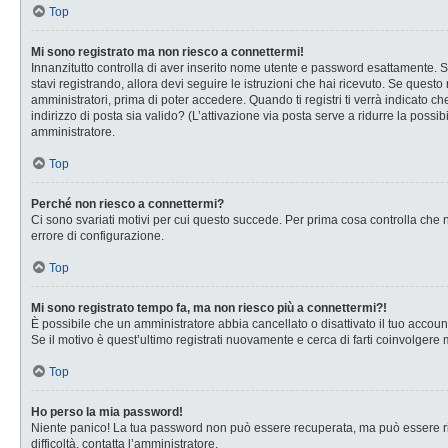
Top
Mi sono registrato ma non riesco a connettermi!
Innanzitutto controlla di aver inserito nome utente e password esattamente. Se
stavi registrando, allora devi seguire le istruzioni che hai ricevuto. Se questo
amministratori, prima di poter accedere. Quando ti registri ti verrà indicato che
indirizzo di posta sia valido? (L’attivazione via posta serve a ridurre la possi
amministratore.
Top
Perché non riesco a connettermi?
Ci sono svariati motivi per cui questo succede. Per prima cosa controlla che n
errore di configurazione.
Top
Mi sono registrato tempo fa, ma non riesco più a connettermi?!
È possibile che un amministratore abbia cancellato o disattivato il tuo accou
Se il motivo è quest’ultimo registrati nuovamente e cerca di farti coinvolgere
Top
Ho perso la mia password!
Niente panico! La tua password non può essere recuperata, ma può essere rig
difficoltà, contatta l’amministratore.