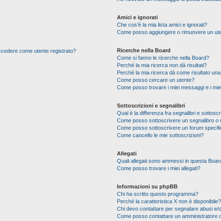
Amici e ignorati
Che cos’è la mia lista amici e ignorati?
Come posso aggiungere o rimuovere un utente
Ricerche nella Board
 accedere come utente registrato?
Come si fanno le ricerche nella Board?
Perché la mia ricerca non dà risultati?
Perché la mia ricerca dà come risultato un
Come posso cercare un utente?
Come posso trovare i miei messaggi e i mie
Sottoscrizioni e segnalibri
Qual è la differenza fra segnalibri e sottoscr
Come posso sottoscrivere un segnalibro o 
Come posso sottoscrivere un forum specif
Come cancello le mie sottoscrizioni?
Allegati
Quali allegati sono ammessi in questa Boar
Come posso trovare i miei allegati?
Informazioni su phpBB
Chi ha scritto questo programma?
Perché la caratteristica X non è disponibile?
Chi devo contattare per segnalare abusi e/o
Come posso contattare un amministratore 