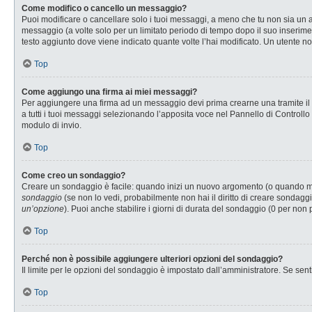
Come modifico o cancello un messaggio?
Puoi modificare o cancellare solo i tuoi messaggi, a meno che tu non sia u
messaggio (a volte solo per un limitato periodo di tempo dopo il suo inserim
testo aggiunto dove viene indicato quante volte l’hai modificato. Un utente
Top
Come aggiungo una firma ai miei messaggi?
Per aggiungere una firma ad un messaggio devi prima crearne una tramite il P
a tutti i tuoi messaggi selezionando l’apposita voce nel Pannello di Controllo
modulo di invio.
Top
Come creo un sondaggio?
Creare un sondaggio è facile: quando inizi un nuovo argomento (o quando modi
sondaggio
(se non lo vedi, probabilmente non hai il diritto di creare sondaggi
un’opzione
). Puoi anche stabilire i giorni di durata del sondaggio (0 per non 
Top
Perché non è possibile aggiungere ulteriori opzioni del sondaggio?
Il limite per le opzioni del sondaggio è impostato dall’amministratore. Se senti
Top