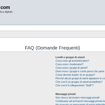
.com
ica digitale.
FAQ (Domande Frequenti)
Livelli e gruppi di utenti
Cosa sono gli amministratori?
Cosa sono i moderatori?
Cosa sono i gruppi di utenti?
Dove trovo i gruppi e come posso far parte 
Come divento leader di un gruppo?
Perché alcuni gruppi di utenti appaiono in col
Che cos’è un gruppo di utenti predefinito?
Che cos’è il collegamento “Staff”?
Messaggi privati
Non riesco ad inviare messaggi privati!
Continuano ad arrivarmi messaggi privati ind
Ho ricevuto un messaggio di posta indesid