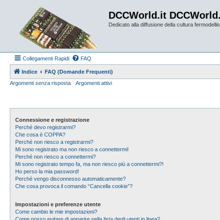
DCCWorld.it DCCWorld
Dedicato alla diffusione della cultura fermodellist
Collegamenti Rapidi
FAQ
Indice
FAQ (Domande Frequenti)
Argomenti senza risposta
Argomenti attivi
Connessione e registrazione
Perché devo registrarmi?
Che cosa è COPPA?
Perché non riesco a registrarmi?
Mi sono registrato ma non riesco a connettermi!
Perché non riesco a connettermi?
Mi sono registrato tempo fa, ma non riesco più a connettermi?!
Ho perso la mia password!
Perché vengo disconnesso automaticamente?
Che cosa provoca il comando “Cancella cookie”?
Impostazioni e preferenze utente
Come cambio le mie impostazioni?
Come posso evitare di apparire nella lista degli utenti in linea?