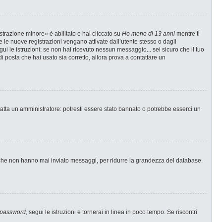
strazione minore» è abilitato e hai cliccato su
Ho meno di 13 anni
mentre ti
te le nuove registrazioni vengano attivate dall’utente stesso o dagli
egui le istruzioni; se non hai ricevuto nessun messaggio... sei sicuro che il tuo
di posta che hai usato sia corretto, allora prova a contattare un
tatta un amministratore: potresti essere stato bannato o potrebbe esserci un
i che non hanno mai inviato messaggi, per ridurre la grandezza del database.
 password
, segui le istruzioni e tornerai in linea in poco tempo. Se riscontri