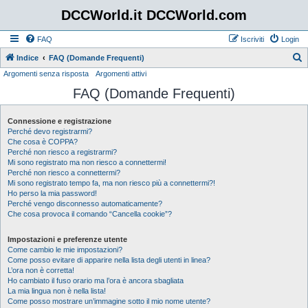
DCCWorld.it DCCWorld.com
FAQ
Iscriviti
Login
Indice
FAQ (Domande Frequenti)
Argomenti senza risposta
Argomenti attivi
e
FAQ (Domande Frequenti)
r
c
Connessione e registrazione
a
Perché devo registrarmi?
Che cosa è COPPA?
Perché non riesco a registrarmi?
Mi sono registrato ma non riesco a connettermi!
Perché non riesco a connettermi?
Mi sono registrato tempo fa, ma non riesco più a connettermi?!
Ho perso la mia password!
Perché vengo disconnesso automaticamente?
Che cosa provoca il comando “Cancella cookie”?
Impostazioni e preferenze utente
Come cambio le mie impostazioni?
Come posso evitare di apparire nella lista degli utenti in linea?
L’ora non è corretta!
Ho cambiato il fuso orario ma l’ora è ancora sbagliata
La mia lingua non è nella lista!
Come posso mostrare un’immagine sotto il mio nome utente?