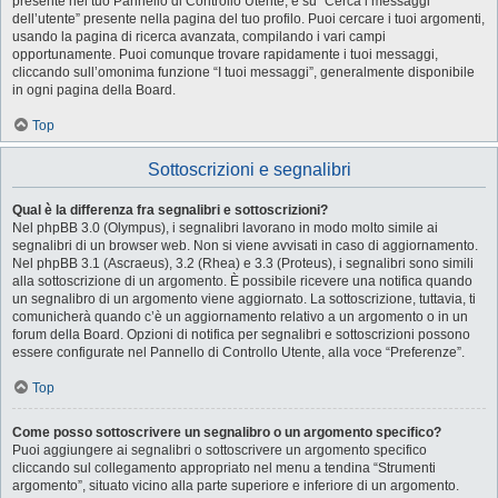
presente nel tuo Pannello di Controllo Utente, e su “Cerca i messaggi
dell’utente” presente nella pagina del tuo profilo. Puoi cercare i tuoi argomenti,
usando la pagina di ricerca avanzata, compilando i vari campi
opportunamente. Puoi comunque trovare rapidamente i tuoi messaggi,
cliccando sull’omonima funzione “I tuoi messaggi”, generalmente disponibile
in ogni pagina della Board.
Top
Sottoscrizioni e segnalibri
Qual è la differenza fra segnalibri e sottoscrizioni?
Nel phpBB 3.0 (Olympus), i segnalibri lavorano in modo molto simile ai
segnalibri di un browser web. Non si viene avvisati in caso di aggiornamento.
Nel phpBB 3.1 (Ascraeus), 3.2 (Rhea) e 3.3 (Proteus), i segnalibri sono simili
alla sottoscrizione di un argomento. È possibile ricevere una notifica quando
un segnalibro di un argomento viene aggiornato. La sottoscrizione, tuttavia, ti
comunicherà quando c’è un aggiornamento relativo a un argomento o in un
forum della Board. Opzioni di notifica per segnalibri e sottoscrizioni possono
essere configurate nel Pannello di Controllo Utente, alla voce “Preferenze”.
Top
Come posso sottoscrivere un segnalibro o un argomento specifico?
Puoi aggiungere ai segnalibri o sottoscrivere un argomento specifico
cliccando sul collegamento appropriato nel menu a tendina “Strumenti
argomento”, situato vicino alla parte superiore e inferiore di un argomento.