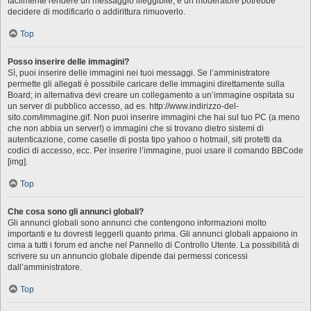
facilmente rendere un messaggio illeggibile, e un moderatore potrebbe
decidere di modificarlo o addirittura rimuoverlo.
Top
Posso inserire delle immagini?
Sì, puoi inserire delle immagini nei tuoi messaggi. Se l’amministratore
permette gli allegati è possibile caricare delle immagini direttamente sulla
Board; in alternativa devi creare un collegamento a un’immagine ospitata su
un server di pubblico accesso, ad es. http://www.indirizzo-del-
sito.com/immagine.gif. Non puoi inserire immagini che hai sul tuo PC (a meno
che non abbia un server!) o immagini che si trovano dietro sistemi di
autenticazione, come caselle di posta tipo yahoo o hotmail, siti protetti da
codici di accesso, ecc. Per inserire l’immagine, puoi usare il comando BBCode
[img].
Top
Che cosa sono gli annunci globali?
Gli annunci globali sono annunci che contengono informazioni molto
importanti e tu dovresti leggerli quanto prima. Gli annunci globali appaiono in
cima a tutti i forum ed anche nel Pannello di Controllo Utente. La possibilità di
scrivere su un annuncio globale dipende dai permessi concessi
dall’amministratore.
Top