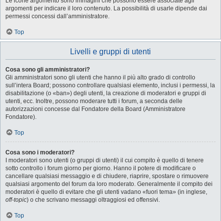
Le icone argomento sono immagini che possono essere associate agli
argomenti per indicare il loro contenuto. La possibilità di usarle dipende dai
permessi concessi dall’amministratore.
Top
Livelli e gruppi di utenti
Cosa sono gli amministratori?
Gli amministratori sono gli utenti che hanno il più alto grado di controllo
sull’intera Board; possono controllare qualsiasi elemento, inclusi i permessi, la
disabilitazione (o «ban») degli utenti, la creazione di moderatori e gruppi di
utenti, ecc. Inoltre, possono moderare tutti i forum, a seconda delle
autorizzazioni concesse dal Fondatore della Board (Amministratore
Fondatore).
Top
Cosa sono i moderatori?
I moderatori sono utenti (o gruppi di utenti) il cui compito è quello di tenere
sotto controllo i forum giorno per giorno. Hanno il potere di modificare o
cancellare qualsiasi messaggio e di chiudere, riaprire, spostare o rimuovere
qualsiasi argomento del forum da loro moderato. Generalmente il compito dei
moderatori è quello di evitare che gli utenti vadano «fuori tema» (in inglese,
off-topic
) o che scrivano messaggi oltraggiosi ed offensivi.
Top