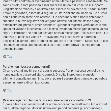
Innanzitutto controlla di aver inserito nome utente e password esattamente. Se
sono corretti, allora possono esser successe un paio di cose: se il supporto
«registrazione minore» è abilitato e hai cliccato su
Ho meno di 13 anni
mentre
ti stavi registrando, allora devi seguire le istruzioni che hai ricevuto. Se questo
non è il tuo caso, forse devi attivare il tuo account. Alcune Board richiedono
che tutte le nuove registrazioni vengano attivate dall’utente stesso o dagli
amministratori, prima di poter accedere. Quando ti registri ti verrà indicato che
tipo di attivazione è richiesta. Se ti è stato inviato un messaggio di posta, allora
segui le istruzioni; se non hai ricevuto nessun messaggio... sei sicuro che il tuo
indirizzo di posta sia valido? (L’attivazione via posta serve a ridurre la
possibilità di avere utenti anonimi che abusano della Board.) Se sei sicuro che
l’indirizzo di posta che hai usato sia corretto, allora prova a contattare un
amministratore.
Top
Perché non riesco a connettermi?
Ci sono svariati motivi per cui questo succede. Per prima cosa controlla che
nome utente e password siano corretti. Di solito il problema è questo,
altrimenti contatta un amministratore: potresti essere stato bannato o potrebbe
esserci un errore di configurazione.
Top
Mi sono registrato tempo fa, ma non riesco più a connettermi?!
È possibile che un amministratore abbia cancellato o disattivato il tuo account
per qualche ragione. Molti siti rimuovono periodicamente gli account degli