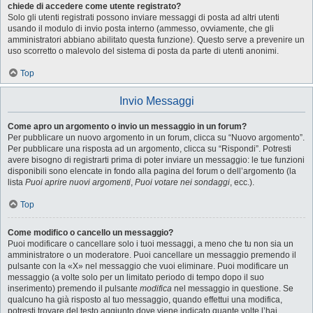
chiede di accedere come utente registrato?
Solo gli utenti registrati possono inviare messaggi di posta ad altri utenti
usando il modulo di invio posta interno (ammesso, ovviamente, che gli
amministratori abbiano abilitato questa funzione). Questo serve a prevenire un
uso scorretto o malevolo del sistema di posta da parte di utenti anonimi.
Top
Invio Messaggi
Come apro un argomento o invio un messaggio in un forum?
Per pubblicare un nuovo argomento in un forum, clicca su “Nuovo argomento”.
Per pubblicare una risposta ad un argomento, clicca su “Rispondi”. Potresti
avere bisogno di registrarti prima di poter inviare un messaggio: le tue funzioni
disponibili sono elencate in fondo alla pagina del forum o dell’argomento (la
lista
Puoi aprire nuovi argomenti
,
Puoi votare nei sondaggi
, ecc.).
Top
Come modifico o cancello un messaggio?
Puoi modificare o cancellare solo i tuoi messaggi, a meno che tu non sia un
amministratore o un moderatore. Puoi cancellare un messaggio premendo il
pulsante con la «X» nel messaggio che vuoi eliminare. Puoi modificare un
messaggio (a volte solo per un limitato periodo di tempo dopo il suo
inserimento) premendo il pulsante
modifica
nel messaggio in questione. Se
qualcuno ha già risposto al tuo messaggio, quando effettui una modifica,
potresti trovare del testo aggiunto dove viene indicato quante volte l’hai