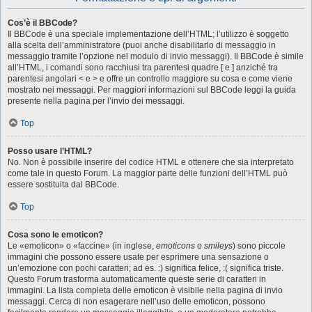
Cos’è il BBCode?
Il BBCode è una speciale implementazione dell’HTML; l’utilizzo è soggetto
alla scelta dell’amministratore (puoi anche disabilitarlo di messaggio in
messaggio tramite l’opzione nel modulo di invio messaggi). Il BBCode è simile
all’HTML, i comandi sono racchiusi tra parentesi quadre [ e ] anziché tra
parentesi angolari < e > e offre un controllo maggiore su cosa e come viene
mostrato nei messaggi. Per maggiori informazioni sul BBCode leggi la guida
presente nella pagina per l’invio dei messaggi.
Top
Posso usare l’HTML?
No. Non è possibile inserire del codice HTML e ottenere che sia interpretato
come tale in questo Forum. La maggior parte delle funzioni dell’HTML può
essere sostituita dal BBCode.
Top
Cosa sono le emoticon?
Le «emoticon» o «faccine» (in inglese,
emoticons
o
smileys
) sono piccole
immagini che possono essere usate per esprimere una sensazione o
un’emozione con pochi caratteri; ad es. :) significa felice, :( significa triste.
Questo Forum trasforma automaticamente queste serie di caratteri in
immagini. La lista completa delle emoticon è visibile nella pagina di invio
messaggi. Cerca di non esagerare nell’uso delle emoticon, possono