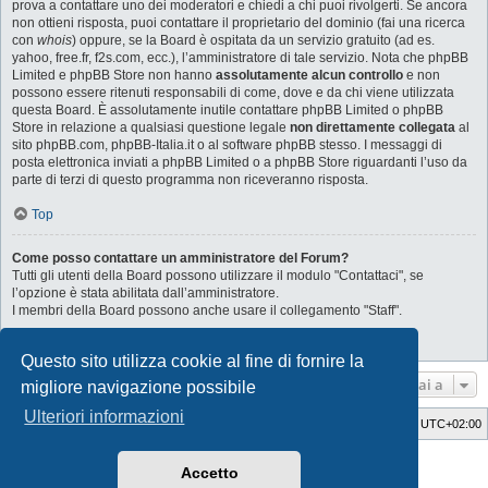
prova a contattare uno dei moderatori e chiedi a chi puoi rivolgerti. Se ancora
non ottieni risposta, puoi contattare il proprietario del dominio (fai una ricerca
con
whois
) oppure, se la Board è ospitata da un servizio gratuito (ad es.
yahoo, free.fr, f2s.com, ecc.), l’amministratore di tale servizio. Nota che phpBB
Limited e phpBB Store non hanno
assolutamente alcun controllo
e non
possono essere ritenuti responsabili di come, dove e da chi viene utilizzata
questa Board. È assolutamente inutile contattare phpBB Limited o phpBB
Store in relazione a qualsiasi questione legale
non direttamente collegata
al
sito phpBB.com, phpBB-Italia.it o al software phpBB stesso. I messaggi di
posta elettronica inviati a phpBB Limited o a phpBB Store riguardanti l’uso da
parte di terzi di questo programma non riceveranno risposta.
Top
Come posso contattare un amministratore del Forum?
Tutti gli utenti della Board possono utilizzare il modulo "Contattaci", se
l’opzione è stata abilitata dall’amministratore.
I membri della Board possono anche usare il collegamento "Staff".
Top
Questo sito utilizza cookie al fine di fornire la
Vai a
migliore navigazione possibile
Ulteriori informazioni
Indice
Cancella cookie
Tutti gli orari sono
UTC+02:00
Style Developer by ©
GTA game
Forum.
Accetto
Creato da
phpBB
® Forum Software © phpBB Limited