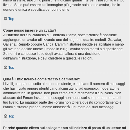
forma di stelle, blocchi o punti che indicano quanti interventi hai scritto o il tuo
livello. Sotto può esserci un’immagine più grande nota come avatar, che in
genere è unica e specifica per ogni utente.
Top
Come posso inserire un avatar?
All’interno del tuo Pannello di Controllo Utente, sotto “Profilo” è possibile
aggiungere un avatar utilizzando uno dei seguenti quattro metodi: Gravatar,
Galleria, Remoto oppure Carica. L’amministratore decide se abilitare o meno
gli avatar e decide anche il modo in cui gli avatar sono messi a disposizione.
Se non ti è concesso l’uso degli avatar, allora è una decisione
dell’amministrazione, e devi chiedere a questa le ragioni.
Top
Qual è il mio livello e come faccio a cambiarlo?
I livelli, compaiono sotto al tuo nome utente, e indicano il numero di messaggi
che hai inviato oppure identificano alcuni utenti, ad esempio, moderatori e
amministratori. In genere, non puoi cambiare direttamente il tuo livello. Non
abusare del Forum inviando messaggi non necessari solo per aumentare il
tuo livello. La maggior parte dei Forum non tollera questo comportamento e
l’amministratore probabilmente abbasserà il numero dei tuoi messaggi.
Top
Perché quando clicco sul collegamento all’indirizzo di posta di un utente mi