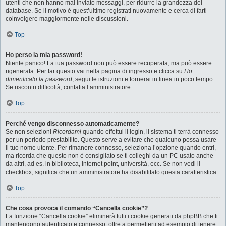
utenti che non hanno mai inviato messaggi, per ridurre la grandezza del
database. Se il motivo è quest’ultimo registrati nuovamente e cerca di farti
coinvolgere maggiormente nelle discussioni.
Top
Ho perso la mia password!
Niente panico! La tua password non può essere recuperata, ma può essere
rigenerata. Per far questo vai nella pagina di ingresso e clicca su
Ho
dimenticato la password
, segui le istruzioni e tornerai in linea in poco tempo.
Se riscontri difficoltà, contatta l’amministratore.
Top
Perché vengo disconnesso automaticamente?
Se non selezioni
Ricordami
quando effettui il login, il sistema ti terrà connesso
per un periodo prestabilito. Questo serve a evitare che qualcuno possa usare
il tuo nome utente. Per rimanere connesso, seleziona l’opzione quando entri,
ma ricorda che questo non è consigliato se ti colleghi da un PC usato anche
da altri, ad es. in biblioteca, Internet point, università, ecc. Se non vedi il
checkbox, significa che un amministratore ha disabilitato questa caratteristica.
Top
Che cosa provoca il comando “Cancella cookie”?
La funzione “Cancella cookie” eliminerà tutti i cookie generati da phpBB che ti
mantengono autenticato e connesso, oltre a permetterti ad esempio di tenere