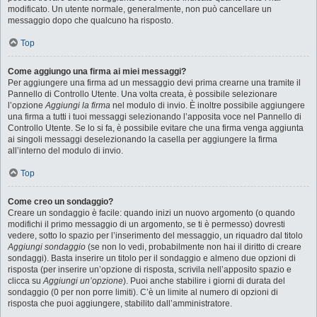
modificato. Un utente normale, generalmente, non può cancellare un
messaggio dopo che qualcuno ha risposto.
Top
Come aggiungo una firma ai miei messaggi?
Per aggiungere una firma ad un messaggio devi prima crearne una tramite il
Pannello di Controllo Utente. Una volta creata, è possibile selezionare
l’opzione
Aggiungi la firma
nel modulo di invio. È inoltre possibile aggiungere
una firma a tutti i tuoi messaggi selezionando l’apposita voce nel Pannello di
Controllo Utente. Se lo si fa, è possibile evitare che una firma venga aggiunta
ai singoli messaggi deselezionando la casella per aggiungere la firma
all’interno del modulo di invio.
Top
Come creo un sondaggio?
Creare un sondaggio è facile: quando inizi un nuovo argomento (o quando
modifichi il primo messaggio di un argomento, se ti è permesso) dovresti
vedere, sotto lo spazio per l’inserimento del messaggio, un riquadro dal titolo
Aggiungi sondaggio
(se non lo vedi, probabilmente non hai il diritto di creare
sondaggi). Basta inserire un titolo per il sondaggio e almeno due opzioni di
risposta (per inserire un’opzione di risposta, scrivila nell’apposito spazio e
clicca su
Aggiungi un’opzione
). Puoi anche stabilire i giorni di durata del
sondaggio (0 per non porre limiti). C’è un limite al numero di opzioni di
risposta che puoi aggiungere, stabilito dall’amministratore.